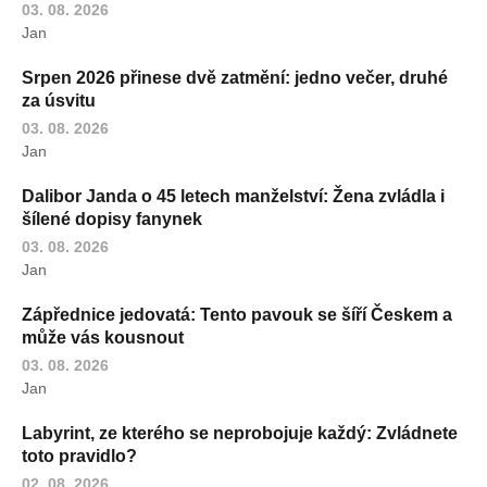
03. 08. 2026
Jan
Srpen 2026 přinese dvě zatmění: jedno večer, druhé
za úsvitu
03. 08. 2026
Jan
Dalibor Janda o 45 letech manželství: Žena zvládla i
šílené dopisy fanynek
03. 08. 2026
Jan
Zápřednice jedovatá: Tento pavouk se šíří Českem a
může vás kousnout
03. 08. 2026
Jan
Labyrint, ze kterého se neprobojuje každý: Zvládnete
toto pravidlo?
02. 08. 2026