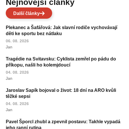
Nejnovější články
Další články
Plekanec a Šafářová: Jak slavní rodiče vychovávají
děti ke sportu bez nátlaku
06. 08. 2026
Jan
Tragédie na Svitavsku: Cyklista zemřel po pádu do
příkopu, našli ho kolemjdoucí
04. 08. 2026
Jan
Jaroslav Sapík bojoval o život: 18 dní na ARO kvůli
těžké sepsi
04. 08. 2026
Jan
Pavel Šporcl zhubl a zpevnil postavu: Takhle vypadá
jeho ranní rutina