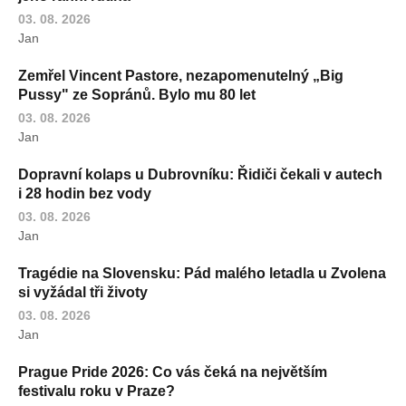
03. 08. 2026
Jan
Zemřel Vincent Pastore, nezapomenutelný „Big
Pussy" ze Sopránů. Bylo mu 80 let
03. 08. 2026
Jan
Dopravní kolaps u Dubrovníku: Řidiči čekali v autech
i 28 hodin bez vody
03. 08. 2026
Jan
Tragédie na Slovensku: Pád malého letadla u Zvolena
si vyžádal tři životy
03. 08. 2026
Jan
Prague Pride 2026: Co vás čeká na největším
festivalu roku v Praze?