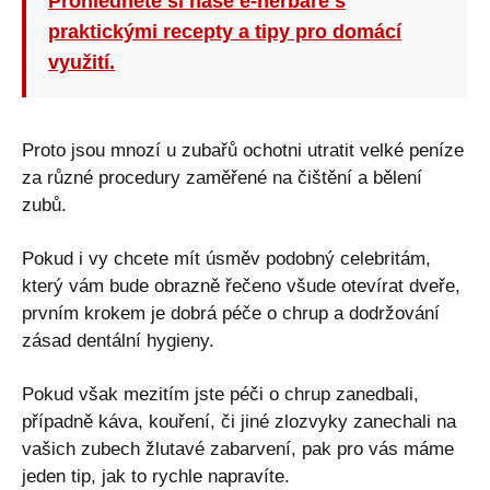
Prohlédněte si naše e-herbáře s
praktickými recepty a tipy pro domácí
využití.
Proto jsou mnozí u zubařů ochotni utratit velké peníze
za různé procedury zaměřené na čištění a bělení
zubů.
Pokud i vy chcete mít úsměv podobný celebritám,
který vám bude obrazně řečeno všude otevírat dveře,
prvním krokem je dobrá péče o chrup a dodržování
zásad dentální hygieny.
Pokud však mezitím jste péči o chrup zanedbali,
případně káva, kouření, či jiné zlozvyky zanechali na
vašich zubech žlutavé zabarvení, pak pro vás máme
jeden tip, jak to rychle napravíte.