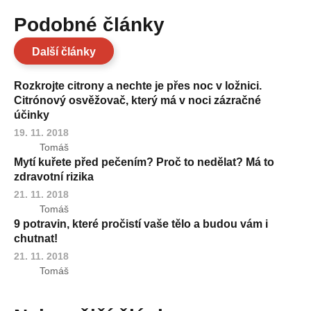
Podobné články
Další články
Rozkrojte citrony a nechte je přes noc v ložnici.
Citrónový osvěžovač, který má v noci zázračné
účinky
19. 11. 2018
Tomáš
Mytí kuřete před pečením? Proč to nedělat? Má to
zdravotní rizika
21. 11. 2018
Tomáš
9 potravin, které pročistí vaše tělo a budou vám i
chutnat!
21. 11. 2018
Tomáš