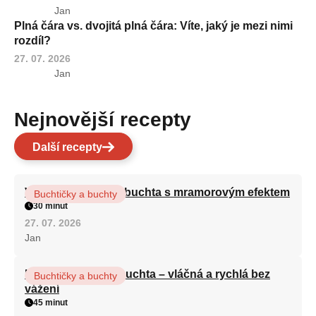
Jan
Plná čára vs. dvojitá plná čára: Víte, jaký je mezi nimi
rozdíl?
27. 07. 2026
Jan
Nejnovější recepty
Další recepty
Vláčná olejová litá buchta s mramorovým efektem
Buchtičky a buchty
30 minut
27. 07. 2026
Jan
Hrnková maková buchta – vláčná a rychlá bez
Buchtičky a buchty
vážení
45 minut