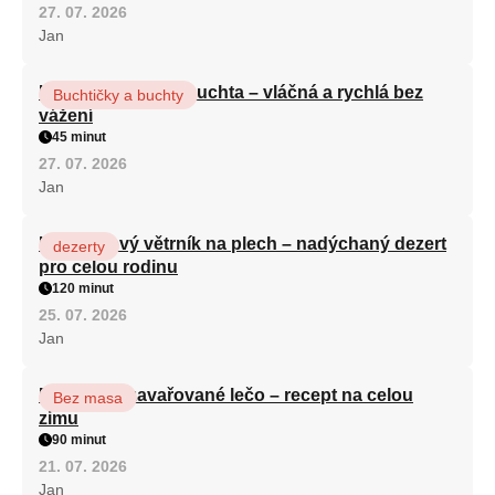
27. 07. 2026
Jan
Hrnková maková buchta – vláčná a rychlá bez
Buchtičky a buchty
vážení
45 minut
27. 07. 2026
Jan
Karamelový větrník na plech – nadýchaný dezert
dezerty
pro celou rodinu
120 minut
25. 07. 2026
Jan
Babiččino zavařované lečo – recept na celou
Bez masa
zimu
90 minut
21. 07. 2026
Jan