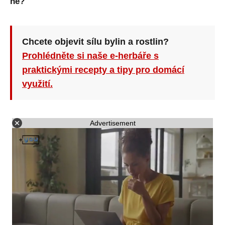
ně?
Chcete objevit sílu bylin a rostlin?
Prohlédněte si naše e-herbáře s
praktickými recepty a tipy pro domácí
využití.
Advertisement