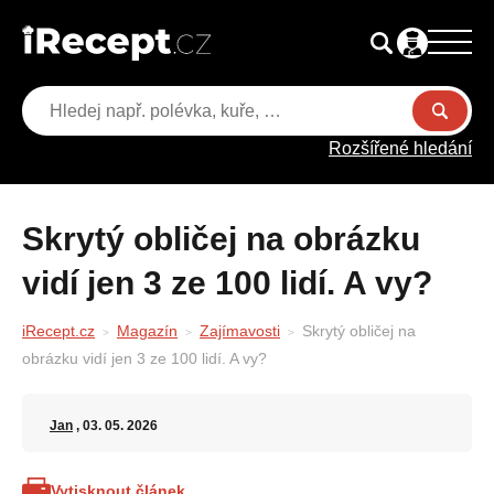
Rozšířené hledání
Skrytý obličej na obrázku
vidí jen 3 ze 100 lidí. A vy?
iRecept.cz
Magazín
Zajímavosti
Skrytý obličej na
obrázku vidí jen 3 ze 100 lidí. A vy?
Jan
, 03. 05. 2026
Vytisknout článek