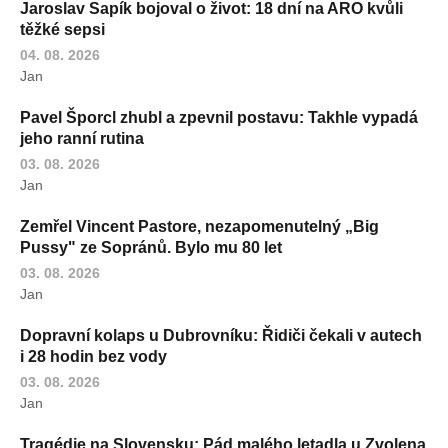
Jaroslav Sapík bojoval o život: 18 dní na ARO kvůli
těžké sepsi
04. 08. 2026
Jan
Pavel Šporcl zhubl a zpevnil postavu: Takhle vypadá
jeho ranní rutina
03. 08. 2026
Jan
Zemřel Vincent Pastore, nezapomenutelný „Big
Pussy" ze Sopránů. Bylo mu 80 let
03. 08. 2026
Jan
Dopravní kolaps u Dubrovníku: Řidiči čekali v autech
i 28 hodin bez vody
03. 08. 2026
Jan
Tragédie na Slovensku: Pád malého letadla u Zvolena