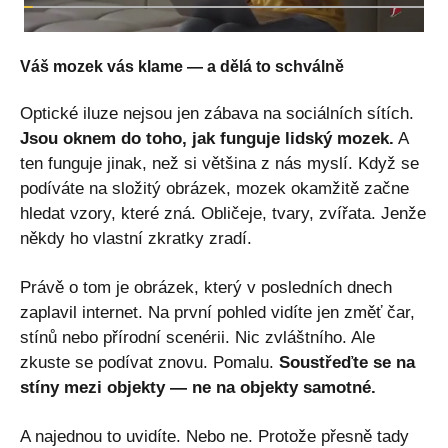
Váš mozek vás klame — a dělá to schválně
Optické iluze nejsou jen zábava na sociálních sítích.
Jsou oknem do toho, jak funguje lidský mozek.
A
ten funguje jinak, než si většina z nás myslí. Když se
podíváte na složitý obrázek, mozek okamžitě začne
hledat vzory, které zná. Obličeje, tvary, zvířata. Jenže
někdy ho vlastní zkratky zradí.
Právě o tom je obrázek, který v posledních dnech
zaplavil internet. Na první pohled vidíte jen změť čar,
stínů nebo přírodní scenérii. Nic zvláštního. Ale
zkuste se podívat znovu. Pomalu.
Soustřeďte se na
stíny mezi objekty — ne na objekty samotné.
A najednou to uvidíte. Nebo ne. Protože přesně tady