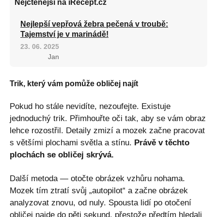
Nejčtenější na iRecept.cz
Nejlepší vepřová žebra pečená v troubě:
Tajemství je v marinádě!
23. 06. 2025
Jan
Trik, který vám pomůže obličej najít
Pokud ho stále nevidíte, nezoufejte. Existuje
jednoduchý trik. Přimhouřte oči tak, aby se vám obraz
lehce rozostřil. Detaily zmizí a mozek začne pracovat
s většími plochami světla a stínu.
Právě v těchto
plochách se obličej skrývá.
Další metoda — otočte obrázek vzhůru nohama.
Mozek tím ztratí svůj „autopilot“ a začne obrázek
analyzovat znovu, od nuly. Spousta lidí po otočení
obličej najde do pěti sekund, přestože předtím hledali