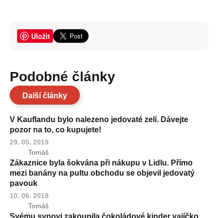
Uložit
Podobné články
Další články
V Kauflandu bylo nalezeno jedovaté zelí. Dávejte
pozor na to, co kupujete!
29. 05. 2019
Tomáš
Zákaznice byla šokvána při nákupu v Lidlu. Přímo
mezi banány na pultu obchodu se objevil jedovatý
pavouk
10. 06. 2019
Tomáš
Svému synovi zakoupila čokoládové kinder vajíčko,