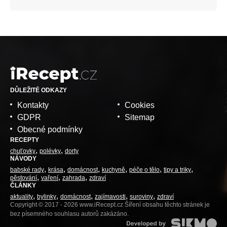
DŮLEŽITÉ ODKAZY
Kontakty
Cookies
GDPR
Sitemap
Obecné podmínky
RECEPTY
chuťovky
polévky
dorty
NÁVODY
babské rady
krása
domácnost
kuchyně
péče o tělo
tipy a triky
pěstování
vaření
zahrada
zdraví
ČLÁNKY
aktuality
bylinky
domácnost
zajímavosti
suroviny
zdraví
Copyright © 2017 - 2026 www.iRecept.cz Šíření obsahu těchto stránek je
bez písemného souhlasu autorů zakázáno.