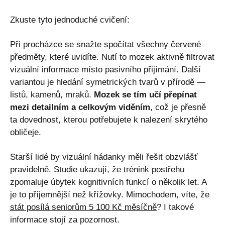
Zkuste tyto jednoduché cvičení:
Při procházce se snažte spočítat všechny červené
předměty, které uvidíte. Nutí to mozek aktivně filtrovat
vizuální informace místo pasivního přijímání. Další
variantou je hledání symetrických tvarů v přírodě —
listů, kamenů, mraků.
Mozek se tím učí přepínat
mezi detailním a celkovým viděním
, což je přesně
ta dovednost, kterou potřebujete k nalezení skrytého
obličeje.
Starší lidé by vizuální hádanky měli řešit obzvlášť
pravidelně. Studie ukazují, že trénink postřehu
zpomaluje úbytek kognitivních funkcí o několik let. A
je to příjemnější než křížovky. Mimochodem, víte, že
stát posílá seniorům 5 100 Kč měsíčně
? I takové
informace stojí za pozornost.