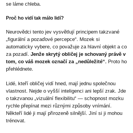
se láme chleba.
Proč ho vidí tak málo lidí?
Neurovědci tento jev vysvětlují principem takzvané
„figurální a pozaďové percepce“. Mozek si
automaticky vybere, co považuje za hlavní objekt a co
za pozadí.
Jenže skrytý obličej je schovaný právě v
tom, co váš mozek označí za „nedůležité“.
Proto ho
přehlédnete.
Lidé, kteří obličej vidí hned, mají jednu společnou
vlastnost. Nejde o vyšší inteligenci ani lepší zrak. Jde
o takzvanou „vizuální flexibilitu“ — schopnost mozku
rychle přepínat mezi různými způsoby vnímání.
Někteří lidé ji mají přirozeně silnější. Jiní si ji mohou
trénovat.