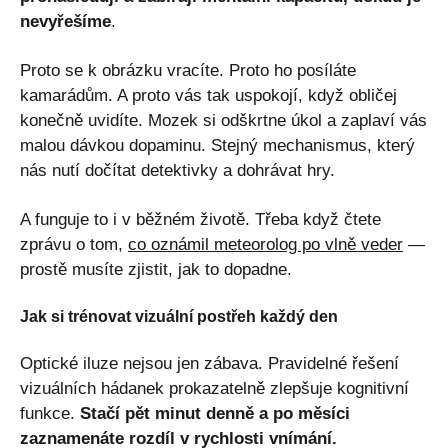
nevyřešíme
.
Proto se k obrázku vracíte. Proto ho posíláte
kamarádům. A proto vás tak uspokojí, když obličej
konečně uvidíte. Mozek si odškrtne úkol a zaplaví vás
malou dávkou dopaminu. Stejný mechanismus, který
nás nutí dočítat detektivky a dohrávat hry.
A funguje to i v běžném životě. Třeba když čtete
zprávu o tom,
co oznámil meteorolog po vlně veder
—
prostě musíte zjistit, jak to dopadne.
Jak si trénovat vizuální postřeh každý den
Optické iluze nejsou jen zábava. Pravidelné řešení
vizuálních hádanek prokazatelně zlepšuje kognitivní
funkce.
Stačí pět minut denně a po měsíci
zaznamenáte rozdíl v rychlosti vnímání.