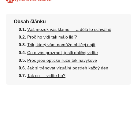
Obsah článku
Váš mozek vás klame — a dělá to schválně
Proč ho vidí tak málo lidí?
Trik, který vám pomůže obličej najít
Co o vás prozradí, jestli obličej vidíte
Proč jsou optické iluze tak návykové
Jak si trénovat vizuální postřeh každý den
Tak co — vidíte ho?