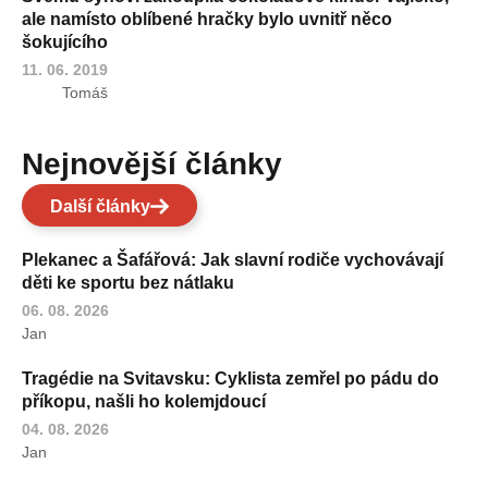
ale namísto oblíbené hračky bylo uvnitř něco
šokujícího
11. 06. 2019
Tomáš
Nejnovější články
Další články
Plekanec a Šafářová: Jak slavní rodiče vychovávají
děti ke sportu bez nátlaku
06. 08. 2026
Jan
Tragédie na Svitavsku: Cyklista zemřel po pádu do
příkopu, našli ho kolemjdoucí
04. 08. 2026
Jan