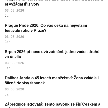
si vyžádal tři životy
03. 08. 2026
Jan
Prague Pride 2026: Co vás čeká na největším
festivalu roku v Praze?
03. 08. 2026
Jan
Srpen 2026 přinese dvě zatmění: jedno večer, druhé
za úsvitu
03. 08. 2026
Jan
Dalibor Janda o 45 letech manželství: Žena zvládla i
šílené dopisy fanynek
03. 08. 2026
Jan
Zápřednice jedovatá: Tento pavouk se šíří Českem a