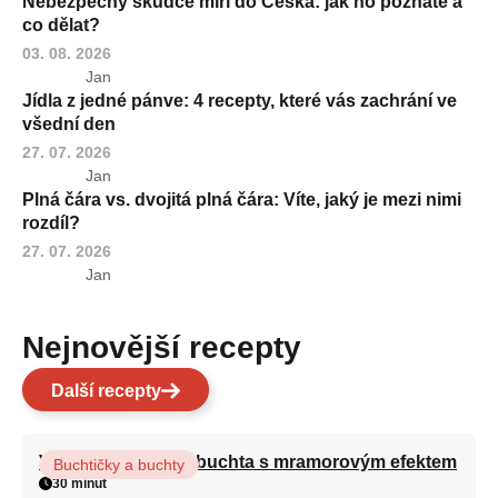
Nebezpečný škůdce míří do Česka: jak ho poznáte a
co dělat?
03. 08. 2026
Jan
Jídla z jedné pánve: 4 recepty, které vás zachrání ve
všední den
27. 07. 2026
Jan
Plná čára vs. dvojitá plná čára: Víte, jaký je mezi nimi
rozdíl?
27. 07. 2026
Jan
Nejnovější recepty
Další recepty
Vláčná olejová litá buchta s mramorovým efektem
Buchtičky a buchty
30 minut