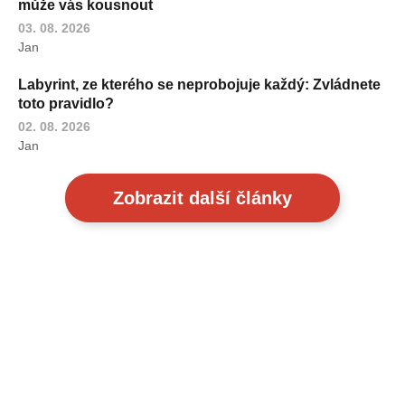
může vás kousnout
03. 08. 2026
Jan
Labyrint, ze kterého se neprobojuje každý: Zvládnete
toto pravidlo?
02. 08. 2026
Jan
Zobrazit další články