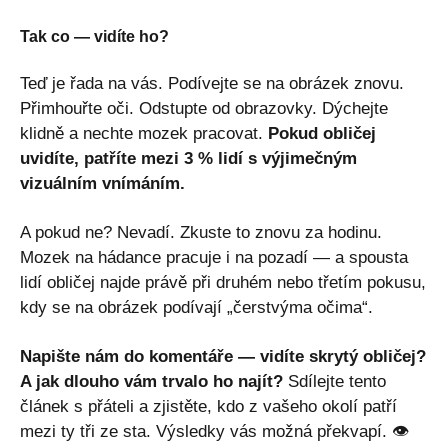
Tak co — vidíte ho?
Teď je řada na vás. Podívejte se na obrázek znovu.
Přimhouřte oči. Odstupte od obrazovky. Dýchejte
klidně a nechte mozek pracovat.
Pokud obličej
uvidíte, patříte mezi 3 % lidí s výjimečným
vizuálním vnímáním.
A pokud ne? Nevadí. Zkuste to znovu za hodinu.
Mozek na hádance pracuje i na pozadí — a spousta
lidí obličej najde právě při druhém nebo třetím pokusu,
kdy se na obrázek podívají „čerstvýma očima“.
Napište nám do komentáře — vidíte skrytý obličej?
A jak dlouho vám trvalo ho najít?
Sdílejte tento
článek s přáteli a zjistěte, kdo z vašeho okolí patří
mezi ty tři ze sta. Výsledky vás možná překvapí. 👁️