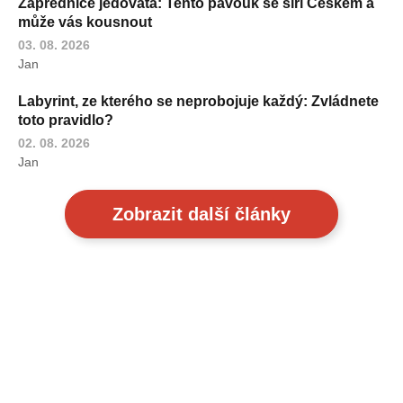
Zápřednice jedovatá: Tento pavouk se šíří Českem a
může vás kousnout
03. 08. 2026
Jan
Labyrint, ze kterého se neprobojuje každý: Zvládnete
toto pravidlo?
02. 08. 2026
Jan
Zobrazit další články