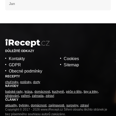
Jan
DŮLEŽITÉ ODKAZY
Kontakty
Cookies
GDPR
Sitemap
Obecné podmínky
RECEPTY
chuťovky
polévky
dorty
NÁVODY
babské rady
krása
domácnost
kuchyně
péče o tělo
tipy a triky
pěstování
vaření
zahrada
zdraví
ČLÁNKY
aktuality
bylinky
domácnost
zajímavosti
suroviny
zdraví
Copyright © 2017 - 2026 www.iRecept.cz Šíření obsahu těchto stránek je
bez písemného souhlasu autorů zakázáno.