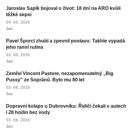
Jaroslav Sapík bojoval o život: 18 dní na ARO kvůli
těžké sepsi
04. 08. 2026
Jan
Pavel Šporcl zhubl a zpevnil postavu: Takhle vypadá
jeho ranní rutina
03. 08. 2026
Jan
Zemřel Vincent Pastore, nezapomenutelný „Big
Pussy" ze Sopránů. Bylo mu 80 let
03. 08. 2026
Jan
Dopravní kolaps u Dubrovníku: Řidiči čekali v autech
i 28 hodin bez vody
03. 08. 2026
Jan