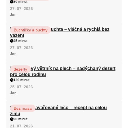
30 minut
27. 07. 2026
Jan
Hrnková maková buchta – vláčná a rychlá bez
Buchtičky a buchty
vážení
45 minut
27. 07. 2026
Jan
Karamelový větrník na plech – nadýchaný dezert
dezerty
pro celou rodinu
120 minut
25. 07. 2026
Jan
Babiččino zavařované lečo – recept na celou
Bez masa
zimu
90 minut
21. 07. 2026