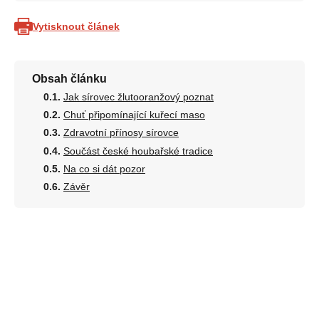
Vytisknout článek
Obsah článku
Jak sírovec žlutooranžový poznat
Chuť připomínající kuřecí maso
Zdravotní přínosy sírovce
Součást české houbařské tradice
Na co si dát pozor
Závěr