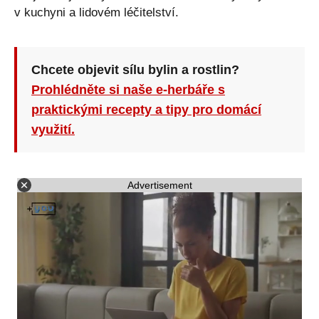
v kuchyni a lidovém léčitelství.
Chcete objevit sílu bylin a rostlin?
Prohlédněte si naše e-herbáře s
praktickými recepty a tipy pro domácí
využití.
Advertisement