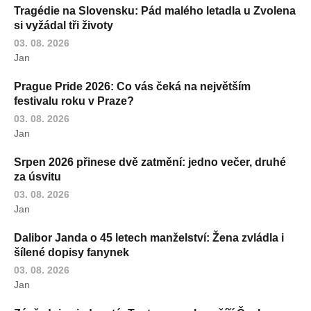
Tragédie na Slovensku: Pád malého letadla u Zvolena
si vyžádal tři životy
03. 08. 2026
Jan
Prague Pride 2026: Co vás čeká na největším
festivalu roku v Praze?
03. 08. 2026
Jan
Srpen 2026 přinese dvě zatmění: jedno večer, druhé
za úsvitu
03. 08. 2026
Jan
Dalibor Janda o 45 letech manželství: Žena zvládla i
šílené dopisy fanynek
03. 08. 2026
Jan