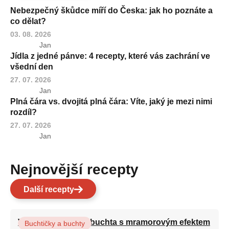
Nebezpečný škůdce míří do Česka: jak ho poznáte a
co dělat?
03. 08. 2026
Jan
Jídla z jedné pánve: 4 recepty, které vás zachrání ve
všední den
27. 07. 2026
Jan
Plná čára vs. dvojitá plná čára: Víte, jaký je mezi nimi
rozdíl?
27. 07. 2026
Jan
Nejnovější recepty
Další recepty
Vláčná olejová litá buchta s mramorovým efektem
Buchtičky a buchty