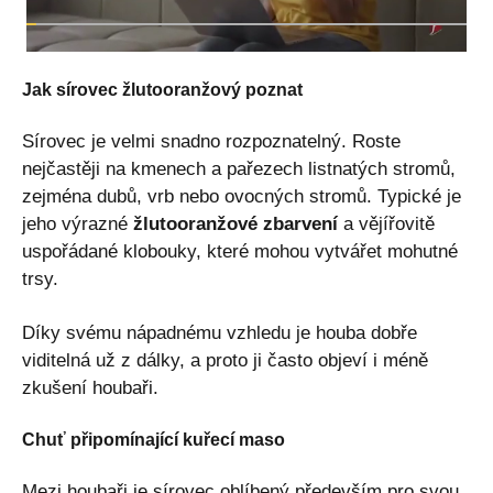
Jak sírovec žlutooranžový poznat
Sírovec je velmi snadno rozpoznatelný. Roste
nejčastěji na kmenech a pařezech listnatých stromů,
zejména dubů, vrb nebo ovocných stromů. Typické je
jeho výrazné
žlutooranžové zbarvení
a vějířovitě
uspořádané klobouky, které mohou vytvářet mohutné
trsy.
Díky svému nápadnému vzhledu je houba dobře
viditelná už z dálky, a proto ji často objeví i méně
zkušení houbaři.
Chuť připomínající kuřecí maso
Mezi houbaři je sírovec oblíbený především pro svou