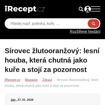
Rozšířené hledání
Sírovec žlutooranžový: lesní
houba, která chutná jako
kuře a stojí za pozornost
iRecept.cz
Magazín
Zdraví
Sírovec žlutooranžový: lesní
houba, která chutná jako kuře a stojí za pozornost
Jan
, 27. 01. 2026