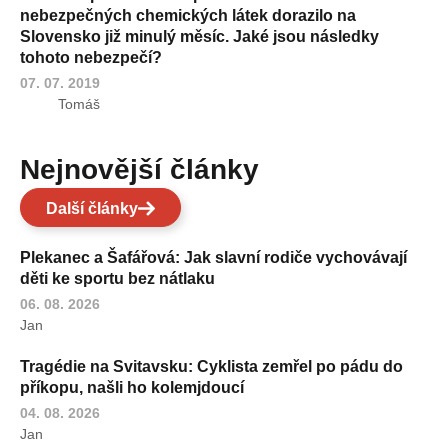
nebezpečných chemických látek dorazilo na
Slovensko již minulý měsíc. Jaké jsou následky
tohoto nebezpečí?
07. 07. 2019
Tomáš
Nejnovější články
Další články
Plekanec a Šafářová: Jak slavní rodiče vychovávají
děti ke sportu bez nátlaku
06. 08. 2026
Jan
Tragédie na Svitavsku: Cyklista zemřel po pádu do
příkopu, našli ho kolemjdoucí
04. 08. 2026
Jan