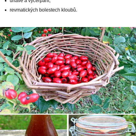
únavě a vyčerpání,
revmatických bolestech kloubů.