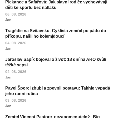
Plekanec a Šafářová: Jak slavní rodiče vychovávají
děti ke sportu bez nátlaku
06. 08. 2026
Jan
Tragédie na Svitavsku: Cyklista zemřel po pádu do
příkopu, našli ho kolemjdoucí
04. 08. 2026
Jan
Jaroslav Sapík bojoval o život: 18 dní na ARO kvůli
těžké sepsi
04. 08. 2026
Jan
Pavel Šporcl zhubl a zpevnil postavu: Takhle vypadá
jeho ranní rutina
03. 08. 2026
Jan
Zemřel Vincent Pastore, nezapomenutelný „Big