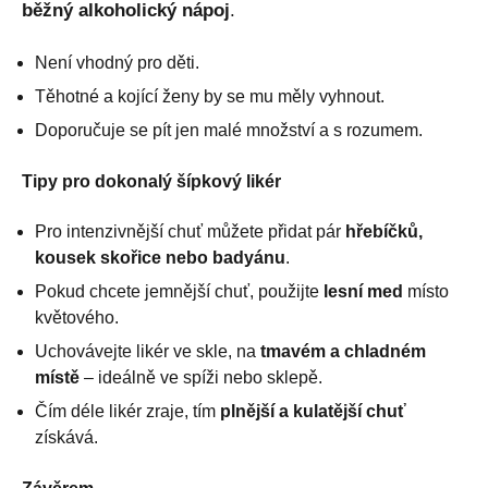
běžný alkoholický nápoj
.
Není vhodný pro děti.
Těhotné a kojící ženy by se mu měly vyhnout.
Doporučuje se pít jen malé množství a s rozumem.
Tipy pro dokonalý šípkový likér
Pro intenzivnější chuť můžete přidat pár
hřebíčků,
kousek skořice nebo badyánu
.
Pokud chcete jemnější chuť, použijte
lesní med
místo
květového.
Uchovávejte likér ve skle, na
tmavém a chladném
místě
– ideálně ve spíži nebo sklepě.
Čím déle likér zraje, tím
plnější a kulatější chuť
získává.