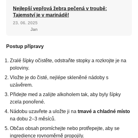
Nejlepší vepřová žebra pečená v troubě:
Tajemství je v marinádě!
23. 06. 2025
Jan
Postup přípravy
Zralé šípky očistěte, odstraňte stopky a rozkrojte je na
poloviny.
Vložte je do čisté, nejlépe skleněné nádoby s
uzávěrem.
Přidejte med a zalijte alkoholem tak, aby byly šípky
zcela ponořené.
Nádobu uzavřete a uložte ji na
tmavé a chladné místo
na dobu 2–3 měsíců.
Občas obsah promíchejte nebo protřepejte, aby se
ingredience rovnoměrně propojily.