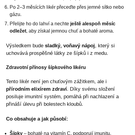
Po 2–3 měsících likér přeceďte přes jemné sítko nebo
gázu.
Přelijte ho do lahví a nechte
ještě alespoň měsíc
odležet
, aby získal jemnou chuť a bohaté aroma.
Výsledkem bude
sladký, voňavý nápoj
, který si
uchovává prospěšné látky ze šípků i z medu.
Zdravotní přínosy šípkového likéru
Tento likér není jen chuťovým zážitkem, ale i
přírodním elixírem zdraví
. Díky svému složení
posiluje imunitní systém, pomáhá při nachlazení a
přináší úlevu při bolestech kloubů.
Co obsahuje a jak působí:
Šípky
– bohaté na vitamín C, podporují imunitu,