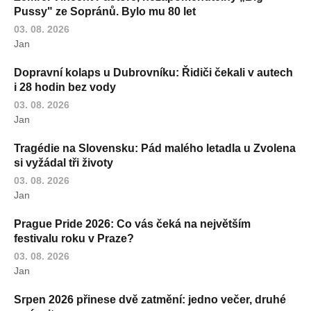
Pussy" ze Sopránů. Bylo mu 80 let
03. 08. 2026
Jan
Dopravní kolaps u Dubrovníku: Řidiči čekali v autech
i 28 hodin bez vody
03. 08. 2026
Jan
Tragédie na Slovensku: Pád malého letadla u Zvolena
si vyžádal tři životy
03. 08. 2026
Jan
Prague Pride 2026: Co vás čeká na největším
festivalu roku v Praze?
03. 08. 2026
Jan
Srpen 2026 přinese dvě zatmění: jedno večer, druhé