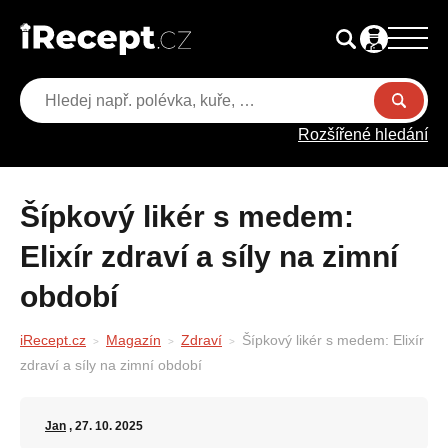
Rozšířené hledání
Šípkový likér s medem:
Elixír zdraví a síly na zimní
období
iRecept.cz
Magazín
Zdraví
Šípkový likér s medem: Elixír
zdraví a síly na zimní období
Jan
, 27. 10. 2025