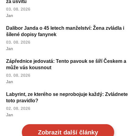
za úsvitu
03. 08. 2026
Jan
Dalibor Janda o 45 letech manželství: Žena zvládla i
šílené dopisy fanynek
03. 08. 2026
Jan
Zápřednice jedovatá: Tento pavouk se šíří Českem a
může vás kousnout
03. 08. 2026
Jan
Labyrint, ze kterého se neprobojuje každý: Zvládnete
toto pravidlo?
02. 08. 2026
Jan
Zobrazit další články