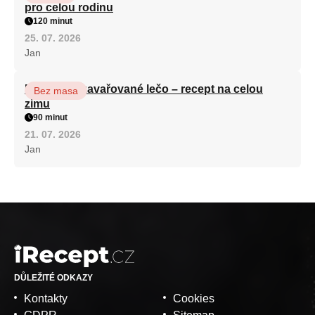
pro celou rodinu
120 minut
25. 07. 2026
Jan
Babiččino zavařované lečo – recept na celou
Bez masa
zimu
90 minut
21. 07. 2026
Jan
DŮLEŽITÉ ODKAZY
Kontakty
Cookies