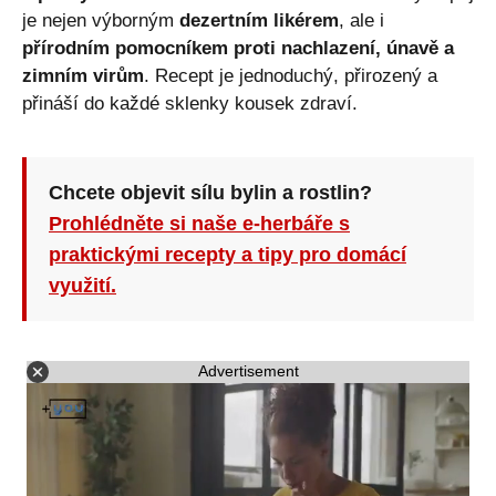
je nejen výborným
dezertním likérem
, ale i
přírodním pomocníkem proti nachlazení, únavě a
zimním virům
. Recept je jednoduchý, přirozený a
přináší do každé sklenky kousek zdraví.
Chcete objevit sílu bylin a rostlin?
Prohlédněte si naše e-herbáře s
praktickými recepty a tipy pro domácí
využití.
Advertisement