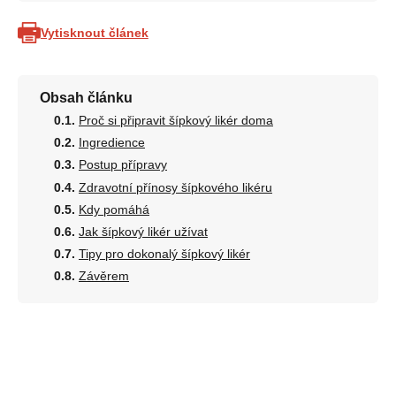
Vytisknout článek
Obsah článku
Proč si připravit šípkový likér doma
Ingredience
Postup přípravy
Zdravotní přínosy šípkového likéru
Kdy pomáhá
Jak šípkový likér užívat
Tipy pro dokonalý šípkový likér
Závěrem