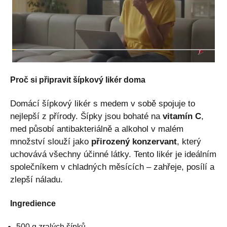
Proč si připravit šípkový likér doma
Domácí šípkový likér s medem v sobě spojuje to
nejlepší z přírody. Šípky jsou bohaté na
vitamín C
,
med působí antibakteriálně a alkohol v malém
množství slouží jako
přirozený konzervant
, který
uchovává všechny účinné látky. Tento likér je ideálním
společníkem v chladných měsících – zahřeje, posílí a
zlepší náladu.
Ingredience
500 g zralých šípků