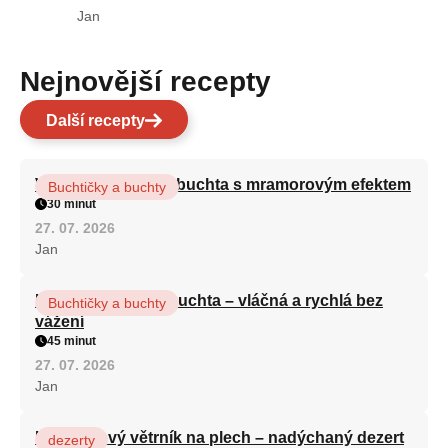
Jan
Nejnovější recepty
Další recepty
Vláčná olejová litá buchta s mramorovým efektem
Buchtičky a buchty
30 minut
27. 07. 2026
Jan
Hrnková maková buchta – vláčná a rychlá bez
Buchtičky a buchty
vážení
45 minut
27. 07. 2026
Jan
Karamelový větrník na plech – nadýchaný dezert
dezerty