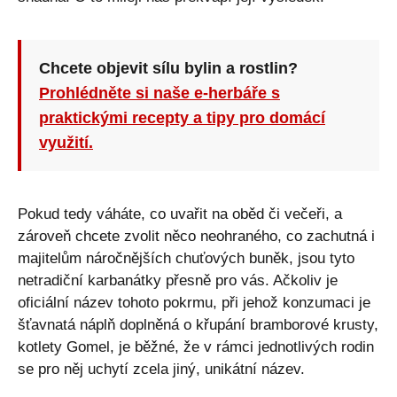
Chcete objevit sílu bylin a rostlin?
Prohlédněte si naše e-herbáře s
praktickými recepty a tipy pro domácí
využití.
Pokud tedy váháte, co uvařit na oběd či večeři, a
zároveň chcete zvolit něco neohraného, co zachutná i
majitelům náročnějších chuťových buněk, jsou tyto
netradiční karbanátky přesně pro vás. Ačkoliv je
oficiální název tohoto pokrmu, při jehož konzumaci je
šťavnatá náplň doplněná o křupání bramborové krusty,
kotlety Gomel, je běžné, že v rámci jednotlivých rodin
se pro něj uchytí zcela jiný, unikátní název.