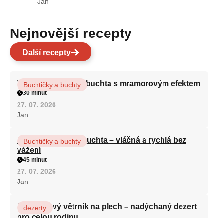
Jan
Nejnovější recepty
Další recepty
Vláčná olejová litá buchta s mramorovým efektem
Buchtičky a buchty
30 minut
27. 07. 2026
Jan
Hrnková maková buchta – vláčná a rychlá bez
Buchtičky a buchty
vážení
45 minut
27. 07. 2026
Jan
Karamelový větrník na plech – nadýchaný dezert
dezerty
pro celou rodinu