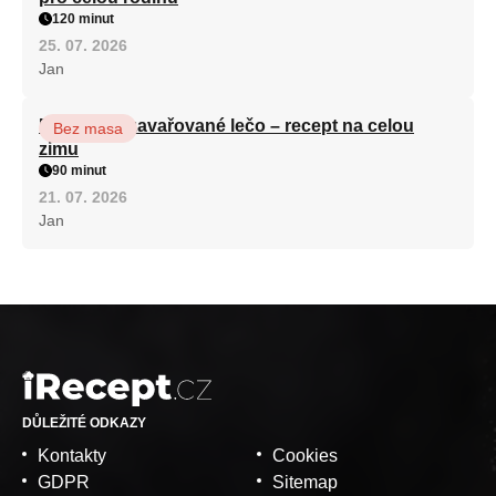
120 minut
25. 07. 2026
Jan
Babiččino zavařované lečo – recept na celou
Bez masa
zimu
90 minut
21. 07. 2026
Jan
DŮLEŽITÉ ODKAZY
Kontakty
Cookies
GDPR
Sitemap