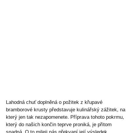
Lahodná chuť doplněná o požitek z křupavé
bramborové krusty představuje kulinářský zážitek, na
který jen tak nezapomenete. Příprava tohoto pokrmu,
který do našich končin teprve proniká, je přitom
snadná. O to mileji nás překvapí její výsledek.