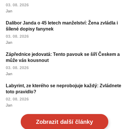
03. 08. 2026
Jan
Dalibor Janda o 45 letech manželství: Žena zvládla i
šílené dopisy fanynek
03. 08. 2026
Jan
Zápřednice jedovatá: Tento pavouk se šíří Českem a
může vás kousnout
03. 08. 2026
Jan
Labyrint, ze kterého se neprobojuje každý: Zvládnete
toto pravidlo?
02. 08. 2026
Jan
Zobrazit další články