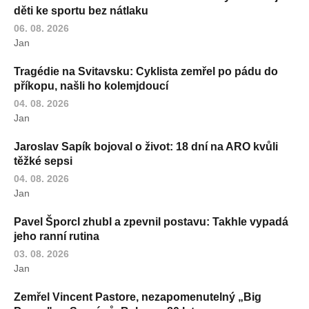
děti ke sportu bez nátlaku
06. 08. 2026
Jan
Tragédie na Svitavsku: Cyklista zemřel po pádu do
příkopu, našli ho kolemjdoucí
04. 08. 2026
Jan
Jaroslav Sapík bojoval o život: 18 dní na ARO kvůli
těžké sepsi
04. 08. 2026
Jan
Pavel Šporcl zhubl a zpevnil postavu: Takhle vypadá
jeho ranní rutina
03. 08. 2026
Jan
Zemřel Vincent Pastore, nezapomenutelný „Big