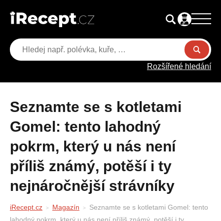
Rozšířené hledání
Seznamte se s kotletami
Gomel: tento lahodný
pokrm, který u nás není
příliš známý, potěší i ty
nejnáročnější strávníky
iRecept.cz
Magazín
Seznamte se s kotletami Gomel: tento
lahodný pokrm, který u nás není příliš známý, potěší i ty