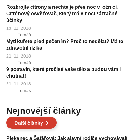
Rozkrojte citrony a nechte je přes noc v ložnici.
Citrónový osvěžovač, který má v noci zázračné
účinky
19. 11. 2018
Tomáš
Mytí kuřete před pečením? Proč to nedělat? Má to
zdravotní rizika
21. 11. 2018
Tomáš
9 potravin, které pročistí vaše tělo a budou vám i
chutnat!
21. 11. 2018
Tomáš
Nejnovější články
Další články
Plekanec a Šafářová: Jak slavní rodiče vychovávají