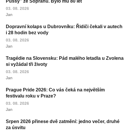
Pussy" ze Sopránů. Bylo mu 80 let
03. 08. 2026
Jan
Dopravní kolaps u Dubrovníku: Řidiči čekali v autech
i 28 hodin bez vody
03. 08. 2026
Jan
Tragédie na Slovensku: Pád malého letadla u Zvolena
si vyžádal tři životy
03. 08. 2026
Jan
Prague Pride 2026: Co vás čeká na největším
festivalu roku v Praze?
03. 08. 2026
Jan
Srpen 2026 přinese dvě zatmění: jedno večer, druhé
za úsvitu