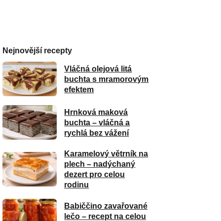
Nejnovější recepty
Vláčná olejová litá
buchta s mramorovým
efektem
Hrnková maková
buchta – vláčná a
rychlá bez vážení
Karamelový větrník na
plech – nadýchaný
dezert pro celou
rodinu
Babiččino zavařované
lečo – recept na celou