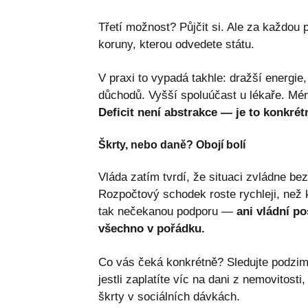
Třetí možnost? Půjčit si. Ale za každou p
koruny, kterou odvedete státu.
V praxi to vypadá takhle: dražší energie
důchodů. Vyšší spoluúčast u lékaře. Méně
Deficit není abstrakce — je to konkrét
Škrty, nebo daně? Obojí bolí
Vláda zatím tvrdí, že situaci zvládne bez
Rozpočtový schodek roste rychleji, než k
tak nečekanou podporu —
ani vládní p
všechno v pořádku.
Co vás čeká konkrétně? Sledujte podzimn
jestli zaplatíte víc na dani z nemovitosti
škrty v sociálních dávkách.