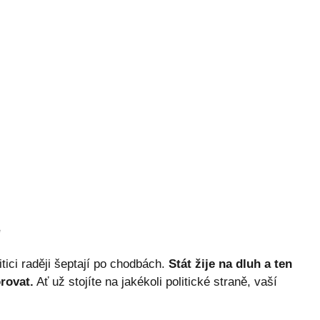
ě
itici raději šeptají po chodbách.
Stát žije na dluh a ten
rovat.
Ať už stojíte na jakékoli politické straně, vaší