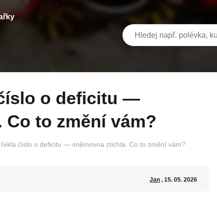
ařky
. Co to změní vám?
 řekla číslo o deficitu — sněmovna ztichla. Co to změní vám?
Jan
, 15. 05. 2026