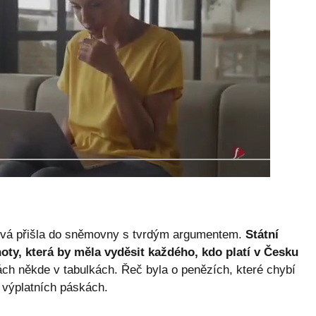
erová přišla do sněmovny s tvrdým argumentem.
Státní
noty, která by měla vyděsit každého, kdo platí v Česku
ách někde v tabulkách. Řeč byla o penězích, které chybí
h výplatních páskách.