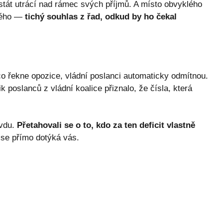
 stát utrácí nad rámec svých příjmů. A místo obvyklého
aného —
tichý souhlas z řad, odkud by ho čekal
 co řekne opozice, vládní poslanci automaticky odmítnou.
ik poslanců z vládní koalice přiznalo, že čísla, která
avdu.
Přetahovali se o to, kdo za ten deficit vlastně
 se přímo dotýká vás.