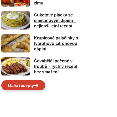
zimu
Cuketové placky se
smetanovým dipem –
nejlepší letní recept
Krupicové palačinky s
tvarohovo-citronovou
náplní
Čevabčiči pečené v
troubě – rychlý recept
bez smažení
Další recepty