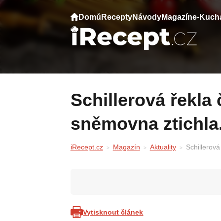
Domů
Recepty
Návody
Magazín
e-Kuch
Schillerová řekla číslo o deficitu —
sněmovna ztichla
iRecept.cz
Magazín
Aktuality
Schillerová
Vytisknout článek