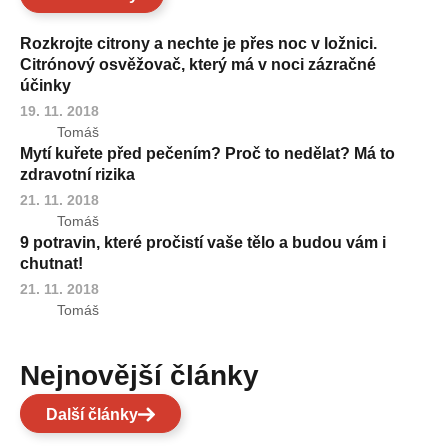
Rozkrojte citrony a nechte je přes noc v ložnici.
Citrónový osvěžovač, který má v noci zázračné
účinky
19. 11. 2018
Tomáš
Mytí kuřete před pečením? Proč to nedělat? Má to
zdravotní rizika
21. 11. 2018
Tomáš
9 potravin, které pročistí vaše tělo a budou vám i
chutnat!
21. 11. 2018
Tomáš
Nejnovější články
Další články