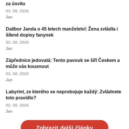
za úsvitu
03. 08. 2026
Jan
Dalibor Janda o 45 letech manželství: Žena zvládla i
šílené dopisy fanynek
03. 08. 2026
Jan
Zápřednice jedovatá: Tento pavouk se šíří Českem a
může vás kousnout
03. 08. 2026
Jan
Labyrint, ze kterého se neprobojuje každý: Zvládnete
toto pravidlo?
02. 08. 2026
Jan
Zobrazit další články