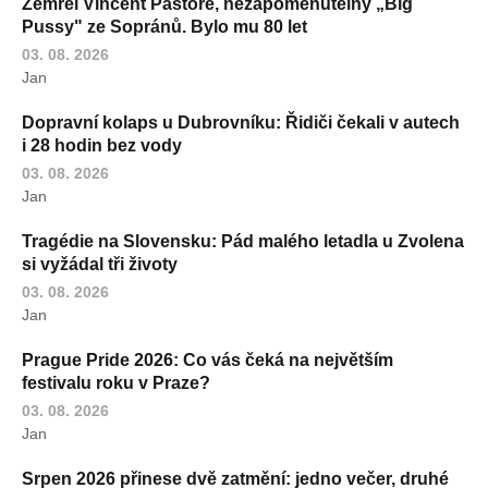
Zemřel Vincent Pastore, nezapomenutelný „Big
Pussy" ze Sopránů. Bylo mu 80 let
03. 08. 2026
Jan
Dopravní kolaps u Dubrovníku: Řidiči čekali v autech
i 28 hodin bez vody
03. 08. 2026
Jan
Tragédie na Slovensku: Pád malého letadla u Zvolena
si vyžádal tři životy
03. 08. 2026
Jan
Prague Pride 2026: Co vás čeká na největším
festivalu roku v Praze?
03. 08. 2026
Jan
Srpen 2026 přinese dvě zatmění: jedno večer, druhé