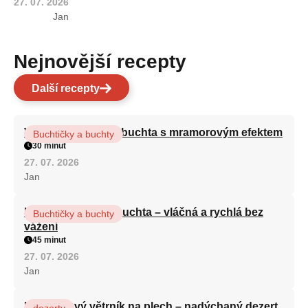
27. 07. 2026
Jan
Nejnovější recepty
Další recepty
Vláčná olejová litá buchta s mramorovým efektem
Buchtičky a buchty
30 minut
27. 07. 2026
Jan
Hrnková maková buchta – vláčná a rychlá bez
Buchtičky a buchty
vážení
45 minut
27. 07. 2026
Jan
Karamelový větrník na plech – nadýchaný dezert