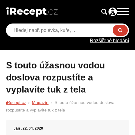
Rozšířené hledání
S touto úžasnou vodou
doslova rozpustíte a
vyplavíte tuk z tela
iRecept.cz
Magazín
S touto úžasnou vodou doslova
rozpustíte a vyplavíte tuk z tela
Jan
, 22. 04. 2020