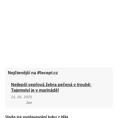
Nejčtenější na iRecept.cz
Nejlepší vepřová žebra pečená v troubě:
Tajemství je v marinádě!
23. 06. 2025
Jan
Voda na vyplavování tuku z těla