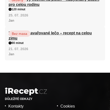
dezerty
pro celou rodinu
120 minut
25. 07. 2026
Jan
Babiččino zavařované lečo – recept na celou
Bez masa
zimu
90 minut
21. 07. 2026
Jan
DŮLEŽITÉ ODKAZY
Kontakty
Cookies