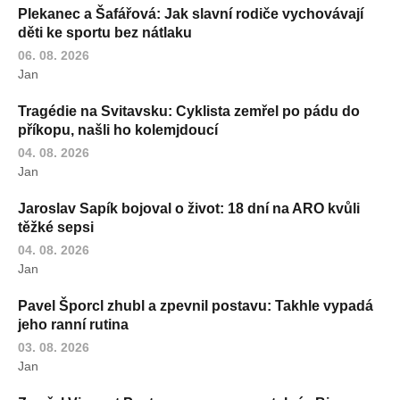
Plekanec a Šafářová: Jak slavní rodiče vychovávají
děti ke sportu bez nátlaku
06. 08. 2026
Jan
Tragédie na Svitavsku: Cyklista zemřel po pádu do
příkopu, našli ho kolemjdoucí
04. 08. 2026
Jan
Jaroslav Sapík bojoval o život: 18 dní na ARO kvůli
těžké sepsi
04. 08. 2026
Jan
Pavel Šporcl zhubl a zpevnil postavu: Takhle vypadá
jeho ranní rutina
03. 08. 2026
Jan