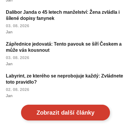
Dalibor Janda o 45 letech manželství: Žena zvládla i
šílené dopisy fanynek
03. 08. 2026
Jan
Zápřednice jedovatá: Tento pavouk se šíří Českem a
může vás kousnout
03. 08. 2026
Jan
Labyrint, ze kterého se neprobojuje každý: Zvládnete
toto pravidlo?
02. 08. 2026
Jan
Zobrazit další články