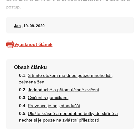
postup.
Jan
, 19. 08. 2020
Vytisknout článek
Obsah článku
S tímto otokem má dnes potíže mnoho lidí,
zejména žen
Jednoduché a přitom účinné cvičení
Cvičení s gumičkami
Prevence je nejjednodušší
Uložte krásné a nepodobné botky do skříně a
nechte si je pouze na zvláštní příležitosti