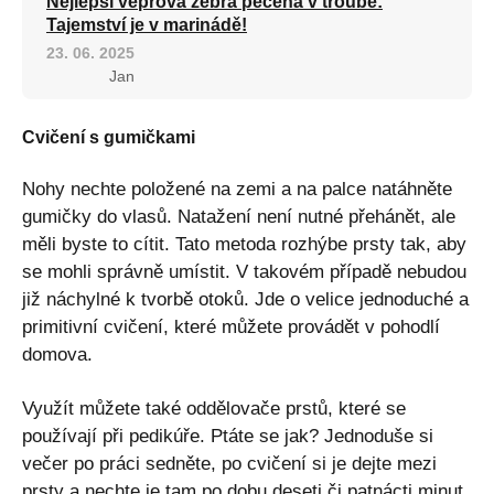
Nejlepší vepřová žebra pečená v troubě:
Tajemství je v marinádě!
23. 06. 2025
Jan
Cvičení s gumičkami
Nohy nechte položené na zemi a na palce natáhněte
gumičky do vlasů. Natažení není nutné přehánět, ale
měli byste to cítit. Tato metoda rozhýbe prsty tak, aby
se mohli správně umístit. V takovém případě nebudou
již náchylné k tvorbě otoků. Jde o velice jednoduché a
primitivní cvičení, které můžete provádět v pohodlí
domova.
Využít můžete také oddělovače prstů, které se
používají při pedikúře. Ptáte se jak? Jednoduše si
večer po práci sedněte, po cvičení si je dejte mezi
prsty a nechte je tam po dobu deseti či patnácti minut.