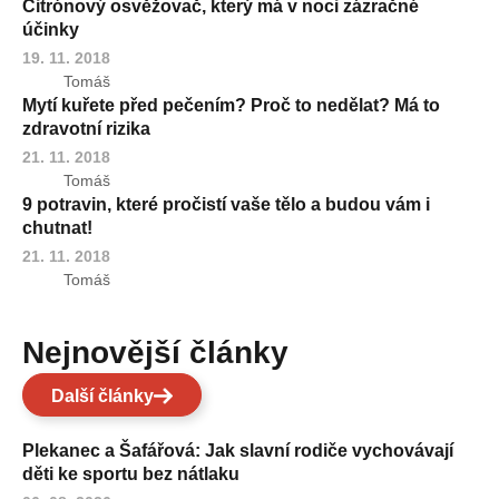
Citrónový osvěžovač, který má v noci zázračné
účinky
19. 11. 2018
Tomáš
Mytí kuřete před pečením? Proč to nedělat? Má to
zdravotní rizika
21. 11. 2018
Tomáš
9 potravin, které pročistí vaše tělo a budou vám i
chutnat!
21. 11. 2018
Tomáš
Nejnovější články
Další články
Plekanec a Šafářová: Jak slavní rodiče vychovávají
děti ke sportu bez nátlaku