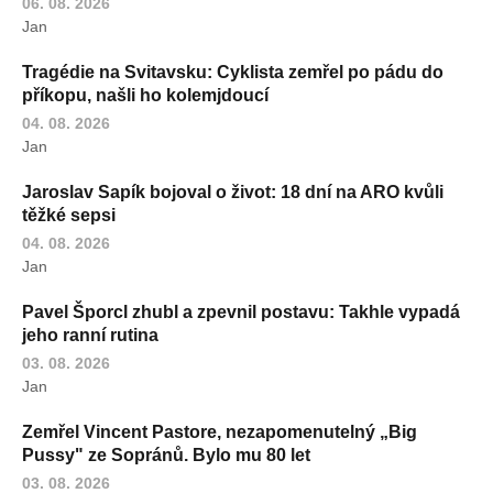
06. 08. 2026
Jan
Tragédie na Svitavsku: Cyklista zemřel po pádu do
příkopu, našli ho kolemjdoucí
04. 08. 2026
Jan
Jaroslav Sapík bojoval o život: 18 dní na ARO kvůli
těžké sepsi
04. 08. 2026
Jan
Pavel Šporcl zhubl a zpevnil postavu: Takhle vypadá
jeho ranní rutina
03. 08. 2026
Jan
Zemřel Vincent Pastore, nezapomenutelný „Big
Pussy" ze Sopránů. Bylo mu 80 let
03. 08. 2026