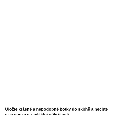
Uložte krásné a nepodobné botky do skříně a nechte
si je pouze na zvláštní příležitosti