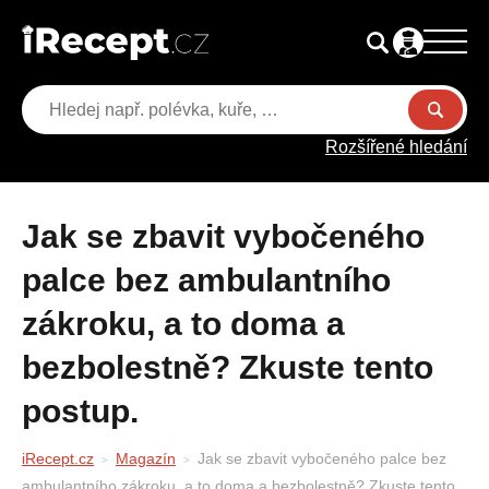
Rozšířené hledání
Jak se zbavit vybočeného
palce bez ambulantního
zákroku, a to doma a
bezbolestně? Zkuste tento
postup.
iRecept.cz
Magazín
Jak se zbavit vybočeného palce bez
ambulantního zákroku, a to doma a bezbolestně? Zkuste tento