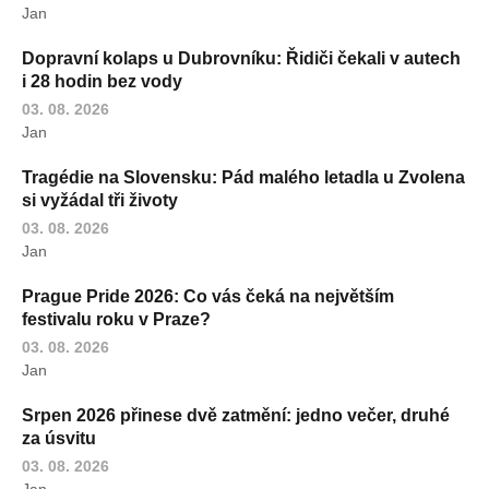
Jan
Dopravní kolaps u Dubrovníku: Řidiči čekali v autech
i 28 hodin bez vody
03. 08. 2026
Jan
Tragédie na Slovensku: Pád malého letadla u Zvolena
si vyžádal tři životy
03. 08. 2026
Jan
Prague Pride 2026: Co vás čeká na největším
festivalu roku v Praze?
03. 08. 2026
Jan
Srpen 2026 přinese dvě zatmění: jedno večer, druhé
za úsvitu
03. 08. 2026
Jan