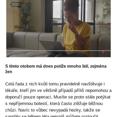
S tímto otokem má dnes potíže mnoho lidí, zejména
žen
Celá řada z nich kvůli tomu pravidelně navštěvuje i
lékaře, kteří jim ve většině případů příliš nepomohou a
doporučí pouze operaci. Musíte se proto stále potýkat
s nepříjemnou bolestí, která často ztěžuje běžnou
chůzi. Navíc to vůbec nevypadá hezky, takže se
sandály se během léta nejspíš můžete rozloučit.