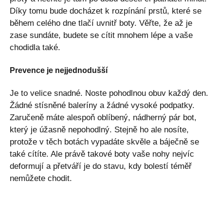
Díky tomu bude docházet k rozpínání prstů, které se
během celého dne tlačí uvnitř boty. Věřte, že až je
zase sundáte, budete se cítit mnohem lépe a vaše
chodidla také.
Prevence je nejjednodušší
Je to velice snadné. Noste pohodlnou obuv každý den.
Žádné stísněné baleríny a žádné vysoké podpatky.
Zaručeně máte alespoň oblíbený, nádherný pár bot,
který je úžasně nepohodlný. Stejně ho ale nosíte,
protože v těch botách vypadáte skvěle a báječně se
také cítíte. Ale právě takové boty vaše nohy nejvíc
deformují a přetváří je do stavu, kdy bolestí téměř
nemůžete chodit.