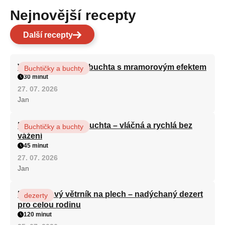
Nejnovější recepty
Další recepty
Vláčná olejová litá buchta s mramorovým efektem
Buchtičky a buchty
30 minut
27. 07. 2026
Jan
Hrnková maková buchta – vláčná a rychlá bez
Buchtičky a buchty
vážení
45 minut
27. 07. 2026
Jan
Karamelový větrník na plech – nadýchaný dezert
dezerty
pro celou rodinu
120 minut