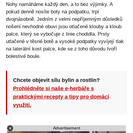
Nohy namáháme každý den, a to bez výjimky. A
pokud denně nosíte boty na podpatku, trpí
dvojnásobně. Jedním z velmi nepříjemným důsledků
nošení nevhodné obuvi jsou otlačené klouby a kloub
palce, který se vybočuje z linie chodidla. Prsty
utlačené v těsné botě a vysoké podpatky vyvíjejí tlak
na laterální kost palce, kde se z toho důvodu tvoří
bolestivé boule.
Chcete objevit sílu bylin a rostlin?
Prohlédněte si naše e-herbáře s
praktickými recepty a tipy pro domácí
využití.
Advertisement