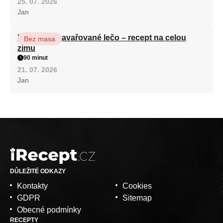
25. 07. 2026
Jan
Babiččino zavařované lečo – recept na celou
Bez masa
zimu
90 minut
21. 07. 2026
Jan
DŮLEŽITÉ ODKAZY
Kontakty
Cookies
GDPR
Sitemap
Obecné podmínky
RECEPTY