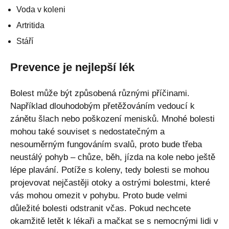
Voda v koleni
Artritida
Stáří
Prevence je nejlepší lék
Bolest může být způsobená různými příčinami.
Například dlouhodobým přetěžováním vedoucí k
zánětu šlach nebo poškození menisků. Mnohé bolesti
mohou také souviset s nedostatečným a
nesouměrným fungováním svalů, proto bude třeba
neustálý pohyb – chůze, běh, jízda na kole nebo ještě
lépe plavání. Potíže s koleny, tedy bolesti se mohou
projevovat nejčastěji otoky a ostrými bolestmi, které
vás mohou omezit v pohybu. Proto bude velmi
důležité bolesti odstranit včas. Pokud nechcete
okamžitě letět k lékaři a mačkat se s nemocnými lidi v