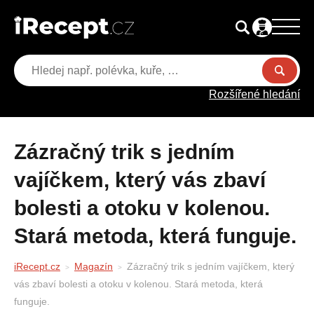
Rozšířené hledání
Zázračný trik s jedním
vajíčkem, který vás zbaví
bolesti a otoku v kolenou.
Stará metoda, která funguje.
iRecept.cz
Magazín
Zázračný trik s jedním vajíčkem, který
vás zbaví bolesti a otoku v kolenou. Stará metoda, která
funguje.