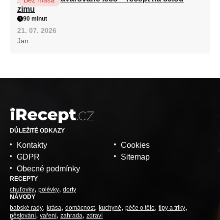
zimu
90 minut
21. 07. 2026
Jan
DŮLEŽITÉ ODKAZY
Kontakty
Cookies
GDPR
Sitemap
Obecné podmínky
RECEPTY
chuťovky
polévky
dorty
NÁVODY
babské rady
krása
domácnost
kuchyně
péče o tělo
tipy a triky
pěstování
vaření
zahrada
zdraví