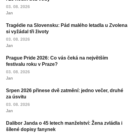
03. 08. 2026
Jan
Tragédie na Slovensku: Pád malého letadla u Zvolena
si vyžádal tři životy
03. 08. 2026
Jan
Prague Pride 2026: Co vás čeká na největším
festivalu roku v Praze?
03. 08. 2026
Jan
Srpen 2026 přinese dvě zatmění: jedno večer, druhé
za úsvitu
03. 08. 2026
Jan
Dalibor Janda o 45 letech manželství: Žena zvládla i
šílené dopisy fanynek