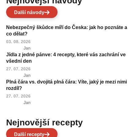
Nejnovější návody
Další návody
Nebezpečný škůdce míří do Česka: jak ho poznáte a
co dělat?
03. 08. 2026
Jan
Jídla z jedné pánve: 4 recepty, které vás zachrání ve
všední den
27. 07. 2026
Jan
Plná čára vs. dvojitá plná čára: Víte, jaký je mezi nimi
rozdíl?
27. 07. 2026
Jan
Nejnovější recepty
Další recepty