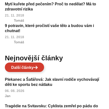
Mytí kuřete před pečením? Proč to nedělat? Má to
zdravotní rizika
21. 11. 2018
Tomáš
9 potravin, které pročistí vaše tělo a budou vám i
chutnat!
21. 11. 2018
Tomáš
Nejnovější články
Další články
Plekanec a Šafářová: Jak slavní rodiče vychovávají
děti ke sportu bez nátlaku
06. 08. 2026
Jan
Tragédie na Svitavsku: Cyklista zemřel po pádu do