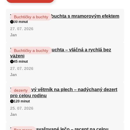
Vláčná olejová litá buchta s mramorovým efektem
Buchtičky a buchty
30 minut
27. 07. 2026
Jan
Hrnková maková buchta – vláčná a rychlá bez
Buchtičky a buchty
vážení
45 minut
27. 07. 2026
Jan
Karamelový větrník na plech – nadýchaný dezert
dezerty
pro celou rodinu
120 minut
25. 07. 2026
Jan
Babiččino zavařované lečo – recept na celou
Bez masa