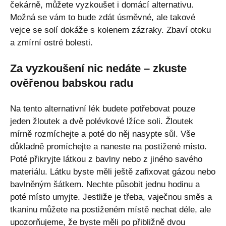
čekárně, můžete vyzkoušet i domácí alternativu.
Možná se vám to bude zdát úsměvné, ale takové
vejce se solí dokáže s kolenem zázraky. Zbaví otoku
a zmírní ostré bolesti.
Za vyzkoušení nic nedáte – zkuste
ověřenou babskou radu
Na tento alternativní lék budete potřebovat pouze
jeden žloutek a dvě polévkové lžíce soli. Žloutek
mírně rozmíchejte a poté do něj nasypte sůl. Vše
důkladně promíchejte a naneste na postižené místo.
Poté přikryjte látkou z bavlny nebo z jiného savého
materiálu. Látku byste měli ještě zafixovat gázou nebo
bavlněným šátkem. Nechte působit jednu hodinu a
poté místo umyjte. Jestliže je třeba, vaječnou směs a
tkaninu můžete na postiženém místě nechat déle, ale
upozorňujeme, že byste měli po přibližně dvou