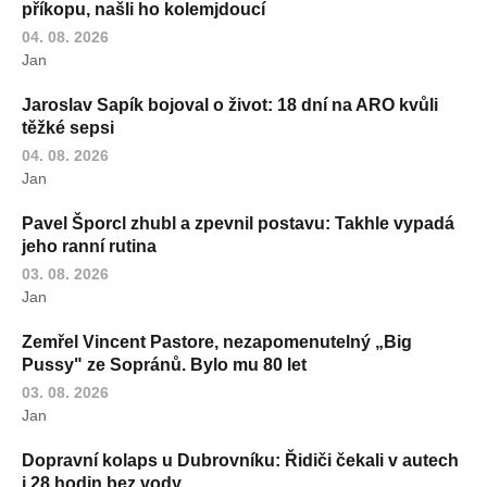
příkopu, našli ho kolemjdoucí
04. 08. 2026
Jan
Jaroslav Sapík bojoval o život: 18 dní na ARO kvůli
těžké sepsi
04. 08. 2026
Jan
Pavel Šporcl zhubl a zpevnil postavu: Takhle vypadá
jeho ranní rutina
03. 08. 2026
Jan
Zemřel Vincent Pastore, nezapomenutelný „Big
Pussy" ze Sopránů. Bylo mu 80 let
03. 08. 2026
Jan
Dopravní kolaps u Dubrovníku: Řidiči čekali v autech
i 28 hodin bez vody