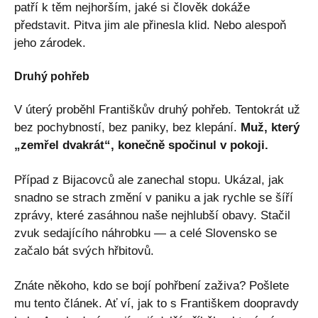
patří k těm nejhorším, jaké si člověk dokáže
představit. Pitva jim ale přinesla klid. Nebo alespoň
jeho zárodek.
Druhý pohřeb
V úterý proběhl Františkův druhý pohřeb. Tentokrát už
bez pochybností, bez paniky, bez klepání.
Muž, který
„zemřel dvakrát“, konečně spočinul v pokoji.
Případ z Bijacovců ale zanechal stopu. Ukázal, jak
snadno se strach změní v paniku a jak rychle se šíří
zprávy, které zasáhnou naše nejhlubší obavy. Stačil
zvuk sedajícího náhrobku — a celé Slovensko se
začalo bát svých hřbitovů.
Znáte někoho, kdo se bojí pohřbení zaživa? Pošlete
mu tento článek. Ať ví, jak to s Františkem doopravdy