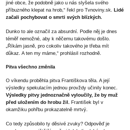
jiné obce, že podobně jako u nás slyšela svého
příbuzného klepat na hrob,“ řekl pro Tvnoviny.sk.
Lidé
začali pochybovat o smrti svých blízkých.
Dunko to ale označil za absurdní. Podle něj je dnes
téměř nemožné, aby k něčemu takovému došlo.
„Říkám jasně, pro cokoliv takového je třeba mít
důkaz. A ten my máme,“ prohlásil rozhodně.
Pitva všechno změnila
O víkendu proběhla pitva Františkova těla. A její
výsledky spekulacím jednou provždy učinily konec.
Výsledky pitvy jednoznačně vyloučily, že by muž
před uložením do hrobu žil.
František byl v
okamžiku pohřbu prokazatelně mrtvý.
Co tedy způsobilo ty děsivé zvuky? Odpověď je