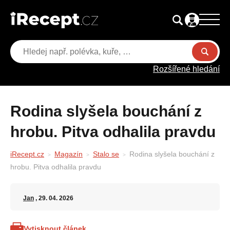
Rozšířené hledání
Rodina slyšela bouchání z
hrobu. Pitva odhalila pravdu
iRecept.cz
Magazín
Stalo se
Rodina slyšela bouchání z
hrobu. Pitva odhalila pravdu
Jan
, 29. 04. 2026
Vytisknout článek