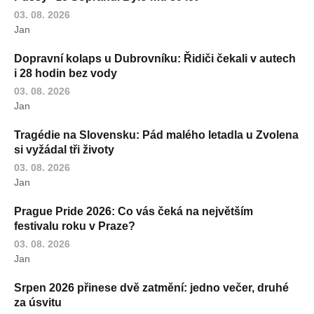
03. 08. 2026
Jan
Dopravní kolaps u Dubrovníku: Řidiči čekali v autech
i 28 hodin bez vody
03. 08. 2026
Jan
Tragédie na Slovensku: Pád malého letadla u Zvolena
si vyžádal tři životy
03. 08. 2026
Jan
Prague Pride 2026: Co vás čeká na největším
festivalu roku v Praze?
03. 08. 2026
Jan
Srpen 2026 přinese dvě zatmění: jedno večer, druhé
za úsvitu