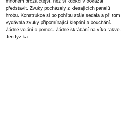
mnohem prozaičtější, než si kdokoliv dokázal
představit. Zvuky pocházely z klesajících panelů
hrobu. Konstrukce si po pohřbu stále sedala a při tom
vydávala zvuky připomínající klepání a bouchání.
Žádné volání o pomoc. Žádné škrábání na víko rakve.
Jen fyzika.