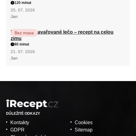
120 minut
25. 07. 2026
Jan
Babiččino zavařované lečo – recept na celou
Bez masa
zimu
90 minut
21. 07. 2026
Jan
DŮLEŽITÉ ODKAZY
Kontakty
Cookies
GDPR
Sitemap