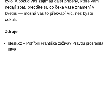
bylo. A pokud vás zajímají další příběhy, které vám
nedají spát, přečtěte si,
co čeká vaše znamení v
květnu
— možná vás to překvapí víc, než byste
čekali.
Zdroje
blesk.cz – Pohřbili Františka zaživa? Pravdu prozradila
pitva