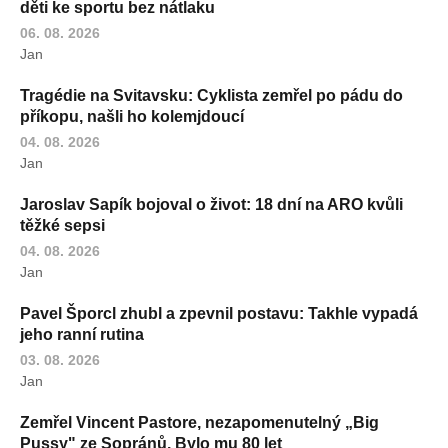
děti ke sportu bez nátlaku
06. 08. 2026
Jan
Tragédie na Svitavsku: Cyklista zemřel po pádu do
příkopu, našli ho kolemjdoucí
04. 08. 2026
Jan
Jaroslav Sapík bojoval o život: 18 dní na ARO kvůli
těžké sepsi
04. 08. 2026
Jan
Pavel Šporcl zhubl a zpevnil postavu: Takhle vypadá
jeho ranní rutina
03. 08. 2026
Jan
Zemřel Vincent Pastore, nezapomenutelný „Big
Pussy" ze Sopránů. Bylo mu 80 let