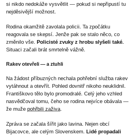
si nikdo nedokáže vysvětlit — pokud si nepřipustí tu
nejděsivější možnost.
Rodina okamžitě zavolala policii. Ta zpočátku
reagovala se skepsí. Jenže pak se stalo něco, co
změnilo vše.
Policisté zvuky z hrobu slyšeli také.
Situaci začali brát smrtelně vážně.
Rakev otevřeli — a ztuhli
Na žádost příbuzných nechala pohřební služba rakev
vytáhnout a otevřít. Pohled dovnitř nikoho neuklidnil.
Františkovo tělo bylo promodralé. Celý jeho vzhled
nasvědčoval tomu, čeho se rodina nejvíce obávala —
že muže
pohřbili zaživa
.
Zpráva se začala šířit jako lavina. Nejen obcí
Bijacovce, ale celým Slovenskem.
Lidé propadali