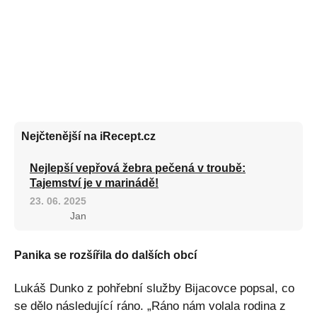
Nejčtenější na iRecept.cz
Nejlepší vepřová žebra pečená v troubě:
Tajemství je v marinádě!
23. 06. 2025
Jan
Panika se rozšířila do dalších obcí
Lukáš Dunko z pohřební služby Bijacovce popsal, co
se dělo následující ráno. „Ráno nám volala rodina z