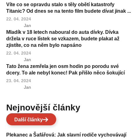
Víte co se opravdu stalo s těly obětí katastrofy
Titanic? Od dnes se na tento film budete dívat jinak ...
22. 04. 2024
Jan
Mladík v 18 letech naboural do auta dívky. Dívka
držela v ruce lístek se vzkazem, budete plakat až
zjistíte, co na něm bylo napsáno
22. 04. 2024
Jan
Tato žena zemřela jen osm hodin po porodu své
dcery. To ale nebyl konec! Pak přišlo něco šokující
23. 04. 2024
Jan
Nejnovější články
Další články
Plekanec a Šafářová: Jak slavní rodiče vychovávají