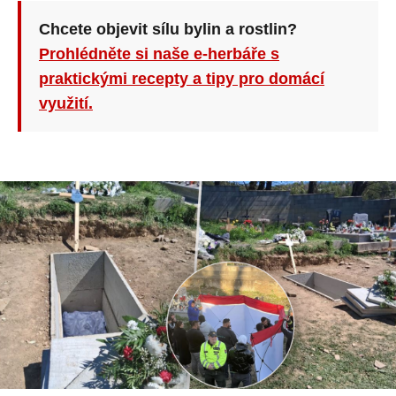
Chcete objevit sílu bylin a rostlin?
Prohlédněte si naše e-herbáře s
praktickými recepty a tipy pro domácí
využití.