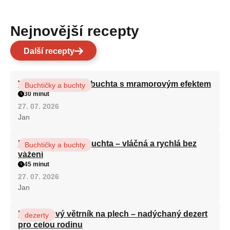
Nejnovější recepty
Další recepty
Vláčná olejová litá buchta s mramorovým efektem
Buchtičky a buchty
30 minut
27. 07. 2026
Jan
Hrnková maková buchta – vláčná a rychlá bez
Buchtičky a buchty
vážení
45 minut
27. 07. 2026
Jan
Karamelový větrník na plech – nadýchaný dezert
dezerty
pro celou rodinu