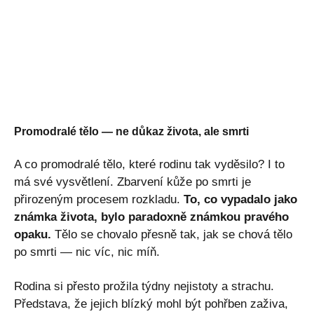
Promodralé tělo — ne důkaz života, ale smrti
A co promodralé tělo, které rodinu tak vyděsilo? I to
má své vysvětlení. Zbarvení kůže po smrti je
přirozeným procesem rozkladu.
To, co vypadalo jako
známka života, bylo paradoxně známkou pravého
opaku.
Tělo se chovalo přesně tak, jak se chová tělo
po smrti — nic víc, nic míň.
Rodina si přesto prožila týdny nejistoty a strachu.
Představa, že jejich blízký mohl být pohřben zaživa,