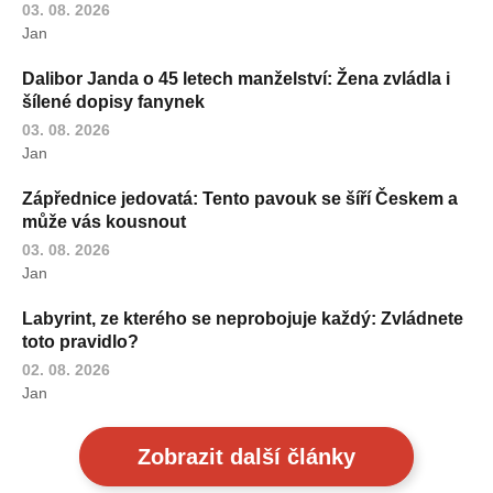
03. 08. 2026
Jan
Dalibor Janda o 45 letech manželství: Žena zvládla i
šílené dopisy fanynek
03. 08. 2026
Jan
Zápřednice jedovatá: Tento pavouk se šíří Českem a
může vás kousnout
03. 08. 2026
Jan
Labyrint, ze kterého se neprobojuje každý: Zvládnete
toto pravidlo?
02. 08. 2026
Jan
Zobrazit další články