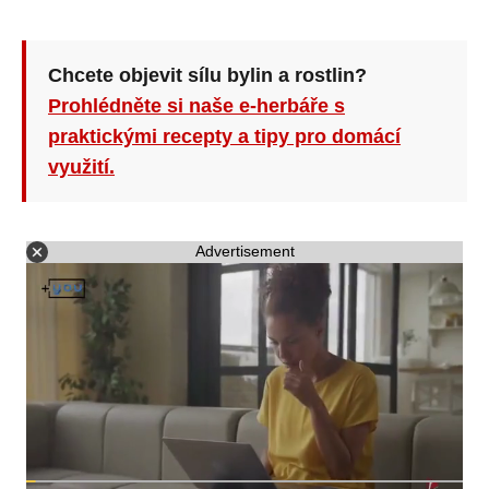
Chcete objevit sílu bylin a rostlin?
Prohlédněte si naše e-herbáře s
praktickými recepty a tipy pro domácí
využití.
Advertisement