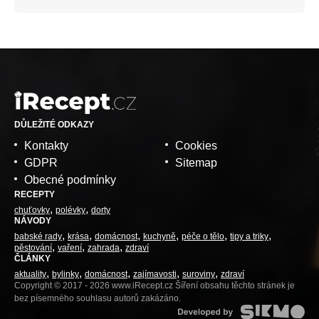
DŮLEŽITÉ ODKAZY
Kontakty
Cookies
GDPR
Sitemap
Obecné podmínky
RECEPTY
chuťovky
polévky
dorty
NÁVODY
babské rady
krása
domácnost
kuchyně
péče o tělo
tipy a triky
pěstování
vaření
zahrada
zdraví
ČLÁNKY
aktuality
bylinky
domácnost
zajímavosti
suroviny
zdraví
Copyright © 2017 - 2026 www.iRecept.cz Šíření obsahu těchto stránek je
bez písemného souhlasu autorů zakázáno.