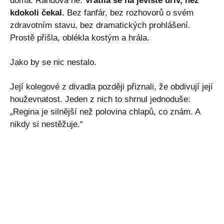
doma. Řandová ne.
Vrátila se na jeviště dřív, než
kdokoli čekal.
Bez fanfár, bez rozhovorů o svém
zdravotním stavu, bez dramatických prohlášení.
Prostě přišla, oblékla kostým a hrála.
Jako by se nic nestalo.
Její kolegové z divadla později přiznali, že obdivují její
houževnatost. Jeden z nich to shrnul jednoduše:
„Regina je silnější než polovina chlapů, co znám. A
nikdy si nestěžuje.“