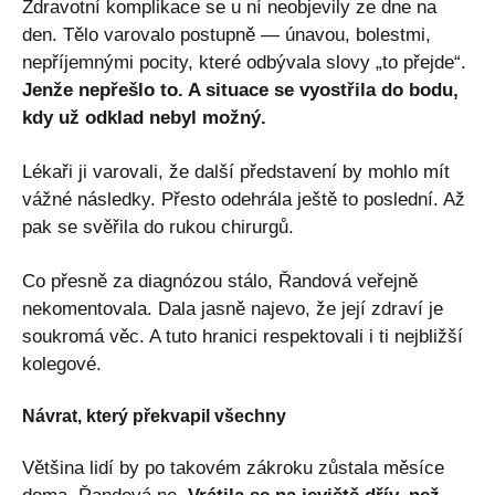
Zdravotní komplikace se u ní neobjevily ze dne na
den. Tělo varovalo postupně — únavou, bolestmi,
nepříjemnými pocity, které odbývala slovy „to přejde“.
Jenže nepřešlo to. A situace se vyostřila do bodu,
kdy už odklad nebyl možný.
Lékaři ji varovali, že další představení by mohlo mít
vážné následky. Přesto odehrála ještě to poslední. Až
pak se svěřila do rukou chirurgů.
Co přesně za diagnózou stálo, Řandová veřejně
nekomentovala. Dala jasně najevo, že její zdraví je
soukromá věc. A tuto hranici respektovali i ti nejbližší
kolegové.
Návrat, který překvapil všechny
Většina lidí by po takovém zákroku zůstala měsíce