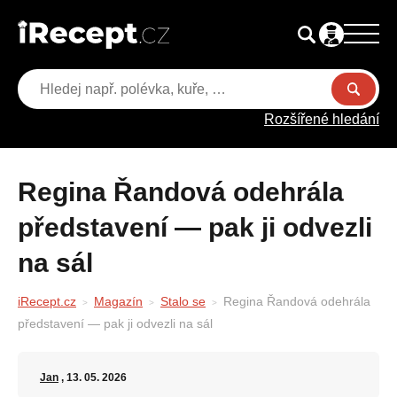
Rozšířené hledání
Regina Řandová odehrála
představení — pak ji odvezli
na sál
iRecept.cz
Magazín
Stalo se
Regina Řandová odehrála
představení — pak ji odvezli na sál
Jan
, 13. 05. 2026