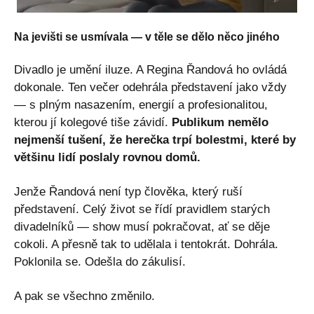
Na jevišti se usmívala — v těle se dělo něco jiného
Divadlo je umění iluze. A Regina Řandová ho ovládá
dokonale. Ten večer odehrála představení jako vždy
— s plným nasazením, energií a profesionalitou,
kterou jí kolegové tiše závidí.
Publikum nemělo
nejmenší tušení, že herečka trpí bolestmi, které by
většinu lidí poslaly rovnou domů.
Jenže Řandová není typ člověka, který ruší
představení. Celý život se řídí pravidlem starých
divadelníků — show musí pokračovat, ať se děje
cokoli. A přesně tak to udělala i tentokrát. Dohrála.
Poklonila se. Odešla do zákulisí.
A pak se všechno změnilo.