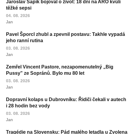
Jaroslav Sapík bojoval o život: 18 dní na ARO kvůli
těžké sepsi
04. 08. 2026
Jan
Pavel Šporcl zhubl a zpevnil postavu: Takhle vypadá
jeho ranní rutina
03. 08. 2026
Jan
Zemřel Vincent Pastore, nezapomenutelný „Big
Pussy" ze Sopránů. Bylo mu 80 let
03. 08. 2026
Jan
Dopravní kolaps u Dubrovníku: Řidiči čekali v autech
i 28 hodin bez vody
03. 08. 2026
Jan
Tragédie na Slovensku: Pád malého letadla u Zvolena