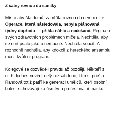
Z šatny rovnou do sanitky
Místo aby šla domů, zamířila rovnou do nemocnice.
Operace, která následovala, nebyla plánovaná
týdny dopředu — přišla náhle a nečekaně.
Regina o
svých zdravotních problémech mlčela. Nechtěla, aby
se o ní psalo jako o nemocné. Nechtěla soucit. A
rozhodně nechtěla, aby kdokoli z hereckého ansámblu
měnil kvůli ní program.
Kolegové se dozvěděli pravdu až později. Někteří z
nich dodnes nevědí celý rozsah toho, čím si prošla.
Řandová totiž patří ke generaci umělců, kteří osobní
bolest schovávají za úsměv a profesionální masku.