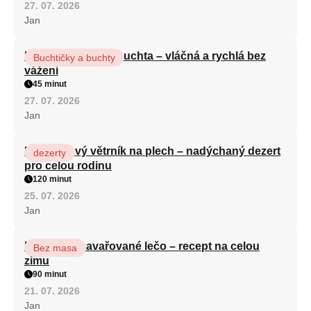
27. 07. 2026
Jan
Hrnková maková buchta – vláčná a rychlá bez
Buchtičky a buchty
vážení
45 minut
27. 07. 2026
Jan
Karamelový větrník na plech – nadýchaný dezert
dezerty
pro celou rodinu
120 minut
25. 07. 2026
Jan
Babiččino zavařované lečo – recept na celou
Bez masa
zimu
90 minut
21. 07. 2026
Jan