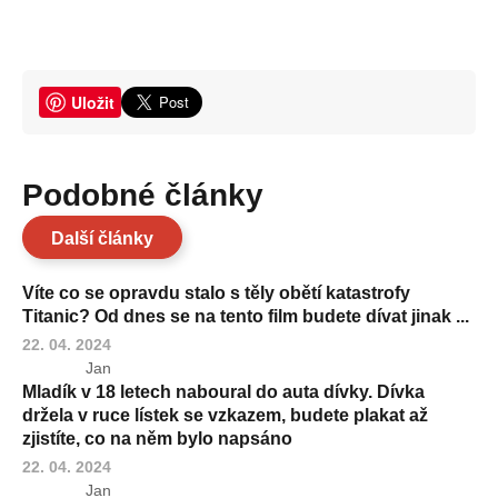
Uložit
Podobné články
Další články
Víte co se opravdu stalo s těly obětí katastrofy
Titanic? Od dnes se na tento film budete dívat jinak ...
22. 04. 2024
Jan
Mladík v 18 letech naboural do auta dívky. Dívka
držela v ruce lístek se vzkazem, budete plakat až
zjistíte, co na něm bylo napsáno
22. 04. 2024
Jan