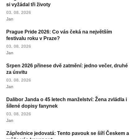
si vyžádal tři životy
03. 08. 2026
Jan
Prague Pride 2026: Co vás čeká na největším
festivalu roku v Praze?
03. 08. 2026
Jan
Srpen 2026 přinese dvě zatmění: jedno večer, druhé
za úsvitu
03. 08. 2026
Jan
Dalibor Janda o 45 letech manželství: Žena zvládla i
šílené dopisy fanynek
03. 08. 2026
Jan
Zápřednice jedovatá: Tento pavouk se šíří Českem a