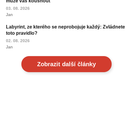
může vás kousnout
03. 08. 2026
Jan
Labyrint, ze kterého se neprobojuje každý: Zvládnete
toto pravidlo?
02. 08. 2026
Jan
Zobrazit další články