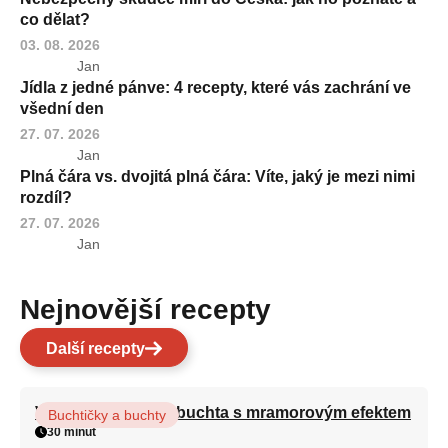
co dělat?
03. 08. 2026
Jan
Jídla z jedné pánve: 4 recepty, které vás zachrání ve
všední den
27. 07. 2026
Jan
Plná čára vs. dvojitá plná čára: Víte, jaký je mezi nimi
rozdíl?
27. 07. 2026
Jan
Nejnovější recepty
Další recepty
Vláčná olejová litá buchta s mramorovým efektem
Buchtičky a buchty
30 minut