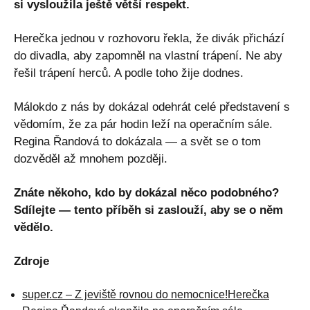
si vysloužila ještě větší respekt.
Herečka jednou v rozhovoru řekla, že divák přichází
do divadla, aby zapomněl na vlastní trápení. Ne aby
řešil trápení herců. A podle toho žije dodnes.
Málokdo z nás by dokázal odehrát celé představení s
vědomím, že za pár hodin leží na operačním sále.
Regina Řandová to dokázala — a svět se o tom
dozvěděl až mnohem později.
Znáte někoho, kdo by dokázal něco podobného?
Sdílejte — tento příběh si zaslouží, aby se o něm
vědělo.
Zdroje
super.cz – Z jeviště rovnou do nemocnice!Herečka