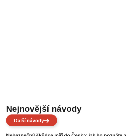
Nejnovější návody
Další návody
Nebezpečný škůdce míří do Česka: jak ho poznáte a