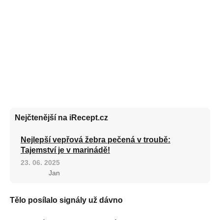
Nejčtenější na iRecept.cz
Nejlepší vepřová žebra pečená v troubě:
Tajemství je v marinádě!
23. 06. 2025
Jan
Tělo posílalo signály už dávno