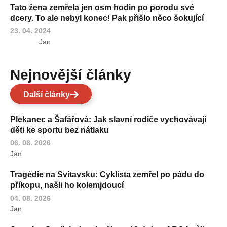
Tato žena zemřela jen osm hodin po porodu své
dcery. To ale nebyl konec! Pak přišlo něco šokující
23. 04. 2024
Jan
Nejnovější články
Další články
Plekanec a Šafářová: Jak slavní rodiče vychovávají
děti ke sportu bez nátlaku
06. 08. 2026
Jan
Tragédie na Svitavsku: Cyklista zemřel po pádu do
příkopu, našli ho kolemjdoucí
04. 08. 2026
Jan