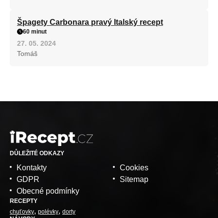
Špagety Carbonara pravý Italský recept
60 minut
27. 05. 2024
Tomáš
DŮLEŽITÉ ODKAZY
Kontakty
Cookies
GDPR
Sitemap
Obecné podmínky
RECEPTY
chuťovky
polévky
dorty