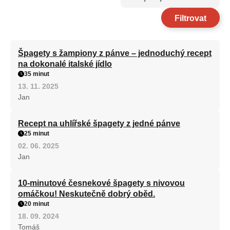
Filtrovat
Špagety s žampiony z pánve – jednoduchý recept
na dokonalé italské jídlo
35 minut
13. 11. 2025
Jan
Recept na uhlířské špagety z jedné pánve
25 minut
02. 06. 2025
Jan
10-minutové česnekové špagety s nivovou
omáčkou! Neskutečně dobrý oběd.
20 minut
18. 09. 2024
Tomáš