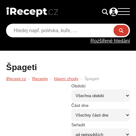
Rozšířené hledání
Špageti
iRecept.cz
Recepty
hlavní chody
Špageti
Období
Část dne
Seřadit