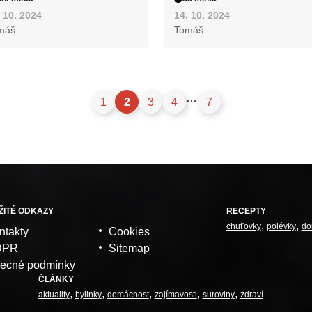
 10. 2024
14. 10. 2024
máš
Tomáš
…
1
2
3
4
7
ŽITÉ ODKAZY
RECEPTY
chuťovky
polévky
do
ntakty
Cookies
DPR
Sitemap
ecné podmínky
ČLÁNKY
aktuality
bylinky
domácnost
zajímavosti
suroviny
zdraví