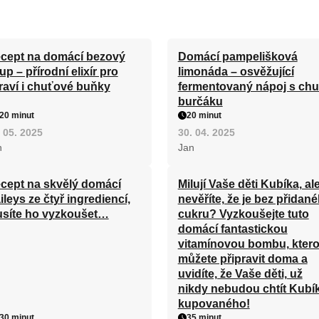
cept na domácí bezový
Domácí pampelišková
rup – přírodní elixír pro
limonáda – osvěžující
raví i chuťové buňky
fermentovaný nápoj s chu
burčáku
20 minut
20 minut
 05. 2025
30. 04. 2025
n
Jan
cept na skvělý domácí
Milují Vaše děti Kubíka, al
ileys ze čtyř ingrediencí,
nevěříte, že je bez přidan
síte ho vyzkoušet…
cukru? Vyzkoušejte tuto
domácí fantastickou
vitamínovou bombu, kter
můžete připravit doma a
uvidíte, že Vaše děti, už
nikdy nebudou chtít Kubí
kupovaného!
30 minut
35 minut