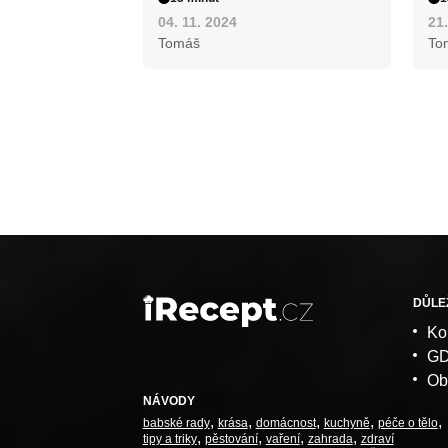
04. 11. 2024
21.
Tomáš
To
DŮLE
Ko
G
Ob
NÁVODY
babské rady
krása
domácnost
kuchyně
péče o tělo
tipy a triky
pěstování
vaření
zahrada
zdraví