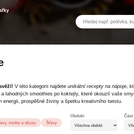
ařky
e
svěží!
V této kategorii najdete
unikátní recepty na nápoje
, k
a lahodných smoothies po koktejly, které okouzlí vaše smysl
 energii, prospěšné živiny a špetku kreativního twistu.
Období
Část
ťávy, mošty a džusy
Šťávy