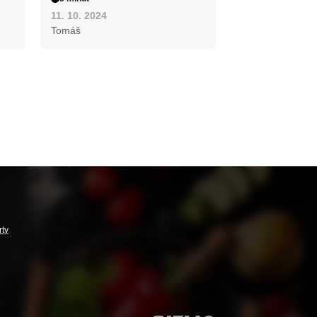
11. 10. 2024
Tomáš
rty