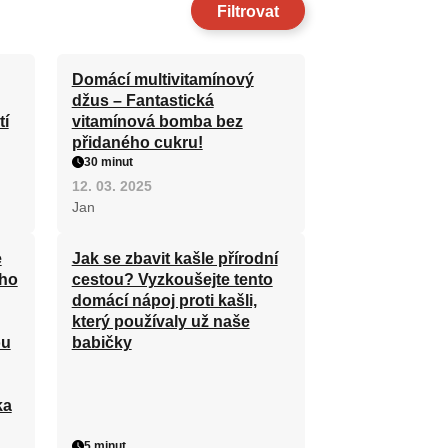
Filtrovat
Domácí multivitamínový
džus – Fantastická
tí
vitamínová bomba bez
přidaného cukru!
30 minut
12. 03. 2025
Jan
e
Jak se zbavit kašle přírodní
ého
cestou? Vyzkoušejte tento
domácí nápoj proti kašli,
který používaly už naše
ou
babičky
ka
5 minut