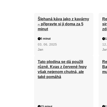
Šlehaná káva jako z kavárny
Re
– připravte si ji doma za 5
si
minut
zd
5 minut
1
03. 06. 2025
12.
Jan
Ja
Tato plodina se dá použít
Re
různě. Kvas z červené řepy
Ba
však nejenom chutná, ale
mu
také pomáhá
15 minut
1