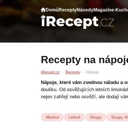
Domů
Recepty
Návody
Magazín
e-Kuch
Recepty na nápoj
iRecept.cz
Recepty
Nápoje
Nápoje, které vám zvednou náladu a o
doušku. Od osvěžujících letních limonád 
nejen zahřejí nebo osvěží, ale dodají vám
Alkohol
Léčivé
Sirupy
Sirupy, š