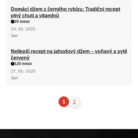
Domácí džem z černého rybízu: Tradiční recept
plný chuti a vitamínů
20 minut
24. 06. 2025
Jan
Nejlepší recept na jahodový džem – voňavý a sytě
červený
120 minut
27. 05. 2025
Jan
1
2