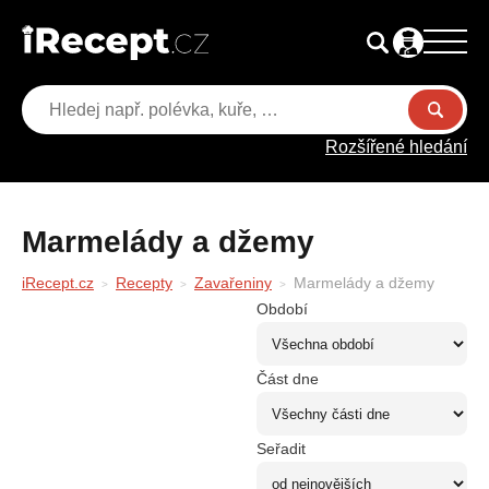
Rozšířené hledání
Marmelády a džemy
iRecept.cz
Recepty
Zavařeniny
Marmelády a džemy
Období
Část dne
Seřadit