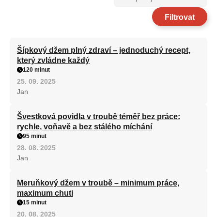
Filtrovat
Šípkový džem plný zdraví – jednoduchý recept,
který zvládne každý
120 minut
25. 09. 2025
Jan
Švestková povidla v troubě téměř bez práce:
rychle, voňavě a bez stálého míchání
95 minut
28. 08. 2025
Jan
Meruňkový džem v troubě – minimum práce,
maximum chuti
15 minut
20. 08. 2025