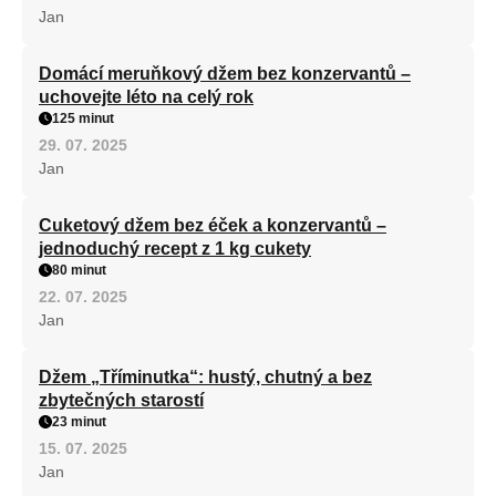
Jan
Domácí meruňkový džem bez konzervantů –
uchovejte léto na celý rok
125 minut
29. 07. 2025
Jan
Cuketový džem bez éček a konzervantů –
jednoduchý recept z 1 kg cukety
80 minut
22. 07. 2025
Jan
Džem „Tříminutka“: hustý, chutný a bez
zbytečných starostí
23 minut
15. 07. 2025
Jan