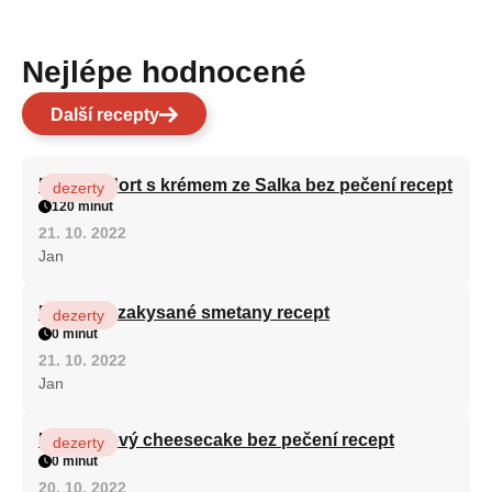
Nejlépe hodnocené
Další recepty
Patrový dort s krémem ze Salka bez pečení recept
dezerty
120 minut
21. 10. 2022
Jan
Fánky ze zakysané smetany recept
dezerty
0 minut
21. 10. 2022
Jan
Karamelový cheesecake bez pečení recept
dezerty
0 minut
20. 10. 2022