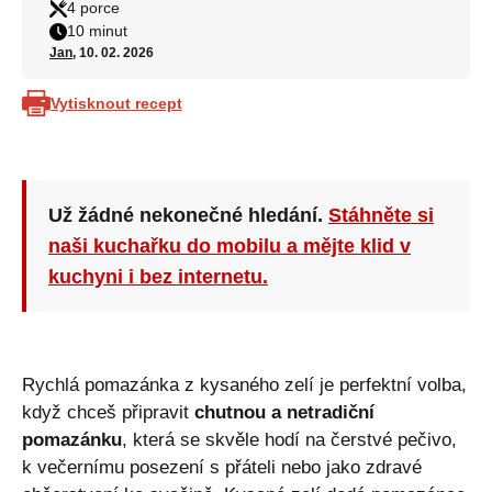
4 porce
10 minut
Jan
, 10. 02. 2026
Vytisknout recept
Už žádné nekonečné hledání.
Stáhněte si
naši kuchařku do mobilu a mějte klid v
kuchyni i bez internetu.
Rychlá pomazánka z kysaného zelí je perfektní volba,
když chceš připravit
chutnou a netradiční
pomazánku
, která se skvěle hodí na čerstvé pečivo,
k večernímu posezení s přáteli nebo jako zdravé