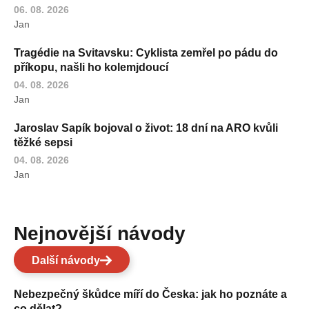
06. 08. 2026
Jan
Tragédie na Svitavsku: Cyklista zemřel po pádu do
příkopu, našli ho kolemjdoucí
04. 08. 2026
Jan
Jaroslav Sapík bojoval o život: 18 dní na ARO kvůli
těžké sepsi
04. 08. 2026
Jan
Nejnovější návody
Další návody
Nebezpečný škůdce míří do Česka: jak ho poznáte a
co dělat?