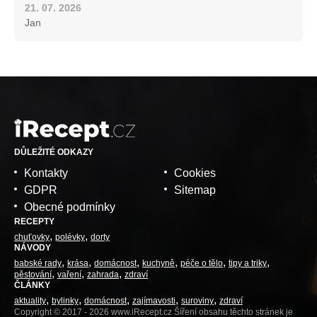
21. 07. 2026
Jan
DŮLEŽITÉ ODKAZY
Kontakty
Cookies
GDPR
Sitemap
Obecné podmínky
RECEPTY
chuťovky
polévky
dorty
NÁVODY
babské rady
krása
domácnost
kuchyně
péče o tělo
tipy a triky
pěstování
vaření
zahrada
zdraví
ČLÁNKY
aktuality
bylinky
domácnost
zajímavosti
suroviny
zdraví
Copyright © 2017 - 2026 www.iRecept.cz Šíření obsahu těchto stránek je