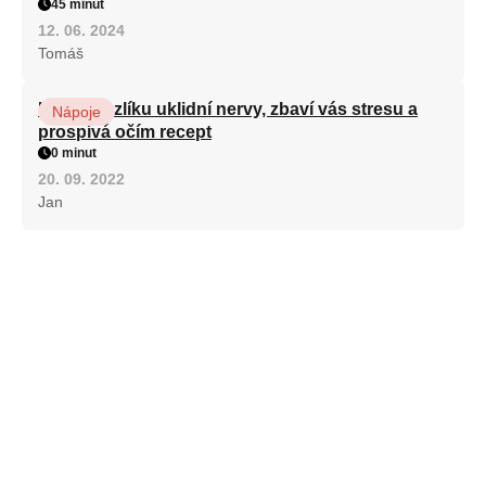
45 minut
12. 06. 2024
Tomáš
Kořen kozlíku uklidní nervy, zbaví vás stresu a
Nápoje
prospívá očím recept
0 minut
20. 09. 2022
Jan