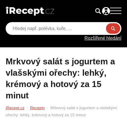
Rozšířené hledání
Mrkvový salát s jogurtem a
vlašskými ořechy: lehký,
krémový a hotový za 15
minut
iRecept.cz
Recepty
Mrkvový salát s jogurtem a vlašskými
ořechy: lehký, krémový a hotový za 15 minut