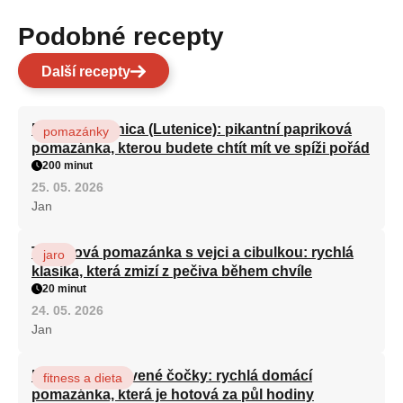
Podobné recepty
Další recepty
Domácí ljutenica (Lutenice): pikantní papriková
pomazánky
pomazánka, kterou budete chtít mít ve spíži pořád
200 minut
25. 05. 2026
Jan
Tuňáková pomazánka s vejci a cibulkou: rychlá
jaro
klasika, která zmizí z pečiva během chvíle
20 minut
24. 05. 2026
Jan
Hummus z červené čočky: rychlá domácí
fitness a dieta
pomazánka, která je hotová za půl hodiny