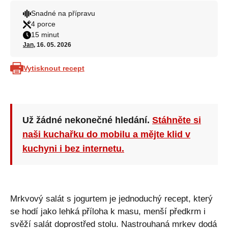
Snadné na přípravu
4 porce
15 minut
Jan
, 16. 05. 2026
Vytisknout recept
Už žádné nekonečné hledání.
Stáhněte si
naši kuchařku do mobilu a mějte klid v
kuchyni i bez internetu.
Mrkvový salát s jogurtem je jednoduchý recept, který
se hodí jako lehká příloha k masu, menší předkrm i
svěží salát doprostřed stolu. Nastrouhaná mrkev dodá