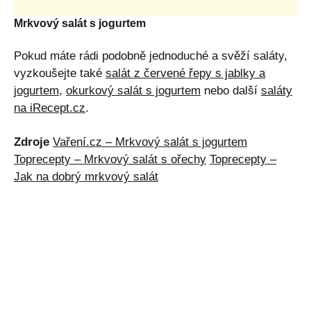
Mrkvový salát s jogurtem
Pokud máte rádi podobně jednoduché a svěží saláty,
vyzkoušejte také
salát z červené řepy s jablky a
jogurtem
,
okurkový salát s jogurtem
nebo další
saláty
na iRecept.cz
.
Zdroje
Vaření.cz – Mrkvový salát s jogurtem
Toprecepty – Mrkvový salát s ořechy
Toprecepty –
Jak na dobrý mrkvový salát