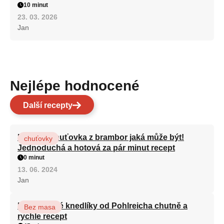
10 minut
23. 03. 2026
Jan
Nejlépe hodnocené
Další recepty
Nejlepší chuťovka z brambor jaká může být!
chuťovky
Jednoduchá a hotová za pár minut recept
0 minut
13. 06. 2024
Jan
Karlovarské knedlíky od Pohlreicha chutně a
Bez masa
rychle recept