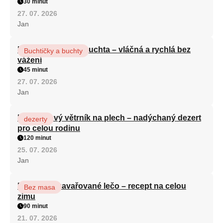
30 minut
27. 07. 2026
Jan
Hrnková maková buchta – vláčná a rychlá bez
Buchtičky a buchty
vážení
45 minut
27. 07. 2026
Jan
Karamelový větrník na plech – nadýchaný dezert
dezerty
pro celou rodinu
120 minut
25. 07. 2026
Jan
Babiččino zavařované lečo – recept na celou
Bez masa
zimu
90 minut
21. 07. 2026