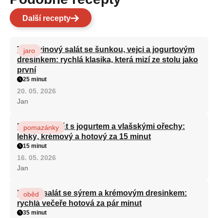
Další recepty
Těstovinový salát se šunkou, vejci a jogurtovým
jaro
dresinkem: rychlá klasika, která mizí ze stolu jako
první
25 minut
20. 05. 2026
Jan
Mrkvový salát s jogurtem a vlašskými ořechy:
pomazánky
lehký, krémový a hotový za 15 minut
15 minut
16. 05. 2026
Jan
Kuřecí salát se sýrem a krémovým dresinkem:
oběd
rychlá večeře hotová za pár minut
35 minut