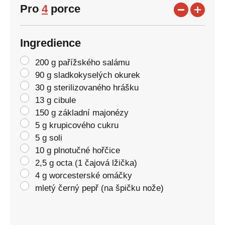
Pro
4
porce
Ingredience
200 g pařížského salámu
90 g sladkokyselých okurek
30 g sterilizovaného hrášku
13 g cibule
150 g základní majonézy
5 g krupicového cukru
5 g soli
10 g plnotučné hořčice
2,5 g octa (1 čajová lžička)
4 g worcesterské omáčky
mletý černý pepř (na špičku nože)