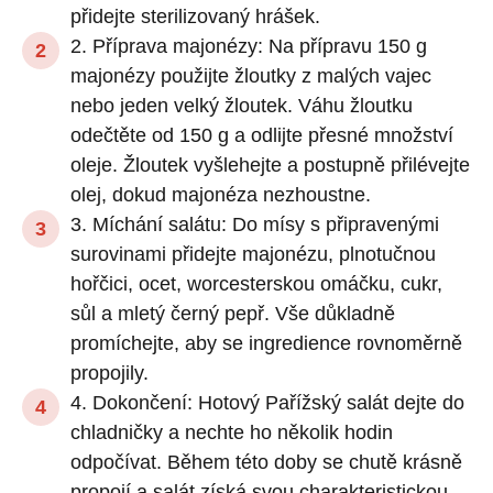
přidejte sterilizovaný hrášek.
2. Příprava majonézy: Na přípravu 150 g
majonézy použijte žloutky z malých vajec
nebo jeden velký žloutek. Váhu žloutku
odečtěte od 150 g a odlijte přesné množství
oleje. Žloutek vyšlehejte a postupně přilévejte
olej, dokud majonéza nezhoustne.
3. Míchání salátu: Do mísy s připravenými
surovinami přidejte majonézu, plnotučnou
hořčici, ocet, worcesterskou omáčku, cukr,
sůl a mletý černý pepř. Vše důkladně
promíchejte, aby se ingredience rovnoměrně
propojily.
4. Dokončení: Hotový Pařížský salát dejte do
chladničky a nechte ho několik hodin
odpočívat. Během této doby se chutě krásně
propojí a salát získá svou charakteristickou