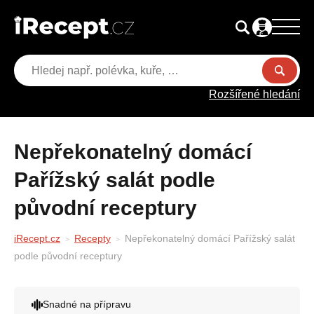
Rozšířené hledání
Nepřekonatelný domácí
Pařížský salát podle
původní receptury
iRecept.cz
Recepty
Nepřekonatelný domácí Pařížský salát
podle původní receptury
Snadné na přípravu