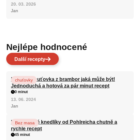
20. 03. 2026
Jan
Nejlépe hodnocené
Další recepty
Nejlepší chuťovka z brambor jaká může být!
chuťovky
Jednoduchá a hotová za pár minut recept
0 minut
13. 06. 2024
Jan
Karlovarské knedlíky od Pohlreicha chutně a
Bez masa
rychle recept
45 minut