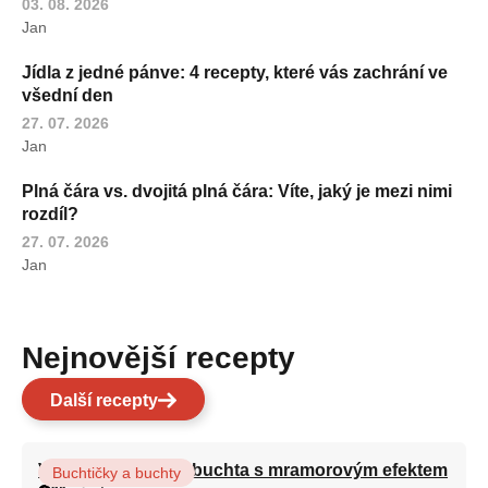
03. 08. 2026
Jan
Jídla z jedné pánve: 4 recepty, které vás zachrání ve
všední den
27. 07. 2026
Jan
Plná čára vs. dvojitá plná čára: Víte, jaký je mezi nimi
rozdíl?
27. 07. 2026
Jan
Nejnovější recepty
Další recepty
Vláčná olejová litá buchta s mramorovým efektem
Buchtičky a buchty