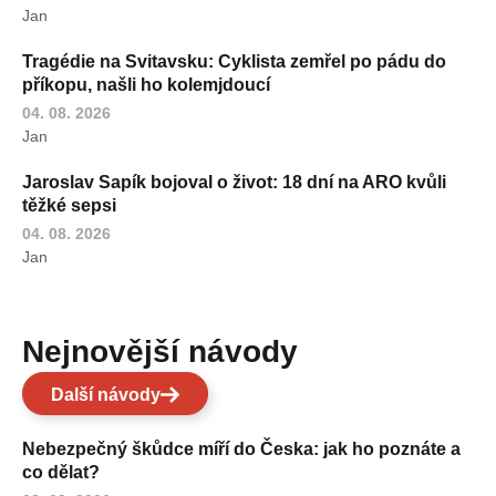
Jan
Tragédie na Svitavsku: Cyklista zemřel po pádu do
příkopu, našli ho kolemjdoucí
04. 08. 2026
Jan
Jaroslav Sapík bojoval o život: 18 dní na ARO kvůli
těžké sepsi
04. 08. 2026
Jan
Nejnovější návody
Další návody
Nebezpečný škůdce míří do Česka: jak ho poznáte a
co dělat?