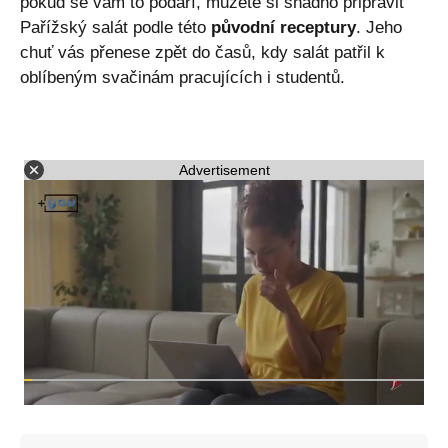
pokud se vám to podaří, můžete si snadno připravit
Pařížský salát podle této
původní receptury
. Jeho
chuť vás přenese zpět do časů, kdy salát patřil k
oblíbeným svačinám pracujících i studentů.
Advertisement