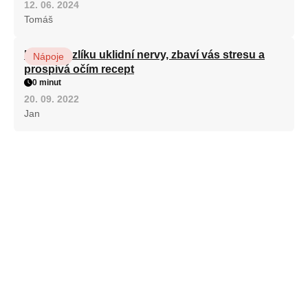
12. 06. 2024
Tomáš
Kořen kozlíku uklidní nervy, zbaví vás stresu a
Nápoje
prospívá očím recept
0 minut
20. 09. 2022
Jan