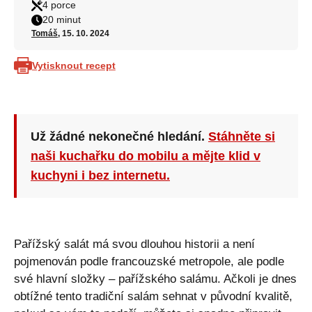
4 porce
20 minut
Tomáš
, 15. 10. 2024
Vytisknout recept
Už žádné nekonečné hledání.
Stáhněte si
naši kuchařku do mobilu a mějte klid v
kuchyni i bez internetu.
Pařížský salát má svou dlouhou historii a není
pojmenován podle francouzské metropole, ale podle
své hlavní složky – pařížského salámu. Ačkoli je dnes
obtížné tento tradiční salám sehnat v původní kvalitě,