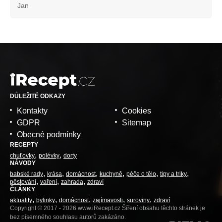
Jan
DŮLEŽITÉ ODKAZY
Kontakty
Cookies
GDPR
Sitemap
Obecné podmínky
RECEPTY
chuťovky
polévky
dorty
NÁVODY
babské rady
krása
domácnost
kuchyně
péče o tělo
tipy a triky
pěstování
vaření
zahrada
zdraví
ČLÁNKY
aktuality
bylinky
domácnost
zajímavosti
suroviny
zdraví
Copyright © 2017 - 2026 www.iRecept.cz Šíření obsahu těchto stránek je
bez písemného souhlasu autorů zakázáno.