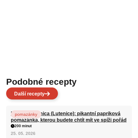
Podobné recepty
Další recepty
Domácí ljutenica (Lutenice): pikantní papriková
pomazánky
pomazánka, kterou budete chtít mít ve spíži pořád
200 minut
25. 05. 2026