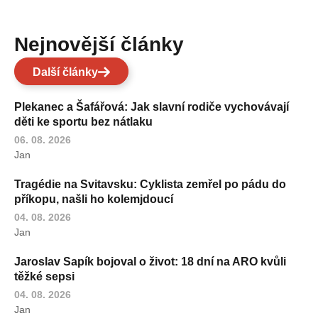
Nejnovější články
Další články
Plekanec a Šafářová: Jak slavní rodiče vychovávají
děti ke sportu bez nátlaku
06. 08. 2026
Jan
Tragédie na Svitavsku: Cyklista zemřel po pádu do
příkopu, našli ho kolemjdoucí
04. 08. 2026
Jan
Jaroslav Sapík bojoval o život: 18 dní na ARO kvůli
těžké sepsi
04. 08. 2026
Jan