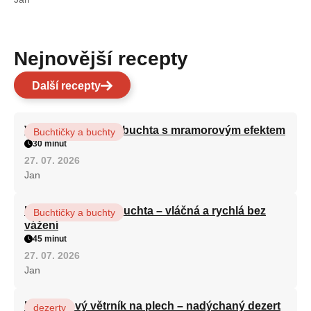
Nejnovější recepty
Další recepty
Vláčná olejová litá buchta s mramorovým efektem
Buchtičky a buchty
30 minut
27. 07. 2026
Jan
Hrnková maková buchta – vláčná a rychlá bez
Buchtičky a buchty
vážení
45 minut
27. 07. 2026
Jan
Karamelový větrník na plech – nadýchaný dezert
dezerty