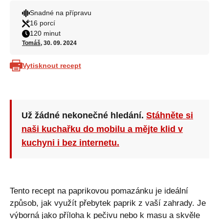
Snadné na přípravu
16 porcí
120 minut
Tomáš
, 30. 09. 2024
Vytisknout recept
Už žádné nekonečné hledání.
Stáhněte si
naši kuchařku do mobilu a mějte klid v
kuchyni i bez internetu.
Tento recept na paprikovou pomazánku je ideální
způsob, jak využít přebytek paprik z vaší zahrady. Je
výborná jako příloha k pečivu nebo k masu a skvěle