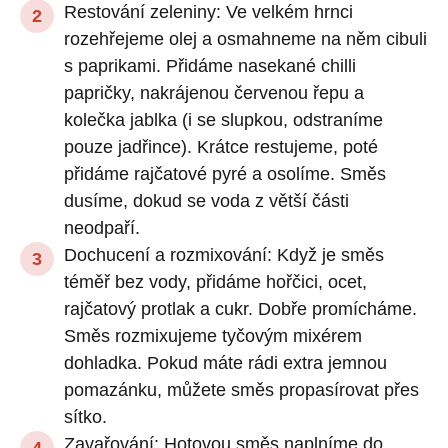
Restování zeleniny: Ve velkém hrnci
rozehřejeme olej a osmahneme na něm cibuli
s paprikami. Přidáme nasekané chilli
papričky, nakrájenou červenou řepu a
kolečka jablka (i se slupkou, odstraníme
pouze jadřince). Krátce restujeme, poté
přidáme rajčatové pyré a osolíme. Směs
dusíme, dokud se voda z větší části
neodpaří.
Dochucení a rozmixování: Když je směs
téměř bez vody, přidáme hořčici, ocet,
rajčatový protlak a cukr. Dobře promícháme.
Směs rozmixujeme tyčovým mixérem
dohladka. Pokud máte rádi extra jemnou
pomazánku, můžete směs propasírovat přes
sítko.
Zavařování: Hotovou směs naplníme do