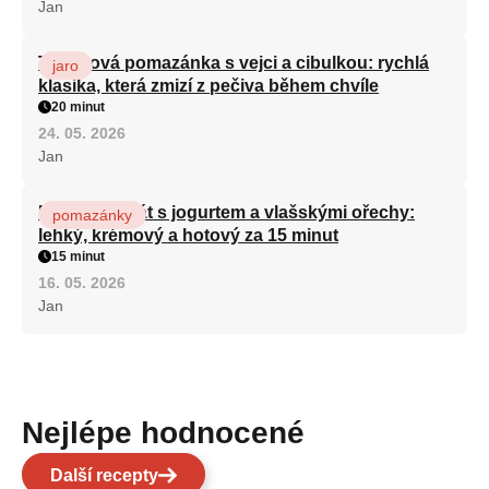
Jan
Tuňáková pomazánka s vejci a cibulkou: rychlá
jaro
klasika, která zmizí z pečiva během chvíle
20 minut
24. 05. 2026
Jan
Mrkvový salát s jogurtem a vlašskými ořechy:
pomazánky
lehký, krémový a hotový za 15 minut
15 minut
16. 05. 2026
Jan
Nejlépe hodnocené
Další recepty