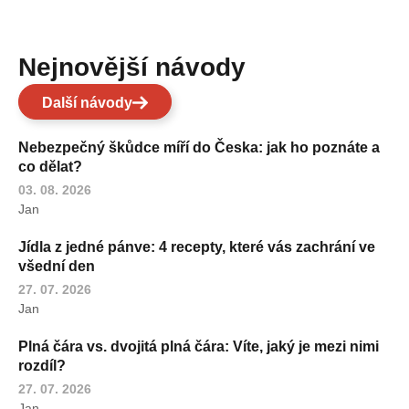
Nejnovější návody
Další návody
Nebezpečný škůdce míří do Česka: jak ho poznáte a
co dělat?
03. 08. 2026
Jan
Jídla z jedné pánve: 4 recepty, které vás zachrání ve
všední den
27. 07. 2026
Jan
Plná čára vs. dvojitá plná čára: Víte, jaký je mezi nimi
rozdíl?
27. 07. 2026
Jan