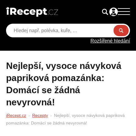
Rozšířené hledání
Nejlepší, vysoce návyková
papriková pomazánka:
Domácí se žádná
nevyrovná!
iRecept.cz
Recepty
Nejlepší, vysoce návyková papriková
pomazánka: Domácí se žádná nevyrovná!