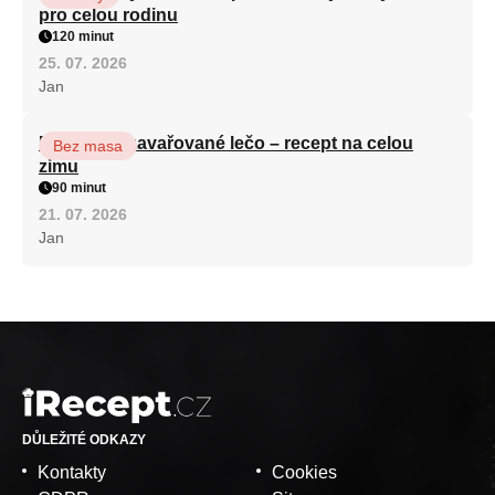
pro celou rodinu
120 minut
25. 07. 2026
Jan
Babiččino zavařované lečo – recept na celou
Bez masa
zimu
90 minut
21. 07. 2026
Jan
DŮLEŽITÉ ODKAZY
Kontakty
Cookies