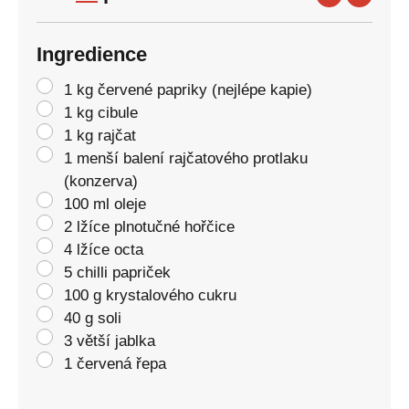
Ingredience
1 kg červené papriky (nejlépe kapie)
1 kg cibule
1 kg rajčat
1 menší balení rajčatového protlaku
(konzerva)
100 ml oleje
2 lžíce plnotučné hořčice
4 lžíce octa
5 chilli papriček
100 g krystalového cukru
40 g soli
3 větší jablka
1 červená řepa