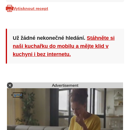
Vytisknout recept
Už žádné nekonečné hledání.
Stáhněte si
naši kuchařku do mobilu a mějte klid v
kuchyni i bez internetu.
Advertisement