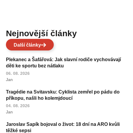
Nejnovější články
Další články
Plekanec a Šafářová: Jak slavní rodiče vychovávají
děti ke sportu bez nátlaku
06. 08. 2026
Jan
Tragédie na Svitavsku: Cyklista zemřel po pádu do
příkopu, našli ho kolemjdoucí
04. 08. 2026
Jan
Jaroslav Sapík bojoval o život: 18 dní na ARO kvůli
těžké sepsi