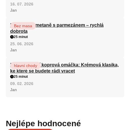
16. 07. 2026
Jan
Houby na smetaně s parmezánem – rychlá
Bez masa
dobrota
25 minut
25. 06. 2026
Jan
Nejlahodnější koprová omáčka: Krémová klasika,
hlavní chody
ke které se budete rádi vracet
25 minut
09. 02. 2026
Jan
Nejlépe hodnocené