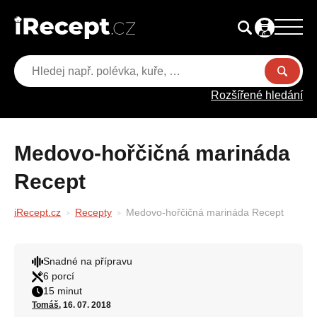
Rozšířené hledání
Medovo-hořčičná marináda
Recept
iRecept.cz
Recepty
Medovo-hořčičná marináda Recept
Snadné na přípravu
6 porcí
15 minut
Tomáš
, 16. 07. 2018