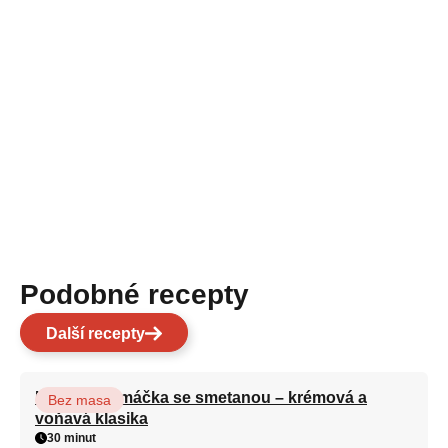
Podobné recepty
Další recepty
Houbová omáčka se smetanou – krémová a
Bez masa
voňavá klasika
30 minut