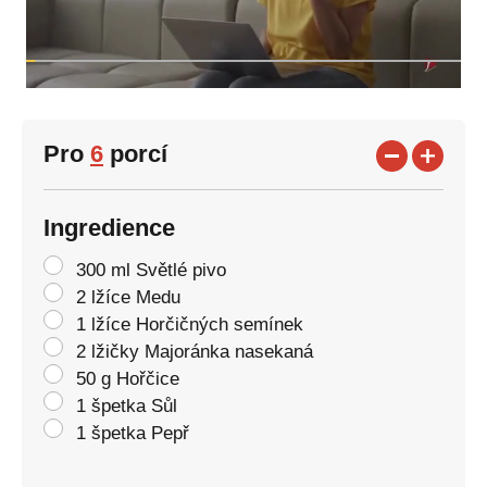
Pro
6
porcí
Ingredience
300 ml Světlé pivo
2 lžíce Medu
1 lžíce Horčičných semínek
2 lžičky Majoránka nasekaná
50 g Hořčice
1 špetka Sůl
1 špetka Pepř