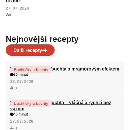
rozdíl?
27. 07. 2026
Jan
Nejnovější recepty
Další recepty
Vláčná olejová litá buchta s mramorovým efektem
Buchtičky a buchty
30 minut
27. 07. 2026
Jan
Hrnková maková buchta – vláčná a rychlá bez
Buchtičky a buchty
vážení
45 minut
27. 07. 2026
Jan