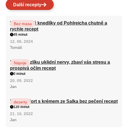
Další recepty
Karlovarské knedlíky od Pohlreicha chutně a
Bez masa
rychle recept
45 minut
12. 06. 2024
Tomáš
Kořen kozlíku uklidní nervy, zbaví vás stresu a
Nápoje
prospívá očím recept
0 minut
20. 09. 2022
Jan
Patrový dort s krémem ze Salka bez pečení recept
dezerty
120 minut
21. 10. 2022
Jan