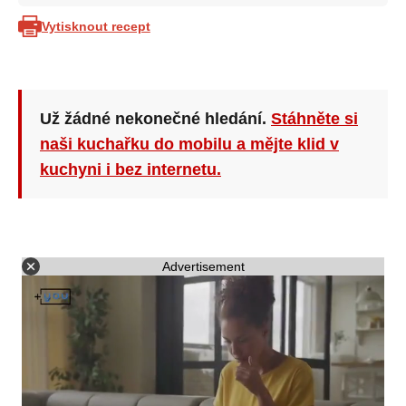
Vytisknout recept
Už žádné nekonečné hledání.
Stáhněte si
naši kuchařku do mobilu a mějte klid v
kuchyni i bez internetu.
Advertisement