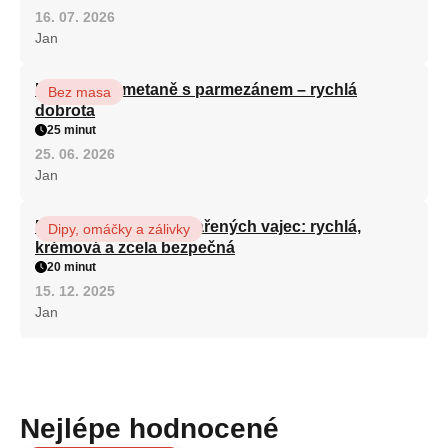
16. 07. 2026
Jan
Houby na smetaně s parmezánem – rychlá
Bez masa
dobrota
25 minut
25. 06. 2026
Jan
Domácí majonéza z vařených vajec: rychlá,
Dipy, omáčky a zálivky
krémová a zcela bezpečná
20 minut
15. 12. 2025
Jan
Nejlépe hodnocené