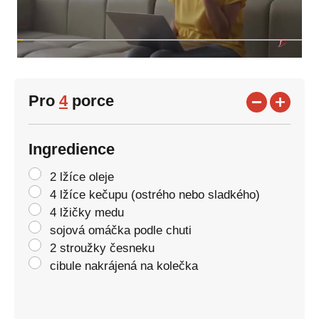
Pro
4
porce
Ingredience
2 lžíce oleje
4 lžíce kečupu (ostrého nebo sladkého)
4 lžičky medu
sojová omáčka podle chuti
2 stroužky česneku
cibule nakrájená na kolečka