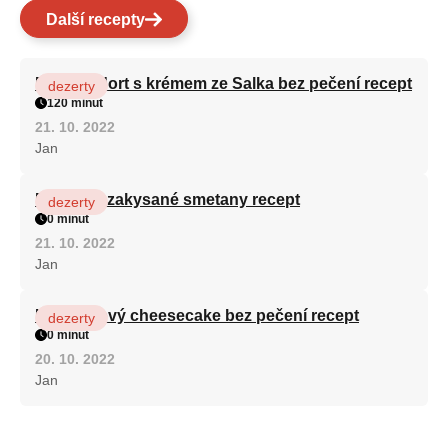
Další recepty
Patrový dort s krémem ze Salka bez pečení recept
dezerty
120 minut
21. 10. 2022
Jan
Fánky ze zakysané smetany recept
dezerty
0 minut
21. 10. 2022
Jan
Karamelový cheesecake bez pečení recept
dezerty
0 minut
20. 10. 2022
Jan