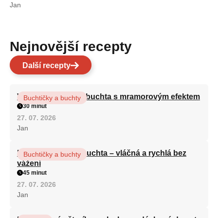
Jan
Nejnovější recepty
Další recepty
Vláčná olejová litá buchta s mramorovým efektem
Buchtičky a buchty
30 minut
27. 07. 2026
Jan
Hrnková maková buchta – vláčná a rychlá bez
Buchtičky a buchty
vážení
45 minut
27. 07. 2026
Jan