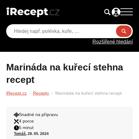
Rozšířené hledání
Marináda na kuřecí stehna
recept
iRecept.cz
Recepty
Marináda na kuřecí stehna recept
Snadné na přípravu
4 porce
5 minut
Tomáš
, 28. 05. 2024