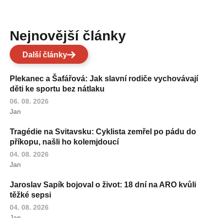
Nejnovější články
Další články
Plekanec a Šafářová: Jak slavní rodiče vychovávají
děti ke sportu bez nátlaku
06. 08. 2026
Jan
Tragédie na Svitavsku: Cyklista zemřel po pádu do
příkopu, našli ho kolemjdoucí
04. 08. 2026
Jan
Jaroslav Sapík bojoval o život: 18 dní na ARO kvůli
těžké sepsi
04. 08. 2026
Jan