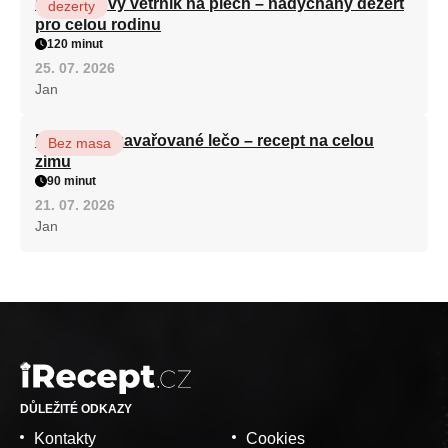
Karamelový větrník na plech – nadýchaný dezert
dezerty
pro celou rodinu
120 minut
25. 07. 2026
Jan
Babiččino zavařované lečo – recept na celou
Bez masa
zimu
90 minut
21. 07. 2026
Jan
DŮLEŽITÉ ODKAZY
Kontakty
Cookies