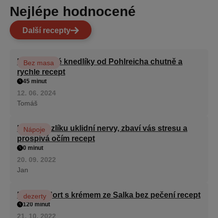
Nejlépe hodnocené
Další recepty
Karlovarské knedlíky od Pohlreicha chutně a
Bez masa
rychle recept
45 minut
12. 06. 2024
Tomáš
Kořen kozlíku uklidní nervy, zbaví vás stresu a
Nápoje
prospívá očím recept
0 minut
20. 09. 2022
Jan
Patrový dort s krémem ze Salka bez pečení recept
dezerty
120 minut
21. 10. 2022