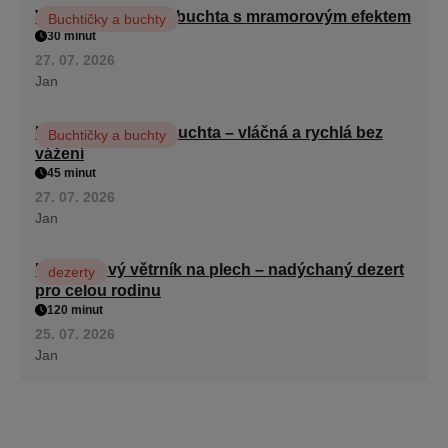
Vláčná olejová litá buchta s mramorovým efektem
Buchtičky a buchty
30 minut
27. 07. 2026
Jan
Hrnková maková buchta – vláčná a rychlá bez
Buchtičky a buchty
vážení
45 minut
27. 07. 2026
Jan
Karamelový větrník na plech – nadýchaný dezert
dezerty
pro celou rodinu
120 minut
25. 07. 2026
Jan