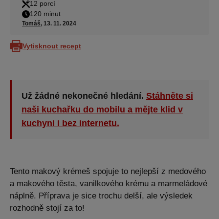
12 porcí
120 minut
Tomáš
, 13. 11. 2024
Vytisknout recept
Už žádné nekonečné hledání.
Stáhněte si
naši kuchařku do mobilu a mějte klid v
kuchyni i bez internetu.
Tento makový krémeš spojuje to nejlepší z medového
a makového těsta, vanilkového krému a marmeládové
náplně. Příprava je sice trochu delší, ale výsledek
rozhodně stojí za to!