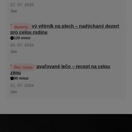
27. 07. 2026
Jan
Karamelový větrník na plech – nadýchaný dezert
dezerty
pro celou rodinu
120 minut
25. 07. 2026
Jan
Babiččino zavařované lečo – recept na celou
Bez masa
zimu
90 minut
21. 07. 2026
Jan