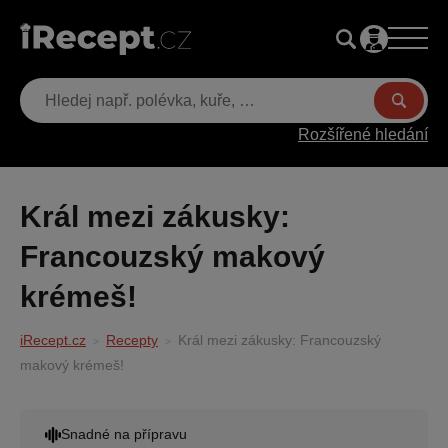
Rozšířené hledání
Král mezi zákusky:
Francouzský makový
krémeš!
iRecept.cz
Recepty
Král mezi zákusky: Francouzský
makový krémeš!
Snadné na přípravu