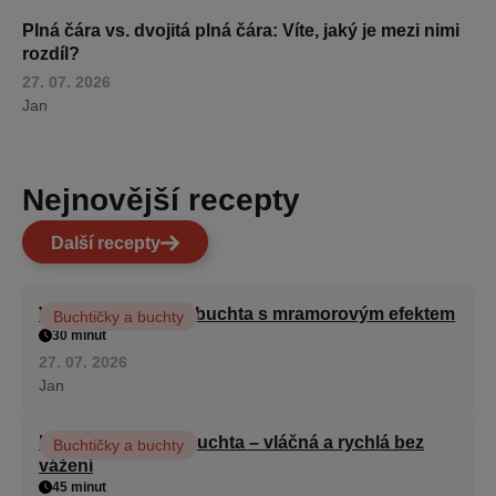
Plná čára vs. dvojitá plná čára: Víte, jaký je mezi nimi
rozdíl?
27. 07. 2026
Jan
Nejnovější recepty
Další recepty
Vláčná olejová litá buchta s mramorovým efektem
Buchtičky a buchty
30 minut
27. 07. 2026
Jan
Hrnková maková buchta – vláčná a rychlá bez
Buchtičky a buchty
vážení
45 minut