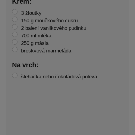
Krém:
3 žloutky
150 g moučkového cukru
2 balení vanilkového pudinku
700 ml mléka
250 g másla
broskvová marmeláda
Na vrch:
šlehačka nebo čokoládová poleva