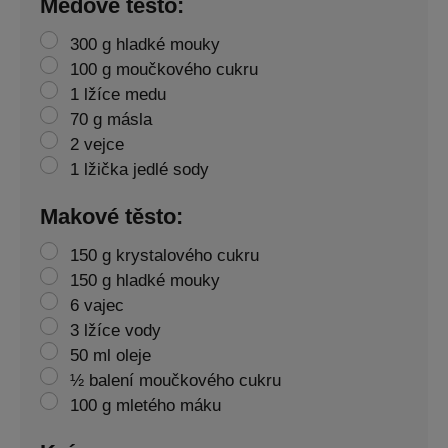
Medové těsto:
300 g hladké mouky
100 g moučkového cukru
1 lžíce medu
70 g másla
2 vejce
1 lžička jedlé sody
Makové těsto:
150 g krystalového cukru
150 g hladké mouky
6 vajec
3 lžíce vody
50 ml oleje
½ balení moučkového cukru
100 g mletého máku