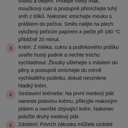
vodou a olejem. Přidejte mletý mák,
moučkový cukr a postupně přimíchejte tuhý
sníh z bílků. Nakonec vmíchejte mouku s
práškem do pečiva. Směs nalijte na plech
vyložený pečicím papírem a pečte při 180 °C
přibližně 20 minut.
Krém: Z mléka, cukru a pudinkového prášku
uvařte hustý pudink a nechte trochu
vychladnout. Žloutky ušlehejte s máslem do
pěny a postupně vmíchejte do mírně
vychladlého pudinku, dokud nevznikne
hladký krém.
Sestavení krémeše: Na první medový plát
naneste polovinu krému, přikryjte makovým
plátem a navršte zbývající krém. Nakonec
položte druhý medový plát.
Zdobení: Povrch zákusku můžete ozdobit