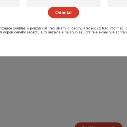
rzujete souhlas o použití dat třetí strany či osoby. iRecept.cz tuto informaci 
i doporučeného receptu a to nezávisle na souhlasu držitele e-mailové schrá