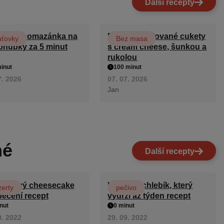
Další recepty
ovská pomazánka na
Roláda z grilované cukety
uťovky
Bez masa
ohubky za 5 minut
s cream cheese, šunkou a
rukolou
inut
100 minut
7. 2026
07. 07. 2026
Jan
né
Další recepty
melový cheesecake
Hrnkový chlebík, který
erty
pečivo
pečení recept
vydrží až týden recept
nut
0 minut
0. 2022
29. 09. 2022