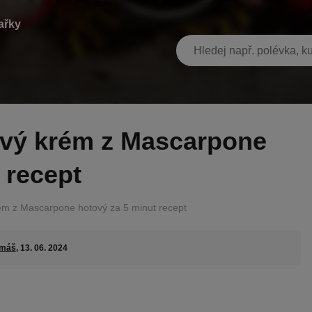
ařky
 recept
m z Mascarpone hotový za 5 minut recept
máš
, 13. 06. 2024