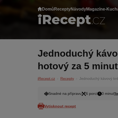
Domů
Recepty
Návody
Magazín
e-Kuch
Jednoduchý kávový krém z Mascarpone
hotový za 5 minut
iRecept.cz
Recepty
Jednoduchý kávový kré
Snadné na přípravu
6 porcí
0 minut
To
Vytisknout recept