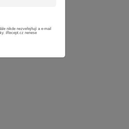
dále nikde nezveřejňují a e-mail
nky. iRecept.cz nenese