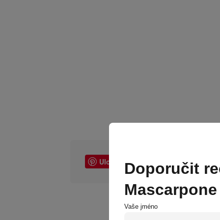
Uložit
Poslat emailem
Doporučit r
Mascarpone 
Vaše jméno