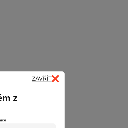
ZAVŘÍT
ém z
emce