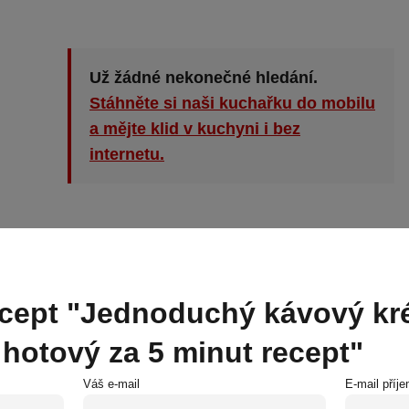
Už žádné nekonečné hledání.
Stáhněte si naši kuchařku do mobilu
a mějte klid v kuchyni i bez
internetu.
ecept "Jednoduchý kávový kr
hotový za 5 minut recept"
Váš e-mail
E-mail příj