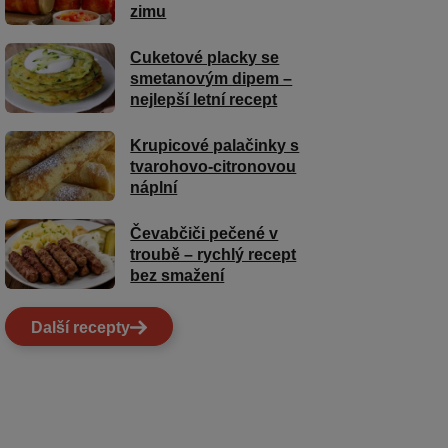
zimu
Cuketové placky se
smetanovým dipem –
nejlepší letní recept
Krupicové palačinky s
tvarohovo-citronovou
náplní
Čevabčiči pečené v
troubě – rychlý recept
bez smažení
Další recepty