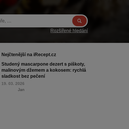
Rozšířené hledání
Nejčtenější na iRecept.cz
Studený mascarpone dezert s piškoty,
malinovým džemem a kokosem: rychlá
sladkost bez pečení
19. 03. 2026
Jan