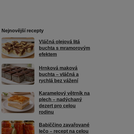
Nejnovější recepty
Vláčná olejová litá
buchta s mramorovým
efektem
Hrnková maková
buchta – vláčná a
rychlá bez vážení
Karamelový větrník na
plech – nadýchaný
dezert pro celou
rodinu
Babiččino zavařované
lečo – recept na celou