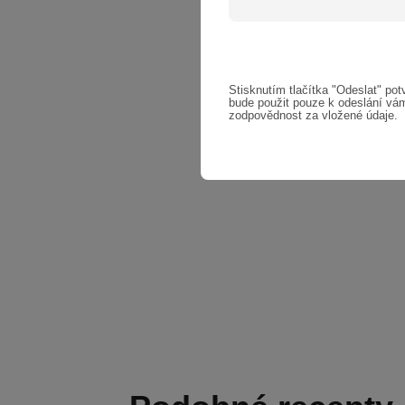
Stisknutím tlačítka "Odeslat" potv
bude použit pouze k odeslání vám
zodpovědnost za vložené údaje.