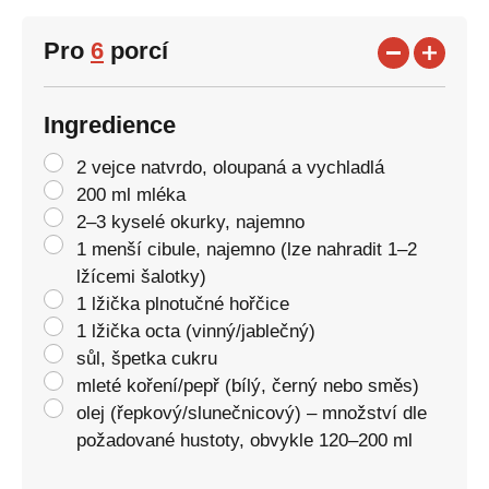
Pro
6
porcí
Ingredience
2 vejce natvrdo, oloupaná a vychladlá
200 ml mléka
2–3 kyselé okurky, najemno
1 menší cibule, najemno (lze nahradit 1–2
lžícemi šalotky)
1 lžička plnotučné hořčice
1 lžička octa (vinný/jablečný)
sůl, špetka cukru
mleté koření/pepř (bílý, černý nebo směs)
olej (řepkový/slunečnicový) – množství dle
požadované hustoty, obvykle 120–200 ml