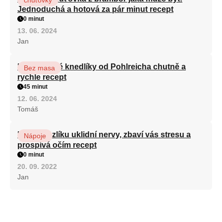
Jednoduchá a hotová za pár minut recept
0 minut
13. 06. 2024
Jan
Karlovarské knedlíky od Pohlreicha chutně a
Bez masa
rychle recept
45 minut
12. 06. 2024
Tomáš
Kořen kozlíku uklidní nervy, zbaví vás stresu a
Nápoje
prospívá očím recept
0 minut
20. 09. 2022
Jan