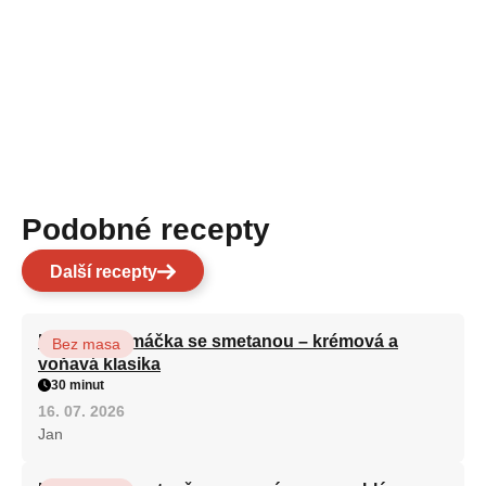
Podobné recepty
Další recepty
Houbová omáčka se smetanou – krémová a
Bez masa
voňavá klasika
30 minut
16. 07. 2026
Jan