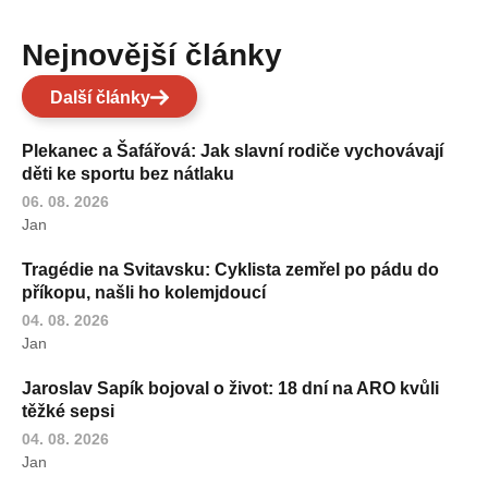
Nejnovější články
Další články
Plekanec a Šafářová: Jak slavní rodiče vychovávají
děti ke sportu bez nátlaku
06. 08. 2026
Jan
Tragédie na Svitavsku: Cyklista zemřel po pádu do
příkopu, našli ho kolemjdoucí
04. 08. 2026
Jan
Jaroslav Sapík bojoval o život: 18 dní na ARO kvůli
těžké sepsi
04. 08. 2026
Jan