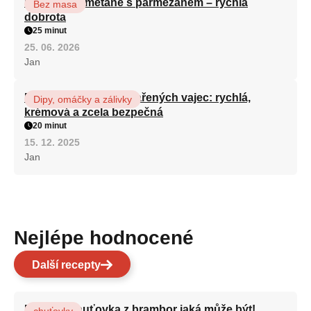
Houby na smetaně s parmezánem – rychlá
Bez masa
dobrota
25 minut
25. 06. 2026
Jan
Domácí majonéza z vařených vajec: rychlá,
Dipy, omáčky a zálivky
krémová a zcela bezpečná
20 minut
15. 12. 2025
Jan
Nejlépe hodnocené
Další recepty
Nejlepší chuťovka z brambor jaká může být!
chuťovky