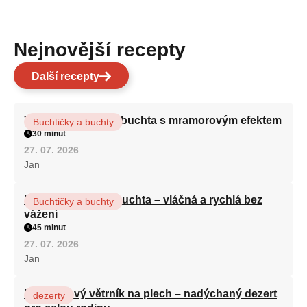
Nejnovější recepty
Další recepty
Vláčná olejová litá buchta s mramorovým efektem
Buchtičky a buchty
30 minut
27. 07. 2026
Jan
Hrnková maková buchta – vláčná a rychlá bez
Buchtičky a buchty
vážení
45 minut
27. 07. 2026
Jan
Karamelový větrník na plech – nadýchaný dezert
dezerty