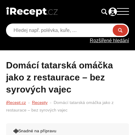
Rozšířené hledání
Domácí tatarská omáčka
jako z restaurace – bez
syrových vajec
iRecept.cz
Recepty
Domácí tatarská omáčka jako z
restaurace – bez syrových vajec
Snadné na přípravu