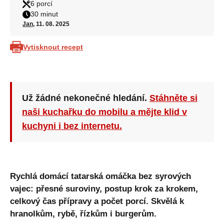
6 porcí
30 minut
Jan
, 11. 08. 2025
Vytisknout recept
Už žádné nekonečné hledání.
Stáhněte si
naši kuchařku do mobilu a mějte klid v
kuchyni i bez internetu.
Rychlá domácí tatarská omáčka bez syrových
vajec: přesné suroviny, postup krok za krokem,
celkový čas přípravy a počet porcí. Skvělá k
hranolkům, rybě, řízkům i burgerům.