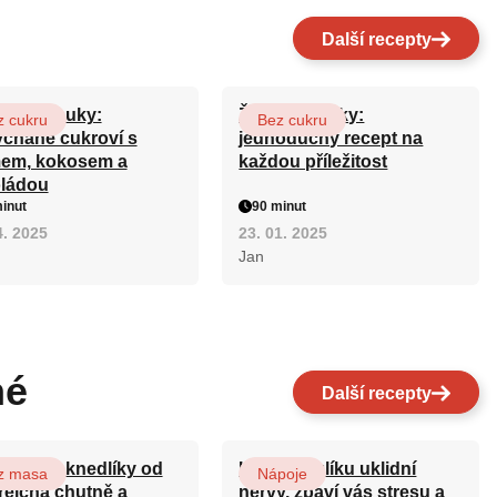
Další recepty
é klobouky:
Žerbo koláčky:
z cukru
Bez cukru
chané cukroví s
jednoduchý recept na
em, kokosem a
každou příležitost
ládou
inut
90 minut
4. 2025
23. 01. 2025
Jan
né
Další recepty
ovarské knedlíky od
Kořen kozlíku uklidní
z masa
Nápoje
reicha chutně a
nervy, zbaví vás stresu a