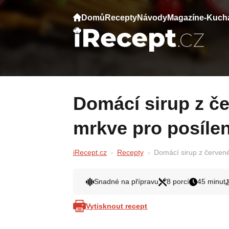
Domů
Recepty
Návody
Magazín
e-Kuch
Domácí sirup z červené řepy, jablek a
mrkve pro posílen
iRecept.cz
Recepty
Domácí sirup z červené 
Snadné na přípravu
8 porcí
45 minut
J
Vytisknout recept