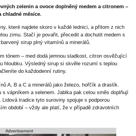
evných zelenin a ovoce doplněný medem a citronem –
a chladné měsíce.
ny, které najdete skoro v každé lednici, a přitom z nich
celou zimu. Stačí je povařit, přecedit a dochutit medem s
barvený sirup plný vitamínů a minerálů.
ým tónem – med dodá jemnou sladkost, citron osvěžující
u hloubku. Výsledný sirup si skvěle rozumí s teplou
členíte do každodenní rutiny.
nů A, B a C a minerálů jako železo, hořčík a draslík.
u s vápníkem a selenem. Jablka pak celou směs doplňují
n. Lidová tradice tyto suroviny spojuje s podporou
ím období – vždy ale platí, že v případě zdravotních
Advertisement