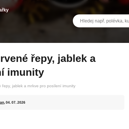
ařky
í imunity
řepy, jablek a mrkve pro posílení imunity
an
, 04. 07. 2026