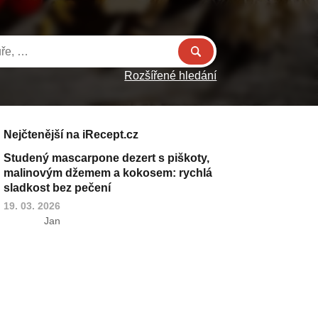
Rozšířené hledání
Nejčtenější na iRecept.cz
Studený mascarpone dezert s piškoty,
malinovým džemem a kokosem: rychlá
sladkost bez pečení
19. 03. 2026
Jan