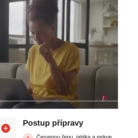
Postup přípravy
Červenou řepu, jablka a mrkve