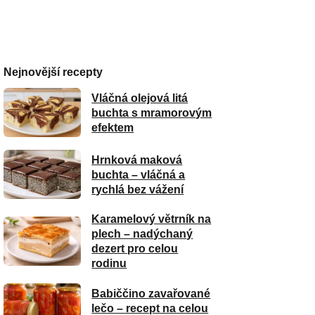
Nejnovější recepty
Vláčná olejová litá
buchta s mramorovým
efektem
Hrnková maková
buchta – vláčná a
rychlá bez vážení
Karamelový větrník na
plech – nadýchaný
dezert pro celou
rodinu
Babiččino zavařované
lečo – recept na celou