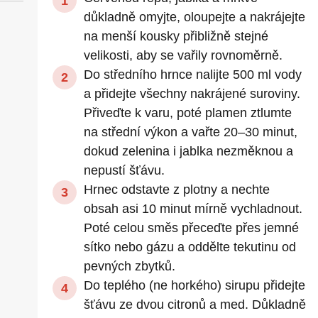
důkladně omyjte, oloupejte a nakrájejte
na menší kousky přibližně stejné
velikosti, aby se vařily rovnoměrně.
Do středního hrnce nalijte 500 ml vody
a přidejte všechny nakrájené suroviny.
Přiveďte k varu, poté plamen ztlumte
na střední výkon a vařte 20–30 minut,
dokud zelenina i jablka nezměknou a
nepustí šťávu.
Hrnec odstavte z plotny a nechte
obsah asi 10 minut mírně vychladnout.
Poté celou směs přeceďte přes jemné
sítko nebo gázu a oddělte tekutinu od
pevných zbytků.
Do teplého (ne horkého) sirupu přidejte
šťávu ze dvou citronů a med. Důkladně