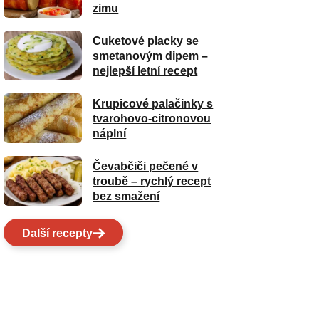
zimu
Cuketové placky se
smetanovým dipem –
nejlepší letní recept
Krupicové palačinky s
tvarohovo-citronovou
náplní
Čevabčiči pečené v
troubě – rychlý recept
bez smažení
Další recepty