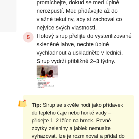
promíchejte, dokud se med úplně
nerozpustí. Med přidávejte až do
vlažné tekutiny, aby si zachoval co
nejvíce svých vlastností.
Hotový sirup přelijte do vysterilizované
skleněné lahve, nechte úplně
vychladnout a uskladněte v lednici.
Sirup vydrží přibližně 2–3 týdny.
Tip:
Sirup se skvěle hodí jako přídavek
do teplého čaje nebo horké vody –
přidejte 1–2 lžíce na hrnek. Pevné
zbytky zeleniny a jablek nemusíte
vyhazovat, lze je rozmixovat a přidat do