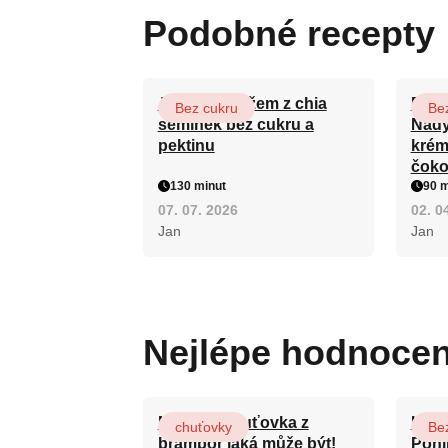
Podobné recepty
Jahodový džem z chia
Rusk
Bez cukru
Be
semínek bez cukru a
Nadý
pektinu
krém
čoko
130 minut
90 m
07. 07. 2026
02. 0
Jan
Jan
Nejlépe hodnoce
Nejlepší chuťovka z
Karl
chuťovky
Be
brambor jaká může být!
Pohl