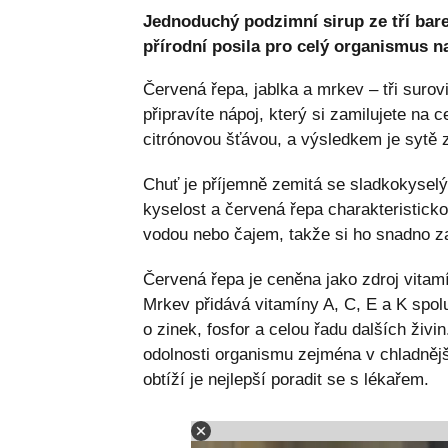
Jednoduchý podzimní sirup ze tří bar
přírodní posila pro celý organismus n
Červená řepa, jablka a mrkev – tři surovi
připravíte nápoj, který si zamilujete na 
citrónovou šťávou, a výsledkem je sytě z
Chuť je příjemně zemitá se sladkokysel
kyselost a červená řepa charakteristicko
vodou nebo čajem, takže si ho snadno za
Červená řepa je ceněna jako zdroj vitamí
Mrkev přidává vitamíny A, C, E a K spol
o zinek, fosfor a celou řadu dalších živi
odolnosti organismu zejména v chladnějš
obtíží je nejlepší poradit se s lékařem.