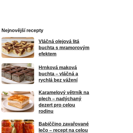
Nejnovější recepty
Vláčná olejová litá
buchta s mramorovým
efektem
Hrnková maková
buchta – vláčná a
rychlá bez vážení
Karamelový větrník na
plech – nadýchaný
dezert pro celou
rodinu
Babiččino zavařované
lečo – recept na celou