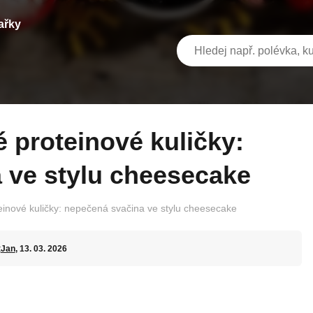
ařky
 ve stylu cheesecake
inové kuličky: nepečená svačina ve stylu cheesecake
t
Jan
, 13. 03. 2026