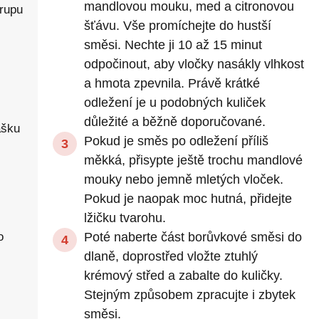
mandlovou mouku, med a citronovou
rupu
šťávu. Vše promíchejte do hustší
směsi. Nechte ji 10 až 15 minut
odpočinout, aby vločky nasákly vlhkost
a hmota zpevnila. Právě krátké
odležení je u podobných kuliček
důležité a běžně doporučované.
ášku
Pokud je směs po odležení příliš
měkká, přisypte ještě trochu mandlové
mouky nebo jemně mletých vloček.
Pokud je naopak moc hutná, přidejte
lžičku tvarohu.
o
Poté naberte část borůvkové směsi do
dlaně, doprostřed vložte ztuhlý
krémový střed a zabalte do kuličky.
Stejným způsobem zpracujte i zbytek
směsi.