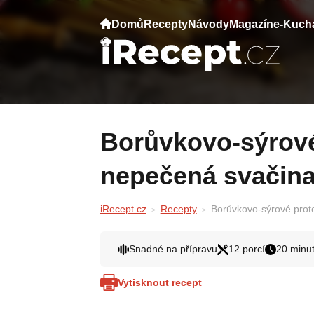
Domů
Recepty
Návody
Magazín
e-Kuch
Borůvkovo-sýrové proteinové kuličky:
nepečená svačina
iRecept.cz
Recepty
Borůvkovo-sýrové prote
Snadné na přípravu
12 porcí
20 minu
Vytisknout recept