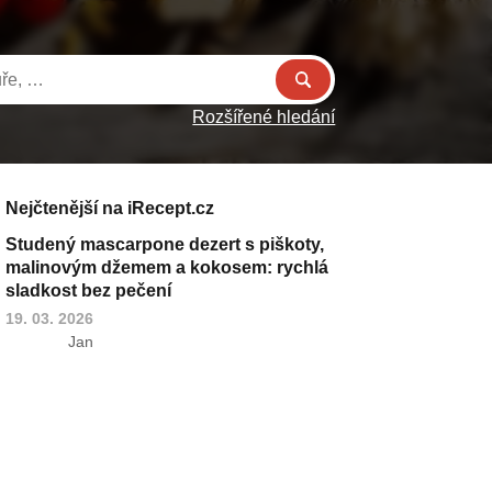
Rozšířené hledání
Nejčtenější na iRecept.cz
Studený mascarpone dezert s piškoty,
malinovým džemem a kokosem: rychlá
sladkost bez pečení
19. 03. 2026
Jan