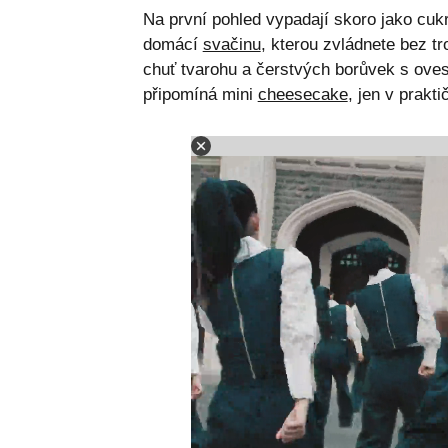
Na první pohled vypadají skoro jako cukr
domácí
svačinu
, kterou zvládnete bez t
chuť tvarohu a čerstvých borůvek s ov
připomíná mini
cheesecake
, jen v prakt