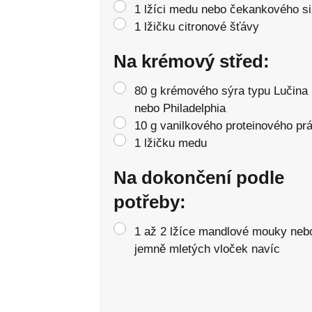
1 lžíci medu nebo čekankového si
1 lžičku citronové šťávy
Na krémový střed:
80 g krémového sýra typu Lučina
nebo Philadelphia
10 g vanilkového proteinového pr
1 lžičku medu
Na dokončení podle
potřeby:
1 až 2 lžíce mandlové mouky neb
jemně mletých vloček navíc