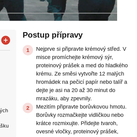
Postup přípravy
Nejprve si připravte krémový střed. V
misce promíchejte krémový sýr,
proteinový prášek a med do hladkého
krému. Ze směsi vytvořte 12 malých
hromádek na pečicí papír nebo talíř a
dejte je asi na 20 až 30 minut do
mrazáku, aby zpevnily.
Mezitím připravte borůvkovou hmotu.
ných
Borůvky rozmačkejte vidličkou nebo
krátce rozmixujte. Přidejte tvaroh,
ášku
ovesné vločky, proteinový prášek,