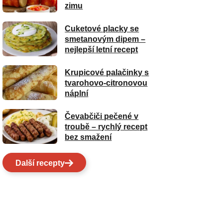
zimu
Cuketové placky se
smetanovým dipem –
nejlepší letní recept
Krupicové palačinky s
tvarohovo-citronovou
náplní
Čevabčiči pečené v
troubě – rychlý recept
bez smažení
Další recepty