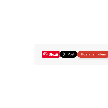
Uložit
Poslat emailem