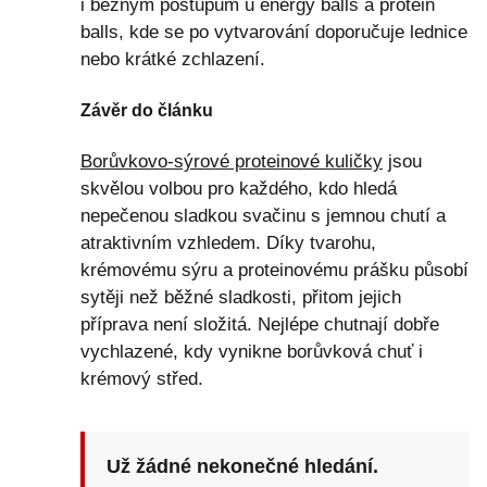
i běžným postupům u energy balls a protein
balls, kde se po vytvarování doporučuje lednice
nebo krátké zchlazení.
Závěr do článku
Borůvkovo-sýrové proteinové kuličky
jsou
skvělou volbou pro každého, kdo hledá
nepečenou sladkou svačinu s jemnou chutí a
atraktivním vzhledem. Díky tvarohu,
krémovému sýru a proteinovému prášku působí
sytěji než běžné sladkosti, přitom jejich
příprava není složitá. Nejlépe chutnají dobře
vychlazené, kdy vynikne borůvková chuť i
krémový střed.
Už žádné nekonečné hledání.