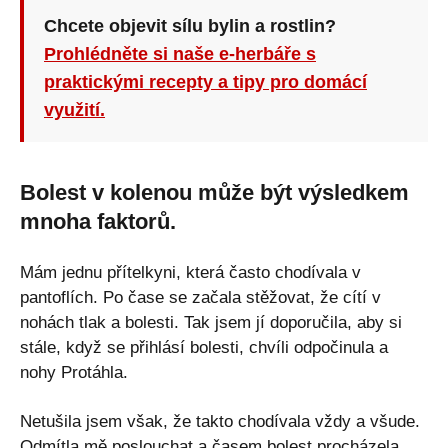
Chcete objevit sílu bylin a rostlin?
Prohlédněte si naše e-herbáře s
praktickými recepty a tipy pro domácí
využití.
Bolest v kolenou může být výsledkem
mnoha faktorů.
Mám jednu přítelkyni, která často chodívala v
pantoflích. Po čase se začala stěžovat, že cítí v
nohách tlak a bolesti. Tak jsem jí doporučila, aby si
stále, když se přihlásí bolesti, chvíli odpočinula a
nohy Protáhla.
Netušila jsem však, že takto chodívala vždy a všude.
Odmítla mě poslouchat a časem bolest procházela