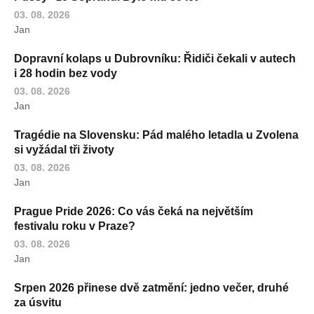
03. 08. 2026
Jan
Dopravní kolaps u Dubrovníku: Řidiči čekali v autech
i 28 hodin bez vody
03. 08. 2026
Jan
Tragédie na Slovensku: Pád malého letadla u Zvolena
si vyžádal tři životy
03. 08. 2026
Jan
Prague Pride 2026: Co vás čeká na největším
festivalu roku v Praze?
03. 08. 2026
Jan
Srpen 2026 přinese dvě zatmění: jedno večer, druhé
za úsvitu