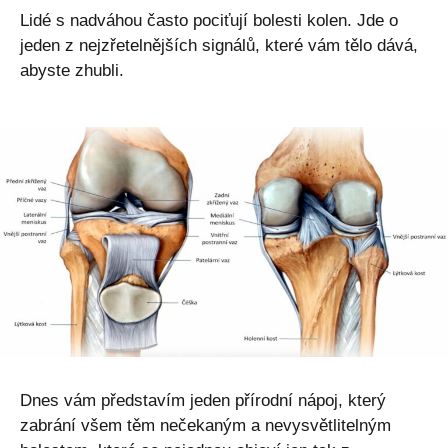
Lidé s nadváhou často pociťují bolesti kolen. Jde o
jeden z nejzřetelnějších signálů, které vám tělo dává,
abyste zhubli.
Dnes vám představím jeden přírodní nápoj, který
zabrání všem těm nečekaným a nevysvětlitelným