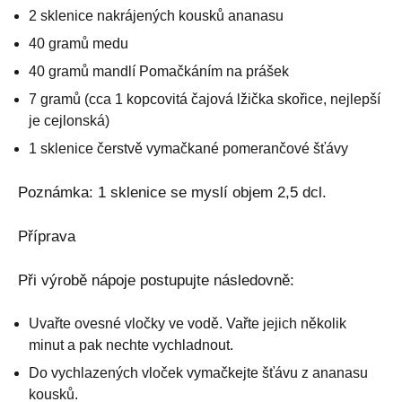
2 sklenice nakrájených kousků ananasu
40 gramů medu
40 gramů mandlí Pomačkáním na prášek
7 gramů (cca 1 kopcovitá čajová lžička skořice, nejlepší
je cejlonská)
1 sklenice čerstvě vymačkané pomerančové šťávy
Poznámka: 1 sklenice se myslí objem 2,5 dcl.
Příprava
Při výrobě nápoje postupujte následovně:
Uvařte ovesné vločky ve vodě. Vařte jejich několik
minut a pak nechte vychladnout.
Do vychlazených vloček vymačkejte šťávu z ananasu
kousků.