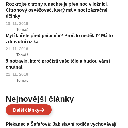
Rozkrojte citrony a nechte je přes noc v ložnici.
Citrónový osvěžovač, který má v noci zázračné
účinky
19. 11. 2018
Tomáš
Mytí kuřete před pečením? Proč to nedělat? Má to
zdravotní rizika
21. 11. 2018
Tomáš
9 potravin, které pročistí vaše tělo a budou vám i
chutnat!
21. 11. 2018
Tomáš
Nejnovější články
Další články
Plekanec a Šafářová: Jak slavní rodiče vychovávají