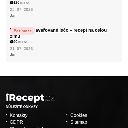
120 minut
25. 07. 2026
Jan
Babiččino zavařované lečo – recept na celou
Bez masa
zimu
90 minut
21. 07. 2026
Jan
DŮLEŽITÉ ODKAZY
Kontakty
Cookies
GDPR
Sitemap