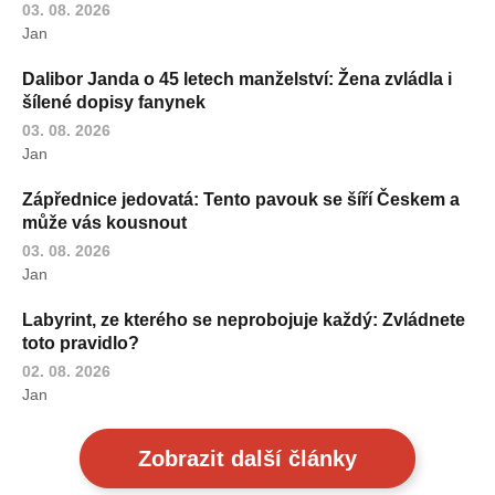
03. 08. 2026
Jan
Dalibor Janda o 45 letech manželství: Žena zvládla i
šílené dopisy fanynek
03. 08. 2026
Jan
Zápřednice jedovatá: Tento pavouk se šíří Českem a
může vás kousnout
03. 08. 2026
Jan
Labyrint, ze kterého se neprobojuje každý: Zvládnete
toto pravidlo?
02. 08. 2026
Jan
Zobrazit další články