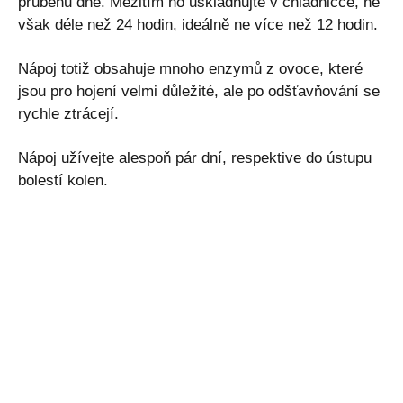
průběhu dne. Mezitím ho uskladňujte v chladničce, ne
však déle než 24 hodin, ideálně ne více než 12 hodin.
Nápoj totiž obsahuje mnoho enzymů z ovoce, které
jsou pro hojení velmi důležité, ale po odšťavňování se
rychle ztrácejí.
Nápoj užívejte alespoň pár dní, respektive do ústupu
bolestí kolen.