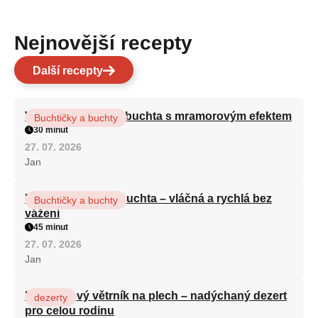
Nejnovější recepty
Další recepty
Vláčná olejová litá buchta s mramorovým efektem
Buchtičky a buchty
30 minut
27. 07. 2026
Jan
Hrnková maková buchta – vláčná a rychlá bez
Buchtičky a buchty
vážení
45 minut
27. 07. 2026
Jan
Karamelový větrník na plech – nadýchaný dezert
dezerty
pro celou rodinu