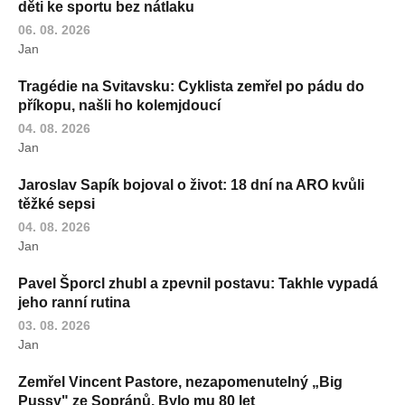
děti ke sportu bez nátlaku
06. 08. 2026
Jan
Tragédie na Svitavsku: Cyklista zemřel po pádu do
příkopu, našli ho kolemjdoucí
04. 08. 2026
Jan
Jaroslav Sapík bojoval o život: 18 dní na ARO kvůli
těžké sepsi
04. 08. 2026
Jan
Pavel Šporcl zhubl a zpevnil postavu: Takhle vypadá
jeho ranní rutina
03. 08. 2026
Jan
Zemřel Vincent Pastore, nezapomenutelný „Big
Pussy" ze Sopránů. Bylo mu 80 let