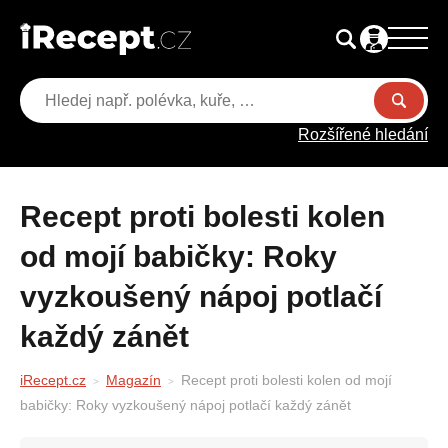
Rozšířené hledání
Recept proti bolesti kolen
od mojí babičky: Roky
vyzkoušený nápoj potlačí
každý zánět
iRecept.cz
Magazín
Recept proti bolesti kolen od mojí
babičky: Roky vyzkoušený nápoj potlačí každý zánět