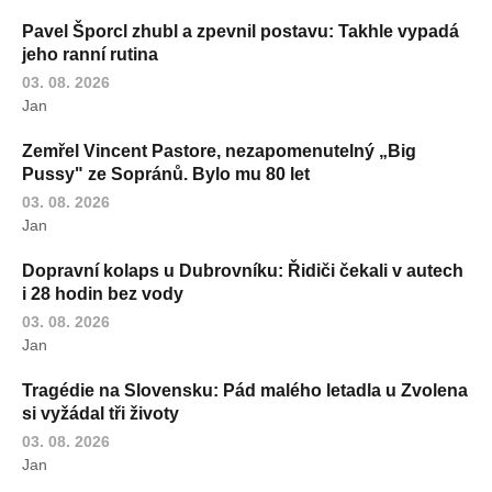
Pavel Šporcl zhubl a zpevnil postavu: Takhle vypadá
jeho ranní rutina
03. 08. 2026
Jan
Zemřel Vincent Pastore, nezapomenutelný „Big
Pussy" ze Sopránů. Bylo mu 80 let
03. 08. 2026
Jan
Dopravní kolaps u Dubrovníku: Řidiči čekali v autech
i 28 hodin bez vody
03. 08. 2026
Jan
Tragédie na Slovensku: Pád malého letadla u Zvolena
si vyžádal tři životy
03. 08. 2026
Jan