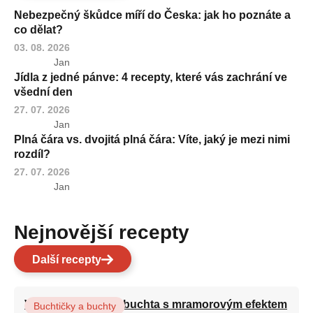
Nebezpečný škůdce míří do Česka: jak ho poznáte a
co dělat?
03. 08. 2026
Jan
Jídla z jedné pánve: 4 recepty, které vás zachrání ve
všední den
27. 07. 2026
Jan
Plná čára vs. dvojitá plná čára: Víte, jaký je mezi nimi
rozdíl?
27. 07. 2026
Jan
Nejnovější recepty
Další recepty
Vláčná olejová litá buchta s mramorovým efektem
Buchtičky a buchty