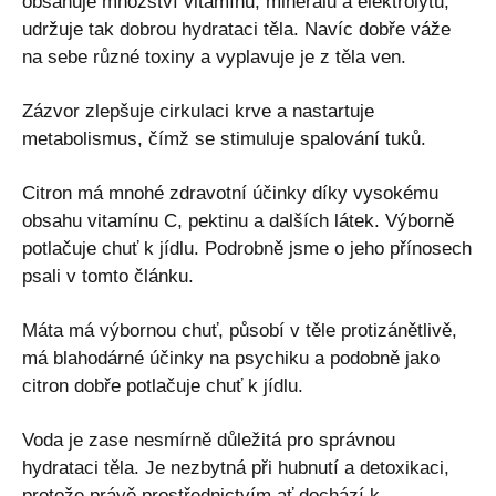
obsahuje množství vitamínů, minerálů a elektrolytů,
udržuje tak dobrou hydrataci těla. Navíc dobře váže
na sebe různé toxiny a vyplavuje je z těla ven.
Zázvor zlepšuje cirkulaci krve a nastartuje
metabolismus, čímž se stimuluje spalování tuků.
Citron má mnohé zdravotní účinky díky vysokému
obsahu vitamínu C, pektinu a dalších látek. Výborně
potlačuje chuť k jídlu. Podrobně jsme o jeho přínosech
psali v tomto článku.
Máta má výbornou chuť, působí v těle protizánětlivě,
má blahodárné účinky na psychiku a podobně jako
citron dobře potlačuje chuť k jídlu.
Voda je zase nesmírně důležitá pro správnou
hydrataci těla. Je nezbytná při hubnutí a detoxikaci,
protože právě prostřednictvím ať dochází k