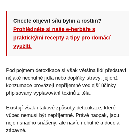
Chcete objevit sílu bylin a rostlin?
Prohlédněte si naše e-herbáře s
praktickými recepty a tipy pro domácí
využití.
Pod pojmem detoxikace si však většina lidí představí
nějaké nechutné jídla nebo doplňky stravy, jejichž
konzumace provázejí nepříjemné vedlejší účinky
připisovány vyplavování toxinů z těla.
Existují však i takové způsoby detoxikace, které
vůbec nemusí být nepříjemné. Právě naopak, jsou
nejen snadno snášeny, ale navíc i chutné a docela
zábavné.