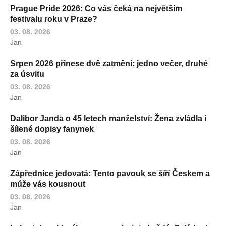
Prague Pride 2026: Co vás čeká na největším
festivalu roku v Praze?
03. 08. 2026
Jan
Srpen 2026 přinese dvě zatmění: jedno večer, druhé
za úsvitu
03. 08. 2026
Jan
Dalibor Janda o 45 letech manželství: Žena zvládla i
šílené dopisy fanynek
03. 08. 2026
Jan
Zápřednice jedovatá: Tento pavouk se šíří Českem a
může vás kousnout
03. 08. 2026
Jan