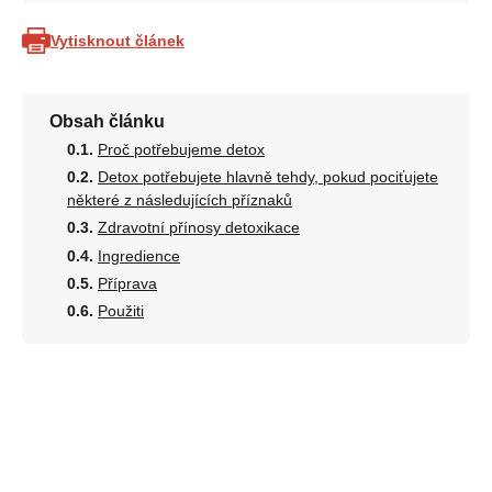
Vytisknout článek
Obsah článku
Proč potřebujeme detox
Detox potřebujete hlavně tehdy, pokud pociťujete
některé z následujících příznaků
Zdravotní přínosy detoxikace
Ingredience
Příprava
Použiti