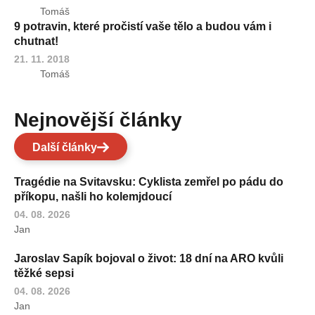
Tomáš
9 potravin, které pročistí vaše tělo a budou vám i
chutnat!
21. 11. 2018
Tomáš
Nejnovější články
Další články
Tragédie na Svitavsku: Cyklista zemřel po pádu do
příkopu, našli ho kolemjdoucí
04. 08. 2026
Jan
Jaroslav Sapík bojoval o život: 18 dní na ARO kvůli
těžké sepsi
04. 08. 2026
Jan