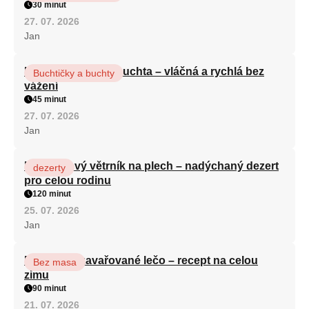
30 minut
27. 07. 2026
Jan
Hrnková maková buchta – vláčná a rychlá bez
Buchtičky a buchty
vážení
45 minut
27. 07. 2026
Jan
Karamelový větrník na plech – nadýchaný dezert
dezerty
pro celou rodinu
120 minut
25. 07. 2026
Jan
Babiččino zavařované lečo – recept na celou
Bez masa
zimu
90 minut
21. 07. 2026