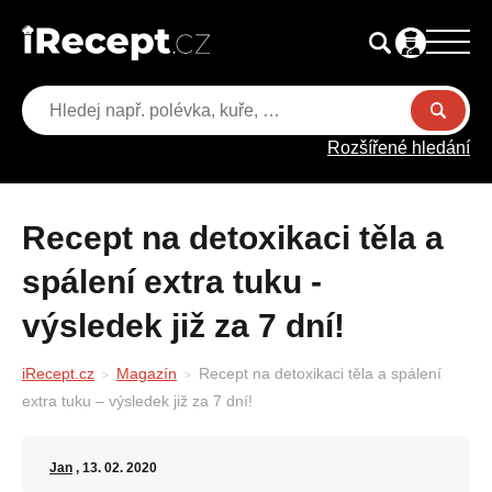
Rozšířené hledání
Recept na detoxikaci těla a
spálení extra tuku -
výsledek již za 7 dní!
iRecept.cz
Magazín
Recept na detoxikaci těla a spálení
extra tuku – výsledek již za 7 dní!
Jan
, 13. 02. 2020