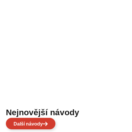
Nejnovější návody
Další návody