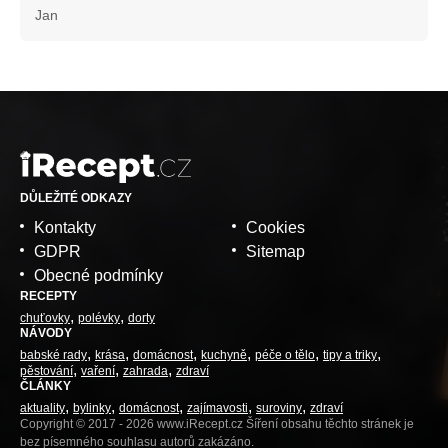
Jan
DŮLEŽITÉ ODKAZY
Kontakty
Cookies
GDPR
Sitemap
Obecné podmínky
RECEPTY
chuťovky
polévky
dorty
NÁVODY
babské rady
krása
domácnost
kuchyně
péče o tělo
tipy a triky
pěstování
vaření
zahrada
zdraví
ČLÁNKY
aktuality
bylinky
domácnost
zajímavosti
suroviny
zdraví
Copyright © 2017 - 2026 www.iRecept.cz Šíření obsahu těchto stránek je
bez písemného souhlasu autorů zakázáno.