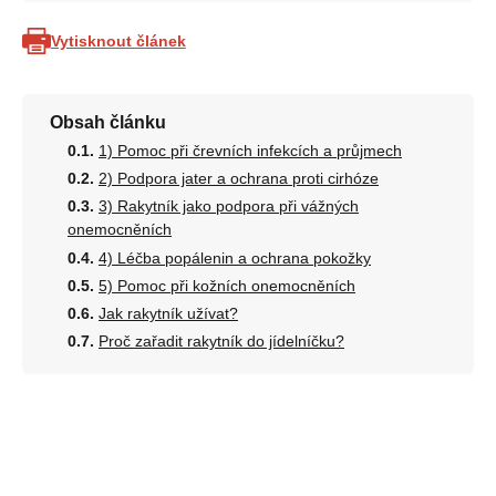
Vytisknout článek
Obsah článku
1) Pomoc při črevních infekcích a průjmech
2) Podpora jater a ochrana proti cirhóze
3) Rakytník jako podpora při vážných
onemocněních
4) Léčba popálenin a ochrana pokožky
5) Pomoc při kožních onemocněních
Jak rakytník užívat?
Proč zařadit rakytník do jídelníčku?