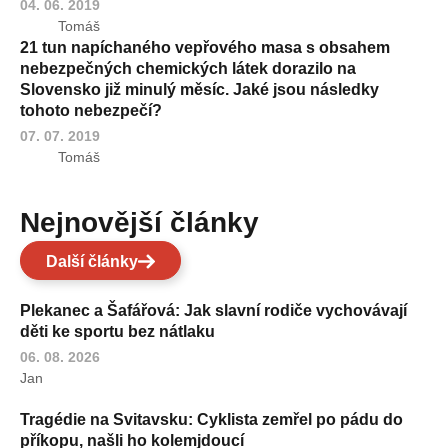
04. 06. 2019
Tomáš
21 tun napíchaného vepřového masa s obsahem
nebezpečných chemických látek dorazilo na
Slovensko již minulý měsíc. Jaké jsou následky
tohoto nebezpečí?
07. 07. 2019
Tomáš
Nejnovější články
Další články
Plekanec a Šafářová: Jak slavní rodiče vychovávají
děti ke sportu bez nátlaku
06. 08. 2026
Jan
Tragédie na Svitavsku: Cyklista zemřel po pádu do
příkopu, našli ho kolemjdoucí