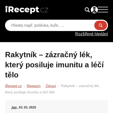
Rozšířené hledání
Rakytník – zázračný lék,
který posiluje imunitu a léčí
tělo
iRecept.cz
Magazín
Zdraví
Rakytník – zázračný lék,
který posiluje imunitu a léčí tělo
Jan
, 03. 03. 2025