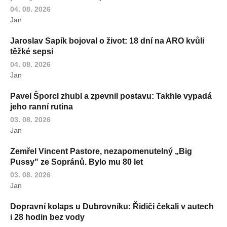
04. 08. 2026
Jan
Jaroslav Sapík bojoval o život: 18 dní na ARO kvůli
těžké sepsi
04. 08. 2026
Jan
Pavel Šporcl zhubl a zpevnil postavu: Takhle vypadá
jeho ranní rutina
03. 08. 2026
Jan
Zemřel Vincent Pastore, nezapomenutelný „Big
Pussy" ze Sopránů. Bylo mu 80 let
03. 08. 2026
Jan
Dopravní kolaps u Dubrovníku: Řidiči čekali v autech
i 28 hodin bez vody