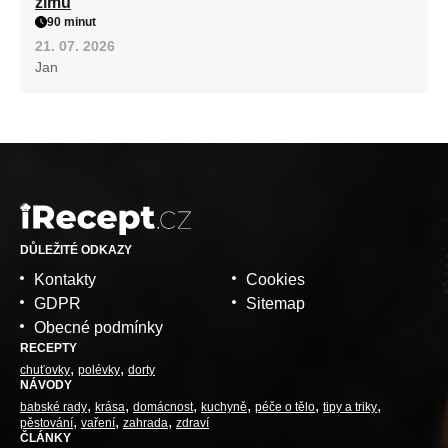
zimu
90 minut
21. 07. 2026
Jan
DŮLEŽITÉ ODKAZY
Kontakty
Cookies
GDPR
Sitemap
Obecné podmínky
RECEPTY
chuťovky
polévky
dorty
NÁVODY
babské rady
krása
domácnost
kuchyně
péče o tělo
tipy a triky
pěstování
vaření
zahrada
zdraví
ČLÁNKY