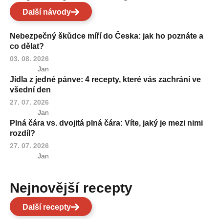
Další návody
Nebezpečný škůdce míří do Česka: jak ho poznáte a
co dělat?
03. 08. 2026
Jan
Jídla z jedné pánve: 4 recepty, které vás zachrání ve
všední den
27. 07. 2026
Jan
Plná čára vs. dvojitá plná čára: Víte, jaký je mezi nimi
rozdíl?
27. 07. 2026
Jan
Nejnovější recepty
Další recepty