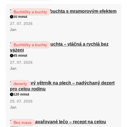
Vláčná olejová litá buchta s mramorovým efektem
Buchtičky a buchty
30 minut
27. 07. 2026
Jan
Hrnková maková buchta – vláčná a rychlá bez
Buchtičky a buchty
vážení
45 minut
27. 07. 2026
Jan
Karamelový větrník na plech – nadýchaný dezert
dezerty
pro celou rodinu
120 minut
25. 07. 2026
Jan
Babiččino zavařované lečo – recept na celou
Bez masa