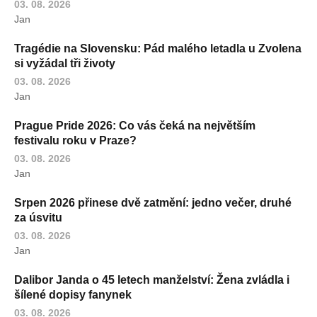
03. 08. 2026
Jan
Tragédie na Slovensku: Pád malého letadla u Zvolena
si vyžádal tři životy
03. 08. 2026
Jan
Prague Pride 2026: Co vás čeká na největším
festivalu roku v Praze?
03. 08. 2026
Jan
Srpen 2026 přinese dvě zatmění: jedno večer, druhé
za úsvitu
03. 08. 2026
Jan
Dalibor Janda o 45 letech manželství: Žena zvládla i
šílené dopisy fanynek
03. 08. 2026