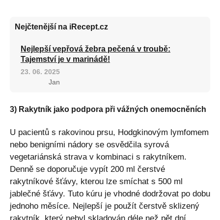
Nejčtenější na iRecept.cz
Nejlepší vepřová žebra pečená v troubě:
Tajemství je v marinádě!
23. 06. 2025
Jan
3) Rakytník jako podpora při vážných onemocněních
U pacientů s rakovinou prsu, Hodgkinovým lymfomem
nebo benigními nádory se osvědčila syrová
vegetariánská strava v kombinaci s rakytníkem.
Denně se doporučuje vypít 200 ml čerstvé
rakytníkové šťávy, kterou lze smíchat s 500 ml
jablečné šťávy. Tuto kúru je vhodné dodržovat po dobu
jednoho měsíce. Nejlepší je použít čerstvě sklizený
rakytník, který nebyl skladován déle než pět dní.