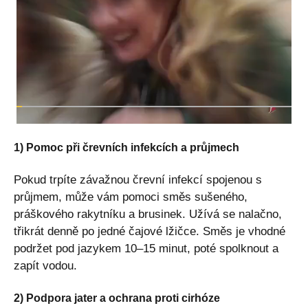
1) Pomoc při črevních infekcích a průjmech
Pokud trpíte závažnou črevní infekcí spojenou s
průjmem, může vám pomoci směs sušeného,
práškového rakytníku a brusinek. Užívá se nalačno,
třikrát denně po jedné čajové lžičce. Směs je vhodné
podržet pod jazykem 10–15 minut, poté spolknout a
zapít vodou.
2) Podpora jater a ochrana proti cirhóze