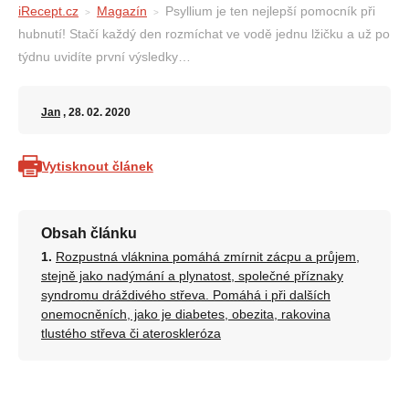
iRecept.cz
Magazín
Psyllium je ten nejlepší pomocník při
hubnutí! Stačí každý den rozmíchat ve vodě jednu lžičku a už po
týdnu uvidíte první výsledky…
Jan
, 28. 02. 2020
Vytisknout článek
Obsah článku
Rozpustná vláknina pomáhá zmírnit zácpu a průjem,
stejně jako nadýmání a plynatost, společné příznaky
syndromu dráždivého střeva. Pomáhá i při dalších
onemocněních, jako je diabetes, obezita, rakovina
tlustého střeva či ateroskleróza