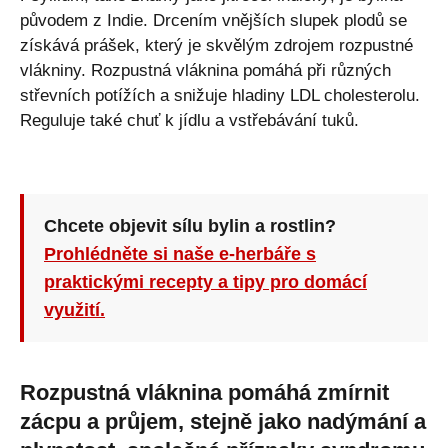
původem z Indie. Drcením vnějších slupek plodů se
získává prášek, který je skvělým zdrojem rozpustné
vlákniny. Rozpustná vláknina pomáhá při různých
střevních potížích a snižuje hladiny LDL cholesterolu.
Reguluje také chuť k jídlu a vstřebávání tuků.
Chcete objevit sílu bylin a rostlin?
Prohlédněte si naše e-herbáře s
praktickými recepty a tipy pro domácí
využití.
Rozpustná vláknina pomáhá zmírnit
zácpu a průjem, stejně jako nadýmání a