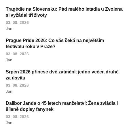
Tragédie na Slovensku: Pád malého letadla u Zvolena
si vyžádal tři životy
03. 08. 2026
Jan
Prague Pride 2026: Co vás čeká na největším
festivalu roku v Praze?
03. 08. 2026
Jan
Srpen 2026 přinese dvě zatmění: jedno večer, druhé
za úsvitu
03. 08. 2026
Jan
Dalibor Janda o 45 letech manželství: Žena zvládla i
šílené dopisy fanynek
03. 08. 2026
Jan