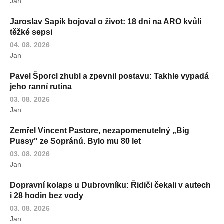
Jan
Jaroslav Sapík bojoval o život: 18 dní na ARO kvůli
těžké sepsi
04. 08. 2026
Jan
Pavel Šporcl zhubl a zpevnil postavu: Takhle vypadá
jeho ranní rutina
03. 08. 2026
Jan
Zemřel Vincent Pastore, nezapomenutelný „Big
Pussy" ze Sopránů. Bylo mu 80 let
03. 08. 2026
Jan
Dopravní kolaps u Dubrovníku: Řidiči čekali v autech
i 28 hodin bez vody
03. 08. 2026
Jan