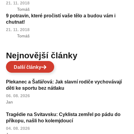
21. 11. 2018
Tomáš
9 potravin, které pročistí vaše tělo a budou vám i
chutnat!
21. 11. 2018
Tomáš
Nejnovější články
Další články
Plekanec a Šafářová: Jak slavní rodiče vychovávají
děti ke sportu bez nátlaku
06. 08. 2026
Jan
Tragédie na Svitavsku: Cyklista zemřel po pádu do
příkopu, našli ho kolemjdoucí
04. 08. 2026