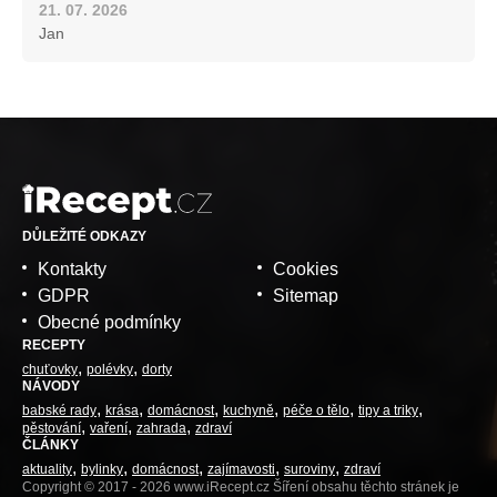
21. 07. 2026
Jan
DŮLEŽITÉ ODKAZY
Kontakty
Cookies
GDPR
Sitemap
Obecné podmínky
RECEPTY
chuťovky
polévky
dorty
NÁVODY
babské rady
krása
domácnost
kuchyně
péče o tělo
tipy a triky
pěstování
vaření
zahrada
zdraví
ČLÁNKY
aktuality
bylinky
domácnost
zajímavosti
suroviny
zdraví
Copyright © 2017 - 2026 www.iRecept.cz Šíření obsahu těchto stránek je