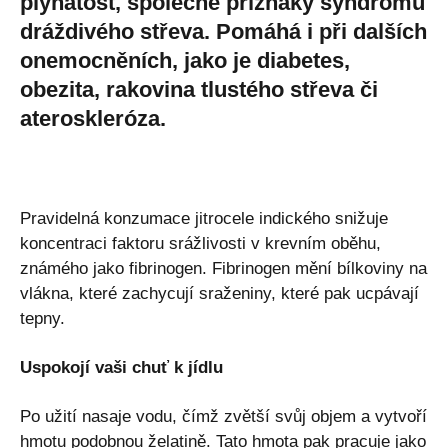
plynatost, společné příznaky syndromu
dráždivého střeva. Pomáhá i při dalších
onemocněních, jako je diabetes,
obezita, rakovina tlustého střeva či
ateroskleróza.
Pravidelná konzumace jitrocele indického snižuje
koncentraci faktoru srážlivosti v krevním oběhu,
známého jako fibrinogen. Fibrinogen mění bílkoviny na
vlákna, které zachycují sraženiny, které pak ucpávají
tepny.
Uspokojí vaši chuť k jídlu
Po užití nasaje vodu, čímž zvětší svůj objem a vytvoří
hmotu podobnou želatině. Tato hmota pak pracuje jako