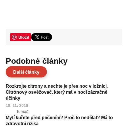
Uložit
Podobné články
Další články
Rozkrojte citrony a nechte je přes noc v ložnici.
Citrónový osvěžovač, který má v noci zázračné
účinky
19. 11. 2018
Tomáš
Mytí kuřete před pečením? Proč to nedělat? Má to
zdravotní rizika