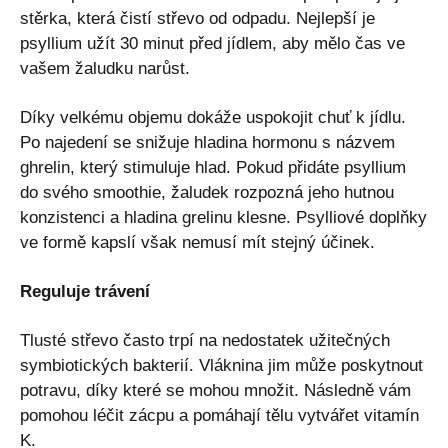
stěrka, která čistí střevo od odpadu. Nejlepší je
psyllium užít 30 minut před jídlem, aby mělo čas ve
vašem žaludku narůst.
Díky velkému objemu dokáže uspokojit chuť k jídlu.
Po najedení se snižuje hladina hormonu s názvem
ghrelin, který stimuluje hlad. Pokud přidáte psyllium
do svého smoothie, žaludek rozpozná jeho hutnou
konzistenci a hladina grelinu klesne. Psylliové doplňky
ve formě kapslí však nemusí mít stejný účinek.
Reguluje trávení
Tlusté střevo často trpí na nedostatek užitečných
symbiotických bakterií. Vláknina jim může poskytnout
potravu, díky které se mohou množit. Následně vám
pomohou léčit zácpu a pomáhají tělu vytvářet vitamín
K.