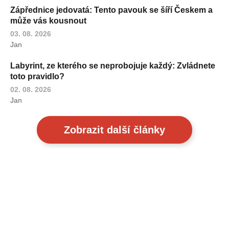
Zápřednice jedovatá: Tento pavouk se šíří Českem a
může vás kousnout
03. 08. 2026
Jan
Labyrint, ze kterého se neprobojuje každý: Zvládnete
toto pravidlo?
02. 08. 2026
Jan
Zobrazit další články