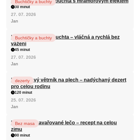
Vláčná olejová litá buchta s mramorovým efektem
Buchtičky a buchty
30 minut
27. 07. 2026
Jan
Hrnková maková buchta – vláčná a rychlá bez
Buchtičky a buchty
vážení
45 minut
27. 07. 2026
Jan
Karamelový větrník na plech – nadýchaný dezert
dezerty
pro celou rodinu
120 minut
25. 07. 2026
Jan
Babiččino zavařované lečo – recept na celou
Bez masa
zimu
90 minut