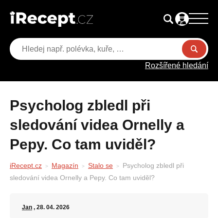
Rozšířené hledání
Psycholog zbledl při
sledování videa Ornelly a
Pepy. Co tam uviděl?
iRecept.cz
Magazín
Stalo se
Psycholog zbledl při
sledování videa Ornelly a Pepy. Co tam uviděl?
Jan
, 28. 04. 2026