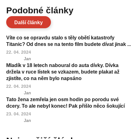
Podobné články
Další články
Víte co se opravdu stalo s těly obětí katastrofy
Titanic? Od dnes se na tento film budete dívat jinak ...
22. 04. 2024
Jan
Mladík v 18 letech naboural do auta dívky. Dívka
držela v ruce lístek se vzkazem, budete plakat až
zjistíte, co na něm bylo napsáno
22. 04. 2024
Jan
Tato žena zemřela jen osm hodin po porodu své
dcery. To ale nebyl konec! Pak přišlo něco šokující
23. 04. 2024
Jan