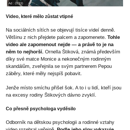
Video, které mělo zůstat vtipné
Na sociálních sítích se objevují tisíce videí denně.
Většinu z nich přejdete palcem a zapomenete.
Tohle
video ale zapomenout nejde — a právě to je na
něm to nejhorší.
Ornella Štiková, známá především
díky své matce Monice a nekonečným rodinným
skandálům, zveřejnila se svým partnerem Pepou
záběry, které měly nejspíš pobavit.
Jenže místo smíchu přišel šok. A to i u lidí, kteří jsou
na excesy rodiny Štikových dávno zvyklí.
Co přesně psychologa vyděsilo
Odborník na dětskou psychologii a rodinné vztahy
video rozebral veřejně.
Podle jeho slov vykazuje