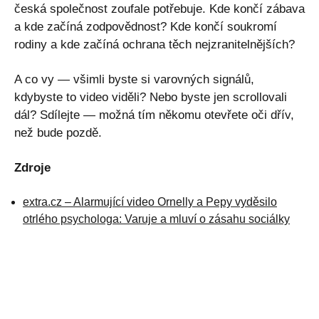
česká společnost zoufale potřebuje. Kde končí zábava
a kde začíná zodpovědnost? Kde končí soukromí
rodiny a kde začíná ochrana těch nejzranitelnějších?
A co vy — všimli byste si varovných signálů,
kdybyste to video viděli? Nebo byste jen scrollovali
dál? Sdílejte — možná tím někomu otevřete oči dřív,
než bude pozdě.
Zdroje
extra.cz – Alarmující video Ornelly a Pepy vyděsilo
otrlého psychologa: Varuje a mluví o zásahu sociálky