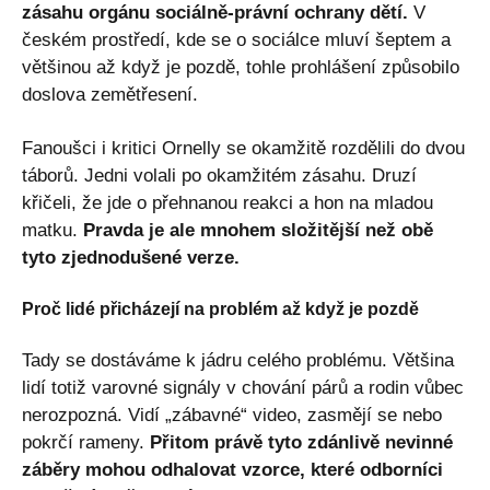
zásahu orgánu sociálně-právní ochrany dětí.
V
českém prostředí, kde se o sociálce mluví šeptem a
většinou až když je pozdě, tohle prohlášení způsobilo
doslova zemětřesení.
Fanoušci i kritici Ornelly se okamžitě rozdělili do dvou
táborů. Jedni volali po okamžitém zásahu. Druzí
křičeli, že jde o přehnanou reakci a hon na mladou
matku.
Pravda je ale mnohem složitější než obě
tyto zjednodušené verze.
Proč lidé přicházejí na problém až když je pozdě
Tady se dostáváme k jádru celého problému. Většina
lidí totiž varovné signály v chování párů a rodin vůbec
nerozpozná. Vidí „zábavné“ video, zasmějí se nebo
pokrčí rameny.
Přitom právě tyto zdánlivě nevinné
záběry mohou odhalovat vzorce, které odborníci