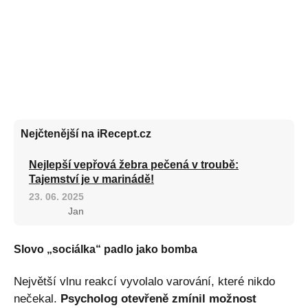
Nejčtenější na iRecept.cz
Nejlepší vepřová žebra pečená v troubě:
Tajemství je v marinádě!
23. 06. 2025
Jan
Slovo „sociálka“ padlo jako bomba
Největší vlnu reakcí vyvolalo varování, které nikdo
nečekal.
Psycholog otevřeně zmínil možnost