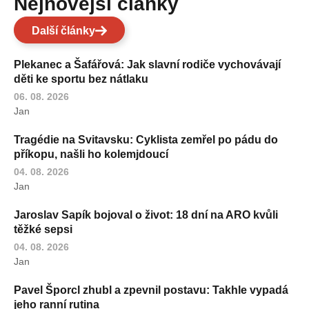
Nejnovější články
Další články
Plekanec a Šafářová: Jak slavní rodiče vychovávají
děti ke sportu bez nátlaku
06. 08. 2026
Jan
Tragédie na Svitavsku: Cyklista zemřel po pádu do
příkopu, našli ho kolemjdoucí
04. 08. 2026
Jan
Jaroslav Sapík bojoval o život: 18 dní na ARO kvůli
těžké sepsi
04. 08. 2026
Jan
Pavel Šporcl zhubl a zpevnil postavu: Takhle vypadá
jeho ranní rutina