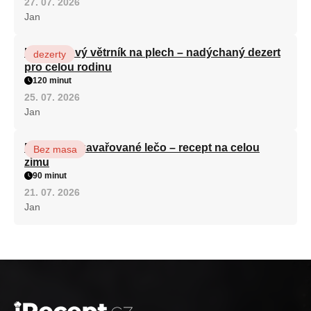
27. 07. 2026
Jan
Karamelový větrník na plech – nadýchaný dezert
dezerty
pro celou rodinu
120 minut
25. 07. 2026
Jan
Babiččino zavařované lečo – recept na celou
Bez masa
zimu
90 minut
21. 07. 2026
Jan