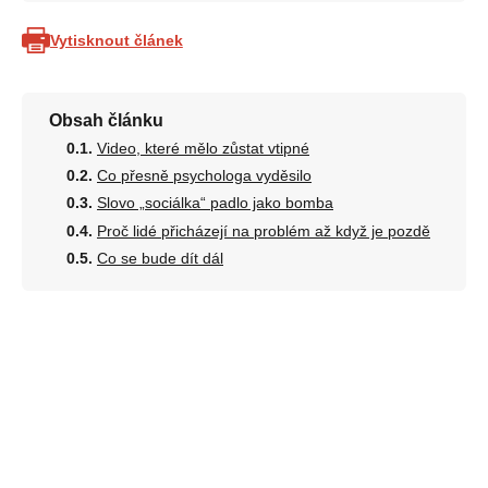
Vytisknout článek
Obsah článku
Video, které mělo zůstat vtipné
Co přesně psychologa vyděsilo
Slovo „sociálka“ padlo jako bomba
Proč lidé přicházejí na problém až když je pozdě
Co se bude dít dál