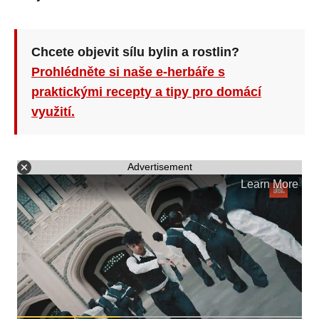
Chcete objevit sílu bylin a rostlin?
Prohlédněte si naše e-herbáře s
praktickými recepty a tipy pro domácí
využití.
Advertisement