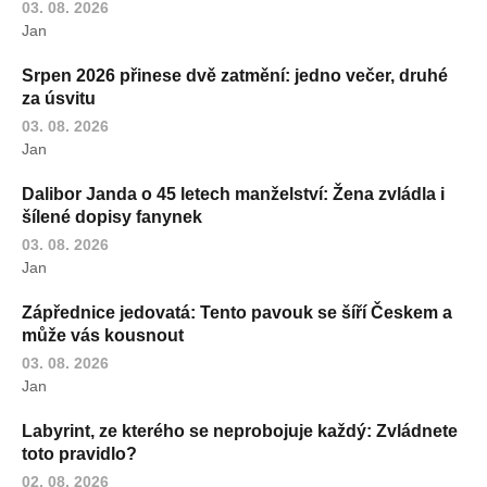
03. 08. 2026
Jan
Srpen 2026 přinese dvě zatmění: jedno večer, druhé
za úsvitu
03. 08. 2026
Jan
Dalibor Janda o 45 letech manželství: Žena zvládla i
šílené dopisy fanynek
03. 08. 2026
Jan
Zápřednice jedovatá: Tento pavouk se šíří Českem a
může vás kousnout
03. 08. 2026
Jan
Labyrint, ze kterého se neprobojuje každý: Zvládnete
toto pravidlo?
02. 08. 2026