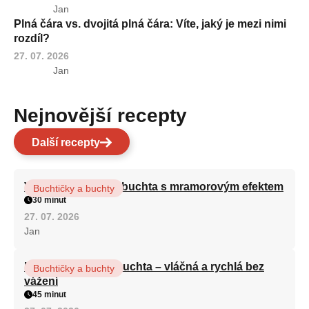
Jan
Plná čára vs. dvojitá plná čára: Víte, jaký je mezi nimi
rozdíl?
27. 07. 2026
Jan
Nejnovější recepty
Další recepty
Vláčná olejová litá buchta s mramorovým efektem
Buchtičky a buchty
30 minut
27. 07. 2026
Jan
Hrnková maková buchta – vláčná a rychlá bez
Buchtičky a buchty
vážení
45 minut