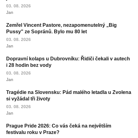
03. 08. 2026
Jan
Zemřel Vincent Pastore, nezapomenutelný „Big
Pussy" ze Sopránů. Bylo mu 80 let
03. 08. 2026
Jan
Dopravní kolaps u Dubrovníku: Řidiči čekali v autech
i 28 hodin bez vody
03. 08. 2026
Jan
Tragédie na Slovensku: Pád malého letadla u Zvolena
si vyžádal tři životy
03. 08. 2026
Jan
Prague Pride 2026: Co vás čeká na největším
festivalu roku v Praze?