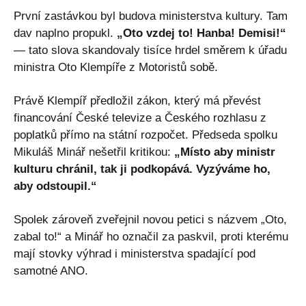
První zastávkou byl budova ministerstva kultury. Tam
dav naplno propukl.
„Oto vzdej to! Hanba! Demisi!“
— tato slova skandovaly tisíce hrdel směrem k úřadu
ministra Oto Klempíře z Motoristů sobě.
Právě Klempíř předložil zákon, který má převést
financování České televize a Českého rozhlasu z
poplatků přímo na státní rozpočet. Předseda spolku
Mikuláš Minář nešetřil kritikou:
„Místo aby ministr
kulturu chránil, tak ji podkopává. Vyzýváme ho,
aby odstoupil.“
Spolek zároveň zveřejnil novou petici s názvem „Oto,
zabal to!“ a Minář ho označil za paskvil, proti kterému
mají stovky výhrad i ministerstva spadající pod
samotné ANO.