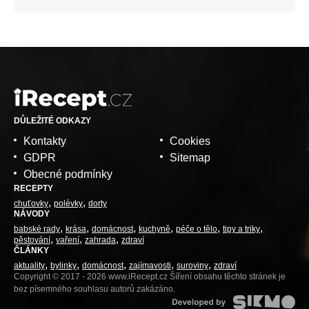
DŮLEŽITÉ ODKAZY
Kontakty
Cookies
GDPR
Sitemap
Obecné podmínky
RECEPTY
chuťovky
polévky
dorty
NÁVODY
babské rady
krása
domácnost
kuchyně
péče o tělo
tipy a triky
pěstování
vaření
zahrada
zdraví
ČLÁNKY
aktuality
bylinky
domácnost
zajímavosti
suroviny
zdraví
Copyright © 2017 - 2026 www.iRecept.cz Šíření obsahu těchto stránek je
bez písemného souhlasu autorů zakázáno.