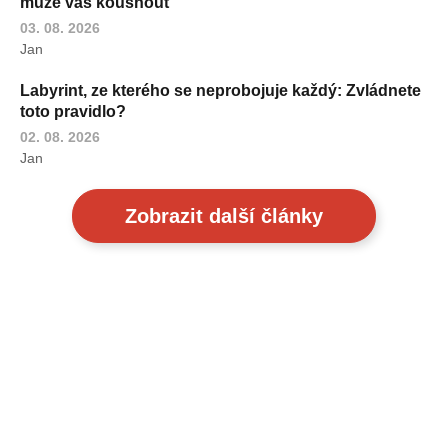
může vás kousnout
03. 08. 2026
Jan
Labyrint, ze kterého se neprobojuje každý: Zvládnete
toto pravidlo?
02. 08. 2026
Jan
Zobrazit další články