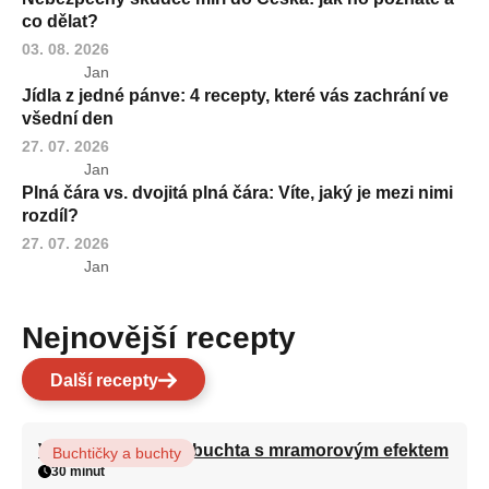
co dělat?
03. 08. 2026
Jan
Jídla z jedné pánve: 4 recepty, které vás zachrání ve
všední den
27. 07. 2026
Jan
Plná čára vs. dvojitá plná čára: Víte, jaký je mezi nimi
rozdíl?
27. 07. 2026
Jan
Nejnovější recepty
Další recepty
Vláčná olejová litá buchta s mramorovým efektem
Buchtičky a buchty
30 minut