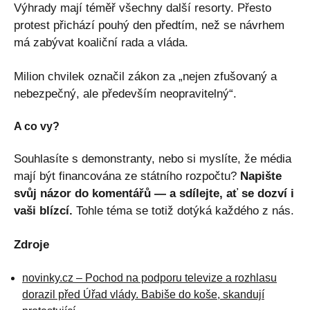
Výhrady mají téměř všechny další resorty. Přesto
protest přichází pouhý den předtím, než se návrhem
má zabývat koaliční rada a vláda.
Milion chvilek označil zákon za „nejen zfušovaný a
nebezpečný, ale především neopravitelný“.
A co vy?
Souhlasíte s demonstranty, nebo si myslíte, že média
mají být financována ze státního rozpočtu?
Napište
svůj názor do komentářů — a sdílejte, ať se dozví i
vaši blízcí.
Tohle téma se totiž dotýká každého z nás.
Zdroje
novinky.cz – Pochod na podporu televize a rozhlasu
dorazil před Úřad vlády. Babiše do koše, skandují