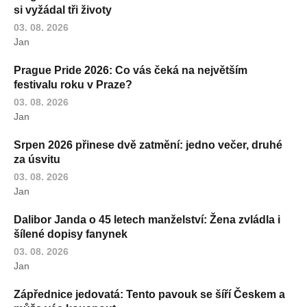
si vyžádal tři životy
03. 08. 2026
Jan
Prague Pride 2026: Co vás čeká na největším
festivalu roku v Praze?
03. 08. 2026
Jan
Srpen 2026 přinese dvě zatmění: jedno večer, druhé
za úsvitu
03. 08. 2026
Jan
Dalibor Janda o 45 letech manželství: Žena zvládla i
šílené dopisy fanynek
03. 08. 2026
Jan
Zápřednice jedovatá: Tento pavouk se šíří Českem a