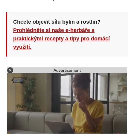
Chcete objevit sílu bylin a rostlin?
Prohlédněte si naše e-herbáře s
praktickými recepty a tipy pro domácí
využití.
Advertisement