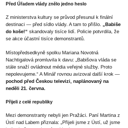
Před Úřadem vlády znělo jedno heslo
Z ministerstva kultury se průvod přesunul k finální
destinaci — před sídlo vlády. A tam to přišlo.
„Babiše
do koše!“
skandovaly tisíce lidí. Policie potvrdila, že
se akce účastní tisíce demonstrantů.
Místopředsedkyně spolku Mariana Novotná
Nachtigalová promluvila k davu: „Babišova vláda se
stále snaží ovládnout média veřejné služby. Proto
nepolevujeme.“ A Minář rovnou avizoval další krok —
pochod před Českou televizi, naplánovaný na
neděli 21. června.
Přijeli z celé republiky
Mezi demonstranty nebyli jen Pražáci. Paní Martina z
Ústí nad Labem přiznala: „Přijeli jsme z Ústí, už jsme