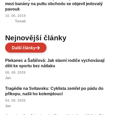
mezi banány na pultu obchodu se objevil jedovatý
pavouk
10. 06. 2019
Tomáš
Nejnovější články
Další články
Plekanec a Šafářová: Jak slavní rodiče vychovávají
děti ke sportu bez nátlaku
06. 08. 2026
Jan
Tragédie na Svitavsku: Cyklista zemřel po pádu do
příkopu, našli ho kolemjdoucí
04. 08. 2026
Jan