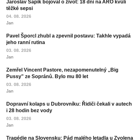
Jaroslav Sapík bojoval o život: 18 dní na ARO kvůli
těžké sepsi
04. 08. 2026
Jan
Pavel Šporcl zhubl a zpevnil postavu: Takhle vypadá
jeho ranní rutina
03. 08. 2026
Jan
Zemřel Vincent Pastore, nezapomenutelný „Big
Pussy" ze Sopránů. Bylo mu 80 let
03. 08. 2026
Jan
Dopravní kolaps u Dubrovníku: Řidiči čekali v autech
i 28 hodin bez vody
03. 08. 2026
Jan
Tragédie na Slovensku: Pád malého letadla u Zvolena