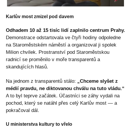
Karlův most zmizel pod davem
Odhadem 10 až 15 tisíc lidí zaplnilo centrum Prahy.
Demonstrace odstartovala ve čtyři hodiny odpoledne
na Staroměstském náměstí a organizoval ji spolek
Milion chvilek. Prostranství pod Staroměstskou
radnicí se proměnilo v moře transparentů a
skandujících hlasů.
Na jednom z transparentů stálo:
„Chceme slyšet z
médií pravdu, ne diktovanou chválu na tuto vládu.“
A to byl teprve začátek. Účastníci se záhy vydali na
pochod, který se natáhl přes celý Karlův most — a
pokračoval dál.
U ministerstva kultury to vřelo