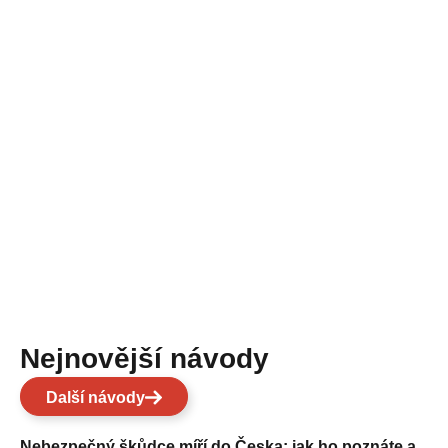
Nejnovější návody
Další návody
Nebezpečný škůdce míří do Česka: jak ho poznáte a