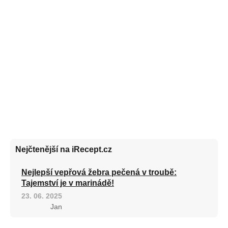
Nejčtenější na iRecept.cz
Nejlepší vepřová žebra pečená v troubě:
Tajemství je v marinádě!
23. 06. 2025
Jan