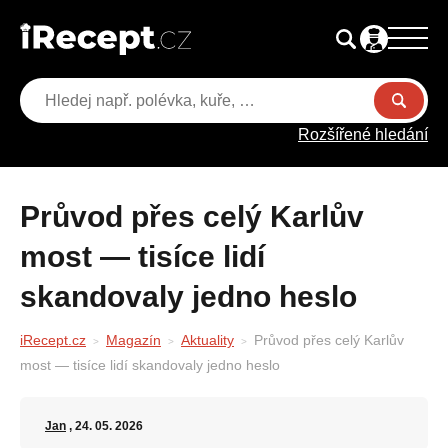
Rozšířené hledání
Průvod přes celý Karlův
most — tisíce lidí
skandovaly jedno heslo
iRecept.cz
Magazín
Aktuality
Průvod přes celý Karlův
most — tisíce lidí skandovaly jedno heslo
Jan
, 24. 05. 2026