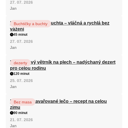
27. 07. 2026
Jan
Hrnková maková buchta – vláčná a rychlá bez
Buchtičky a buchty
vážení
45 minut
27. 07. 2026
Jan
Karamelový větrník na plech – nadýchaný dezert
dezerty
pro celou rodinu
120 minut
25. 07. 2026
Jan
Babiččino zavařované lečo – recept na celou
Bez masa
zimu
90 minut
21. 07. 2026
Jan