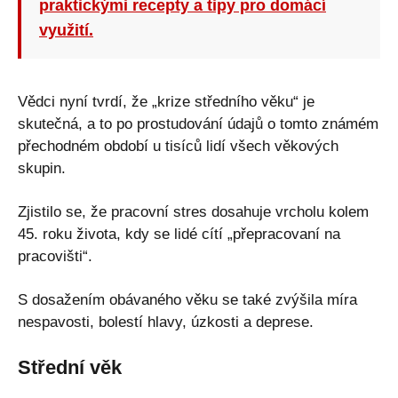
praktickými recepty a tipy pro domácí
využití.
Vědci nyní tvrdí, že „krize středního věku“ je
skutečná, a to po prostudování údajů o tomto známém
přechodném období u tisíců lidí všech věkových
skupin.
Zjistilo se, že pracovní stres dosahuje vrcholu kolem
45. roku života, kdy se lidé cítí „přepracovaní na
pracovišti“.
S dosažením obávaného věku se také zvýšila míra
nespavosti, bolestí hlavy, úzkosti a deprese.
Střední věk