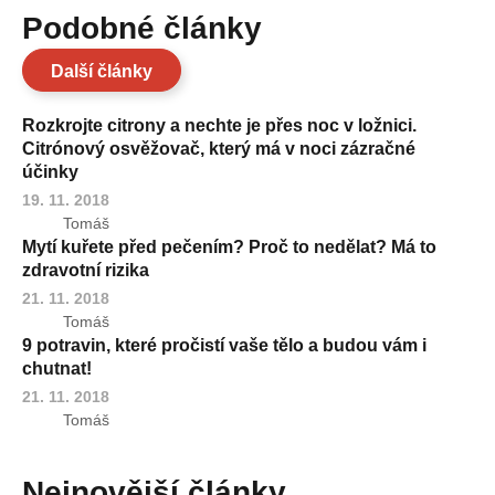
Podobné články
Další články
Rozkrojte citrony a nechte je přes noc v ložnici.
Citrónový osvěžovač, který má v noci zázračné
účinky
19. 11. 2018
Tomáš
Mytí kuřete před pečením? Proč to nedělat? Má to
zdravotní rizika
21. 11. 2018
Tomáš
9 potravin, které pročistí vaše tělo a budou vám i
chutnat!
21. 11. 2018
Tomáš
Nejnovější články