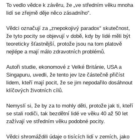
To vedlo vědce k závěru, že „ve středním věku mnoha
lidí se zřejmě děje něco zásadního“.
Vědci označují za „znepokojivý paradox“ skutečnost,
že tyto pocity se objevují v době, kdy by lidé měli být
teoreticky šťastnější, protože jsou na tom platově
nejlépe a mají málo zdravotních problémů.
Autoři studie, ekonomové z Velké Británie, USA a
Singapuru, uvedli, že tento jev lze částečně přičíst
lidem, kteří mají pocit, že se jim nepodařilo dosáhnout
klíčových životních cílů.
Nemyslí si, že by za to mohly děti, protože jak ti, kteří
se stali rodiči, tak bezdětní lidé ve věku 40 až 50 let
zažívají ve středním věku podobné pocity.
Vědci shromáždili údaje o tisících lidí v zemích, jako