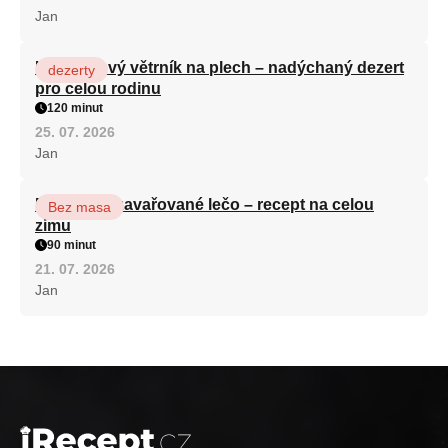
Jan
Karamelový větrník na plech – nadýchaný dezert
dezerty
pro celou rodinu
120 minut
25. 07. 2026
Jan
Babiččino zavařované lečo – recept na celou
Bez masa
zimu
90 minut
21. 07. 2026
Jan