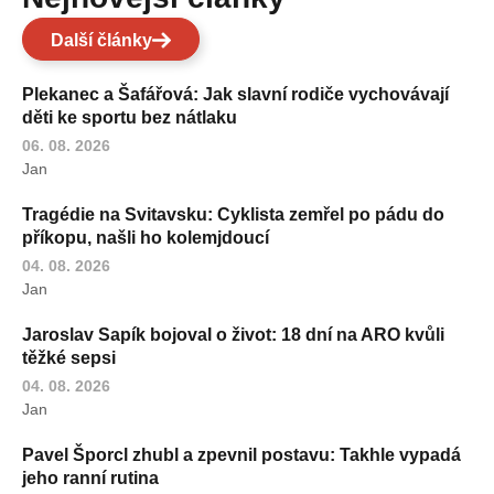
Další články
Plekanec a Šafářová: Jak slavní rodiče vychovávají
děti ke sportu bez nátlaku
06. 08. 2026
Jan
Tragédie na Svitavsku: Cyklista zemřel po pádu do
příkopu, našli ho kolemjdoucí
04. 08. 2026
Jan
Jaroslav Sapík bojoval o život: 18 dní na ARO kvůli
těžké sepsi
04. 08. 2026
Jan
Pavel Šporcl zhubl a zpevnil postavu: Takhle vypadá
jeho ranní rutina