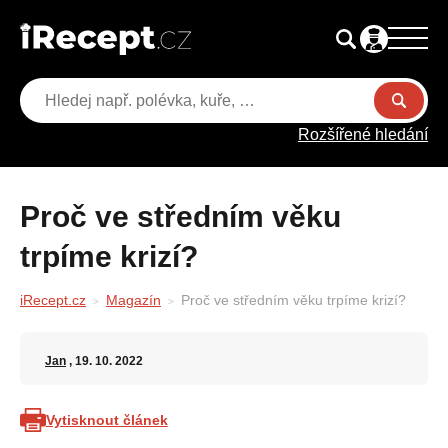
Rozšířené hledání
Proč ve středním věku
trpíme krizí?
iRecept.cz
Magazín
Proč ve středním věku trpíme krizí?
Jan
, 19. 10. 2022
Vytisknout článek