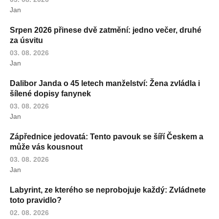
Jan
Srpen 2026 přinese dvě zatmění: jedno večer, druhé
za úsvitu
03. 08. 2026
Jan
Dalibor Janda o 45 letech manželství: Žena zvládla i
šílené dopisy fanynek
03. 08. 2026
Jan
Zápřednice jedovatá: Tento pavouk se šíří Českem a
může vás kousnout
03. 08. 2026
Jan
Labyrint, ze kterého se neprobojuje každý: Zvládnete
toto pravidlo?
02. 08. 2026