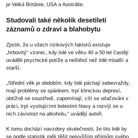
je Velká Británie, USA a Austrálie.
Studovali také několik desetiletí
záznamů o zdraví a blahobytu
Zjistili, že u všech rizikových faktorů existuje
„hrbovitý“ vzorec, kdy lidé ve věku 40 a 50 let častěji
uváděli psychické potíže a neštěstí než lidé mladší a
starší.
„Střední věk je obdobím, kdy lidé páchají sebevraždy,
mají problémy se spánkem, trpí klinickou depresí,
obtížně se soustředí, zapomínají, cítí se utlačováni v
práci, trpí vysilujícími bolestmi hlavy a rozvíjí se u
nich závislost na alkoholu,“ uvádějí autoři.
K tomu dochází navzdory skutečnosti, že tito lidé by
se podle statistik měli těšit nejvyšším příjmům svého