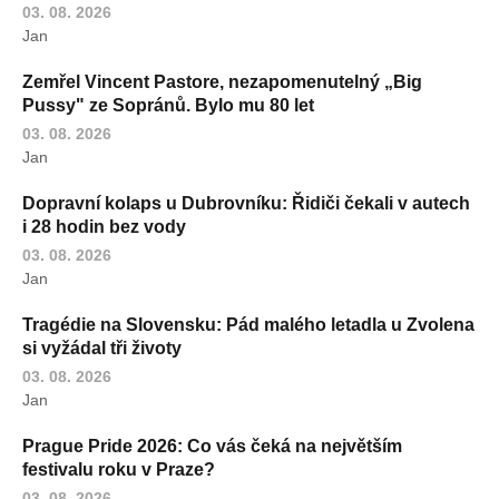
03. 08. 2026
Jan
Zemřel Vincent Pastore, nezapomenutelný „Big
Pussy" ze Sopránů. Bylo mu 80 let
03. 08. 2026
Jan
Dopravní kolaps u Dubrovníku: Řidiči čekali v autech
i 28 hodin bez vody
03. 08. 2026
Jan
Tragédie na Slovensku: Pád malého letadla u Zvolena
si vyžádal tři životy
03. 08. 2026
Jan
Prague Pride 2026: Co vás čeká na největším
festivalu roku v Praze?
03. 08. 2026