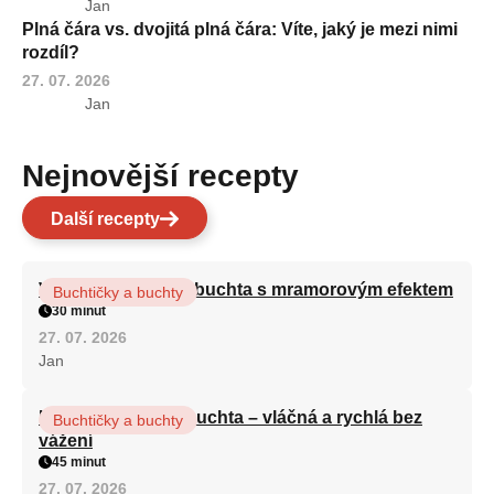
Jan
Plná čára vs. dvojitá plná čára: Víte, jaký je mezi nimi
rozdíl?
27. 07. 2026
Jan
Nejnovější recepty
Další recepty
Vláčná olejová litá buchta s mramorovým efektem
Buchtičky a buchty
30 minut
27. 07. 2026
Jan
Hrnková maková buchta – vláčná a rychlá bez
Buchtičky a buchty
vážení
45 minut
27. 07. 2026