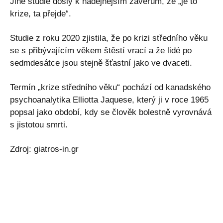
Jiné studie došly k nadějnějším závěrům, že „je to
krize, ta přejde“.
Studie z roku 2020 zjistila, že po krizi středního věku
se s přibývajícím věkem štěstí vrací a že lidé po
sedmdesátce jsou stejně šťastní jako ve dvaceti.
Termín „krize středního věku“ pochází od kanadského
psychoanalytika Elliotta Jaquese, který ji v roce 1965
popsal jako období, kdy se člověk bolestně vyrovnává
s jistotou smrti.
Zdroj: giatros-in.gr