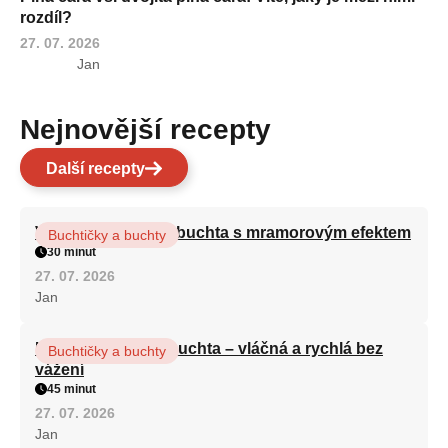
rozdíl?
27. 07. 2026
Jan
Nejnovější recepty
Další recepty
Vláčná olejová litá buchta s mramorovým efektem
Buchtičky a buchty
30 minut
27. 07. 2026
Jan
Hrnková maková buchta – vláčná a rychlá bez
Buchtičky a buchty
vážení
45 minut
27. 07. 2026
Jan