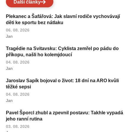
Další články
Plekanec a Šafářová: Jak slavní rodiče vychovávají
děti ke sportu bez nátlaku
06. 08. 2026
Jan
Tragédie na Svitavsku: Cyklista zemřel po pádu do
příkopu, našli ho kolemjdoucí
04. 08. 2026
Jan
Jaroslav Sapík bojoval o život: 18 dní na ARO kvůli
těžké sepsi
04. 08. 2026
Jan
Pavel Šporcl zhubl a zpevnil postavu: Takhle vypadá
jeho ranní rutina
03. 08. 2026