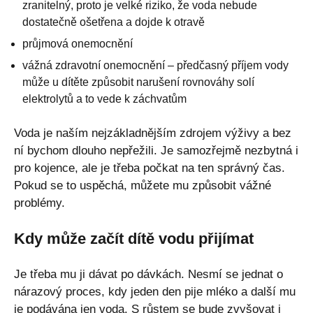
zranitelný, proto je velké riziko, že voda nebude
dostatečně ošetřena a dojde k otravě
průjmová onemocnění
vážná zdravotní onemocnění – předčasný příjem vody
může u dítěte způsobit narušení rovnováhy solí
elektrolytů a to vede k záchvatům
Voda je naším nejzákladnějším zdrojem výživy a bez
ní bychom dlouho nepřežili. Je samozřejmě nezbytná i
pro kojence, ale je třeba počkat na ten správný čas.
Pokud se to uspěchá, můžete mu způsobit vážné
problémy.
Kdy může začít dítě vodu přijímat
Je třeba mu ji dávat po dávkách. Nesmí se jednat o
nárazový proces, kdy jeden den pije mléko a další mu
je podávána jen voda. S růstem se bude zvyšovat i