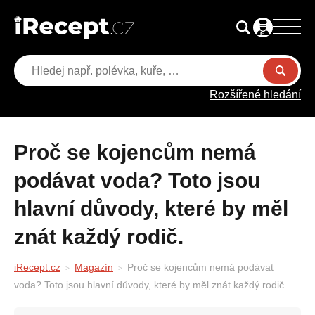
Rozšířené hledání
Proč se kojencům nemá
podávat voda? Toto jsou
hlavní důvody, které by měl
znát každý rodič.
iRecept.cz
Magazín
Proč se kojencům nemá podávat
voda? Toto jsou hlavní důvody, které by měl znát každý rodič.