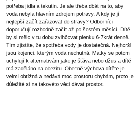
potřeba jídla a tekutin. Je ale třeba dbát na to, aby
voda nebyla hlavním zdrojem potravy. A kdy je jí
nejlepší začít zařazovat do stravy? Odborníci
doporučují rozhodně začít až po šestém měsíci. Dítě
by si mělo v tu dobu zvlhčovat plenku 6-7krát denně.
Tím zjistíte, že spotřeba vody je dostatečná. Nejhorší
jsou kojenci, kterým voda nechutná. Matky se potom
uchylují k alternativám jako je šťáva nebo džus a dítě
má zaděláno na obezitu. Obecně výchova dítěte je
velmi obtížná a nedává moc prostoru chybám, proto je
důležité si na takovéto věci dávat prostor.