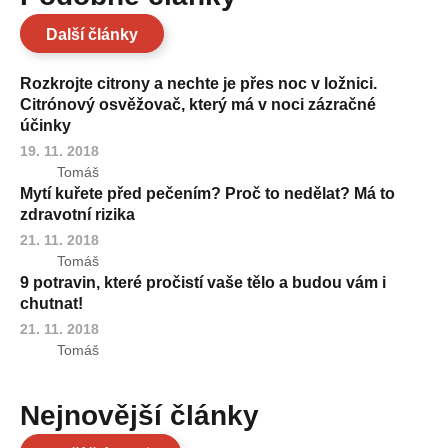
Další články
Rozkrojte citrony a nechte je přes noc v ložnici.
Citrónový osvěžovač, který má v noci zázračné
účinky
19. 11. 2018
Tomáš
Mytí kuřete před pečením? Proč to nedělat? Má to
zdravotní rizika
21. 11. 2018
Tomáš
9 potravin, které pročistí vaše tělo a budou vám i
chutnat!
21. 11. 2018
Tomáš
Nejnovější články