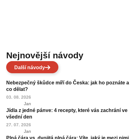
Nejnovější návody
Další návody
Nebezpečný škůdce míří do Česka: jak ho poznáte a
co dělat?
03. 08. 2026
Jan
Jídla z jedné pánve: 4 recepty, které vás zachrání ve
všední den
27. 07. 2026
Jan
Plná čára vs. dvojitá plná čára: Víte, jaký je mezi nimi