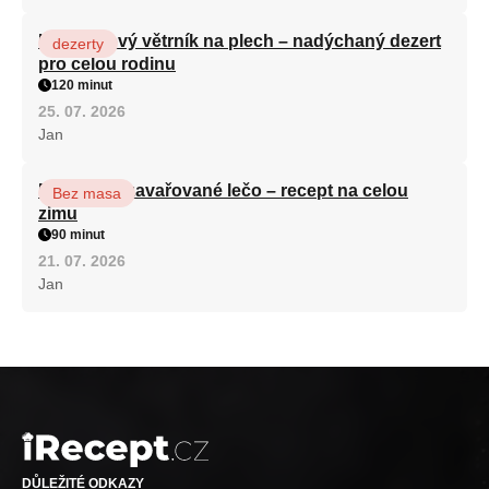
Karamelový větrník na plech – nadýchaný dezert
dezerty
pro celou rodinu
120 minut
25. 07. 2026
Jan
Babiččino zavařované lečo – recept na celou
Bez masa
zimu
90 minut
21. 07. 2026
Jan
DŮLEŽITÉ ODKAZY