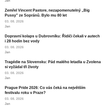
Jan
Zemřel Vincent Pastore, nezapomenutelný „Big
Pussy" ze Sopránů. Bylo mu 80 let
03. 08. 2026
Jan
Dopravní kolaps u Dubrovníku: Řidiči čekali v autech
i 28 hodin bez vody
03. 08. 2026
Jan
Tragédie na Slovensku: Pád malého letadla u Zvolena
si vyžádal tři životy
03. 08. 2026
Jan
Prague Pride 2026: Co vás čeká na největším
festivalu roku v Praze?
03. 08. 2026
Jan