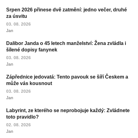
Srpen 2026 přinese dvě zatmění: jedno večer, druhé
za úsvitu
03. 08. 2026
Jan
Dalibor Janda o 45 letech manželství: Žena zvládla i
šílené dopisy fanynek
03. 08. 2026
Jan
Zápřednice jedovatá: Tento pavouk se šíří Českem a
může vás kousnout
03. 08. 2026
Jan
Labyrint, ze kterého se neprobojuje každý: Zvládnete
toto pravidlo?
02. 08. 2026
Jan