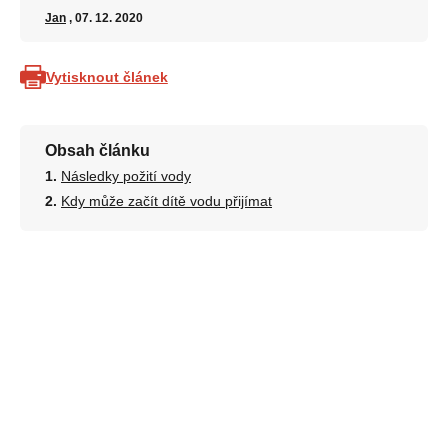
Jan
, 07. 12. 2020
Vytisknout článek
Obsah článku
Následky požití vody
Kdy může začít dítě vodu přijímat