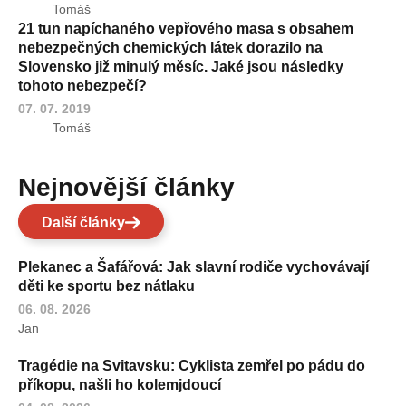
Tomáš
21 tun napíchaného vepřového masa s obsahem
nebezpečných chemických látek dorazilo na
Slovensko již minulý měsíc. Jaké jsou následky
tohoto nebezpečí?
07. 07. 2019
Tomáš
Nejnovější články
Další články
Plekanec a Šafářová: Jak slavní rodiče vychovávají
děti ke sportu bez nátlaku
06. 08. 2026
Jan
Tragédie na Svitavsku: Cyklista zemřel po pádu do
příkopu, našli ho kolemjdoucí