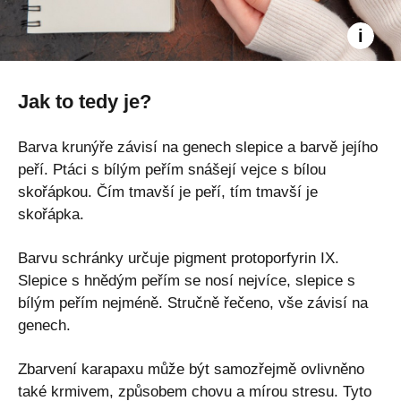
Jak to tedy je?
Barva krunýře závisí na genech slepice a barvě jejího
peří. Ptáci s bílým peřím snášejí vejce s bílou
skořápkou. Čím tmavší je peří, tím tmavší je
skořápka.
Barvu schránky určuje pigment protoporfyrin IX.
Slepice s hnědým peřím se nosí nejvíce, slepice s
bílým peřím nejméně. Stručně řečeno, vše závisí na
genech.
Zbarvení karapaxu může být samozřejmě ovlivněno
také krmivem, způsobem chovu a mírou stresu. Tyto