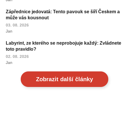
Zápřednice jedovatá: Tento pavouk se šíří Českem a
může vás kousnout
03. 08. 2026
Jan
Labyrint, ze kterého se neprobojuje každý: Zvládnete
toto pravidlo?
02. 08. 2026
Jan
Zobrazit další články