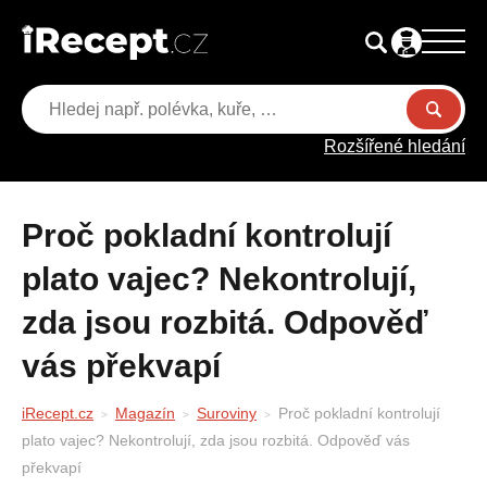
Rozšířené hledání
Proč pokladní kontrolují
plato vajec? Nekontrolují,
zda jsou rozbitá. Odpověď
vás překvapí
iRecept.cz
Magazín
Suroviny
Proč pokladní kontrolují
plato vajec? Nekontrolují, zda jsou rozbitá. Odpověď vás
překvapí