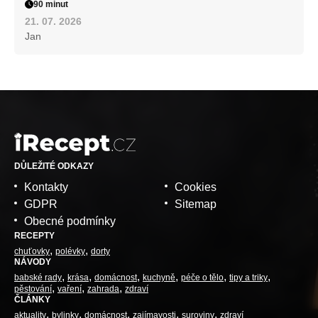
90 minut
21. 07. 2026
Jan
DŮLEŽITÉ ODKAZY
Kontakty
Cookies
GDPR
Sitemap
Obecné podmínky
RECEPTY
chuťovky
polévky
dorty
NÁVODY
babské rady
krása
domácnost
kuchyně
péče o tělo
tipy a triky
pěstování
vaření
zahrada
zdraví
ČLÁNKY
aktuality
bylinky
domácnost
zajímavosti
suroviny
zdraví