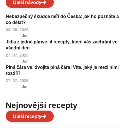
Další návody
Nebezpečný škůdce míří do Česka: jak ho poznáte a
co dělat?
03. 08. 2026
Jan
Jídla z jedné pánve: 4 recepty, které vás zachrání ve
všední den
27. 07. 2026
Jan
Plná čára vs. dvojitá plná čára: Víte, jaký je mezi nimi
rozdíl?
27. 07. 2026
Jan
Nejnovější recepty
Další recepty