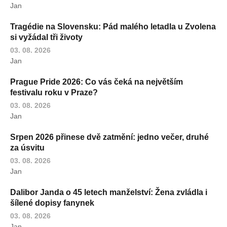
Jan
Tragédie na Slovensku: Pád malého letadla u Zvolena
si vyžádal tři životy
03. 08. 2026
Jan
Prague Pride 2026: Co vás čeká na největším
festivalu roku v Praze?
03. 08. 2026
Jan
Srpen 2026 přinese dvě zatmění: jedno večer, druhé
za úsvitu
03. 08. 2026
Jan
Dalibor Janda o 45 letech manželství: Žena zvládla i
šílené dopisy fanynek
03. 08. 2026
Jan