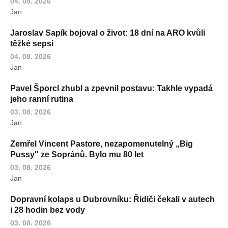
04. 08. 2026
Jan
Jaroslav Sapík bojoval o život: 18 dní na ARO kvůli
těžké sepsi
04. 08. 2026
Jan
Pavel Šporcl zhubl a zpevnil postavu: Takhle vypadá
jeho ranní rutina
03. 08. 2026
Jan
Zemřel Vincent Pastore, nezapomenutelný „Big
Pussy" ze Sopránů. Bylo mu 80 let
03. 08. 2026
Jan
Dopravní kolaps u Dubrovníku: Řidiči čekali v autech
i 28 hodin bez vody
03. 08. 2026