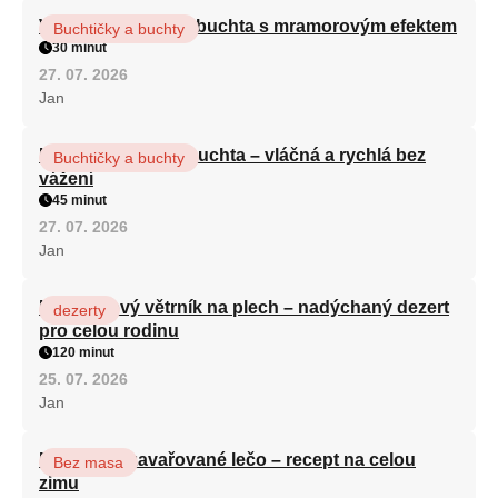
Vláčná olejová litá buchta s mramorovým efektem
Buchtičky a buchty
30 minut
27. 07. 2026
Jan
Hrnková maková buchta – vláčná a rychlá bez
Buchtičky a buchty
vážení
45 minut
27. 07. 2026
Jan
Karamelový větrník na plech – nadýchaný dezert
dezerty
pro celou rodinu
120 minut
25. 07. 2026
Jan
Babiččino zavařované lečo – recept na celou
Bez masa
zimu