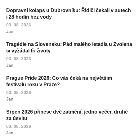
Dopravní kolaps u Dubrovníku: Řidiči čekali v autech
i 28 hodin bez vody
03. 08. 2026
Jan
Tragédie na Slovensku: Pád malého letadla u Zvolena
si vyžádal tři životy
03. 08. 2026
Jan
Prague Pride 2026: Co vás čeká na největším
festivalu roku v Praze?
03. 08. 2026
Jan
Srpen 2026 přinese dvě zatmění: jedno večer, druhé
za úsvitu
03. 08. 2026
Jan