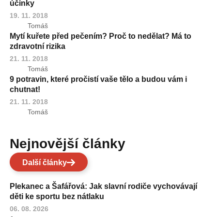
účinky
19. 11. 2018
Tomáš
Mytí kuřete před pečením? Proč to nedělat? Má to
zdravotní rizika
21. 11. 2018
Tomáš
9 potravin, které pročistí vaše tělo a budou vám i
chutnat!
21. 11. 2018
Tomáš
Nejnovější články
Další články
Plekanec a Šafářová: Jak slavní rodiče vychovávají
děti ke sportu bez nátlaku
06. 08. 2026