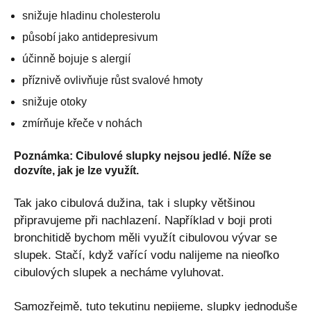
snižuje hladinu cholesterolu
působí jako antidepresivum
účinně bojuje s alergií
příznivě ovlivňuje růst svalové hmoty
snižuje otoky
zmírňuje křeče v nohách
Poznámka
: Cibulové slupky nejsou jedlé. Níže se
dozvíte, jak je lze využít.
Tak jako cibulová dužina, tak i slupky většinou
připravujeme při nachlazení. Například v boji proti
bronchitidě bychom měli využít cibulovou vývar se
slupek. Stačí, když vařící vodu nalijeme na nieoľko
cibulových slupek a necháme vyluhovat.
Samozřejmě, tuto tekutinu nepijeme, slupky jednoduše