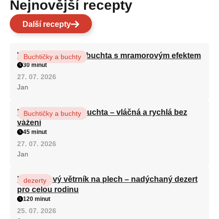
Nejnovější recepty
Další recepty
Vláčná olejová litá buchta s mramorovým efektem
Buchtičky a buchty
30 minut
27. 07. 2026
Jan
Hrnková maková buchta – vláčná a rychlá bez
Buchtičky a buchty
vážení
45 minut
27. 07. 2026
Jan
Karamelový větrník na plech – nadýchaný dezert
dezerty
pro celou rodinu
120 minut
25. 07. 2026