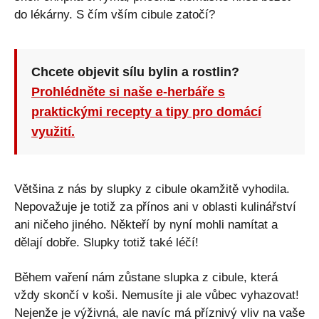
do lékárny. S čím vším cibule zatočí?
Chcete objevit sílu bylin a rostlin?
Prohlédněte si naše e-herbáře s
praktickými recepty a tipy pro domácí
využití.
Většina z nás by slupky z cibule okamžitě vyhodila.
Nepovažuje je totiž za přínos ani v oblasti kulinářství
ani ničeho jiného. Někteří by nyní mohli namítat a
dělají dobře. Slupky totiž také léčí!
Během vaření nám zůstane slupka z cibule, která
vždy skončí v koši. Nemusíte ji ale vůbec vyhazovat!
Nejenže je výživná, ale navíc má příznivý vliv na vaše