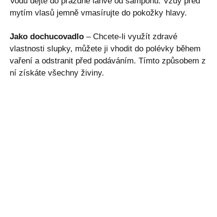
Vodu dejte do prázdné lahve od šamponu. Vždy před
mytím vlasů jemně vmasírujte do pokožky hlavy.
Jako dochucovadlo
– Chcete-li využít zdravé
vlastnosti slupky, můžete ji vhodit do polévky během
vaření a odstranit před podáváním. Tímto způsobem z
ní získáte všechny živiny.