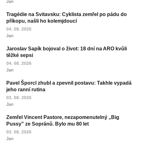
Jan
Tragédie na Svitavsku: Cyklista zemřel po pádu do
příkopu, našli ho kolemjdoucí
04. 08. 2026
Jan
Jaroslav Sapík bojoval o život: 18 dní na ARO kvůli
těžké sepsi
04. 08. 2026
Jan
Pavel Šporcl zhubl a zpevnil postavu: Takhle vypadá
jeho ranní rutina
03. 08. 2026
Jan
Zemřel Vincent Pastore, nezapomenutelný „Big
Pussy" ze Sopránů. Bylo mu 80 let
03. 08. 2026
Jan