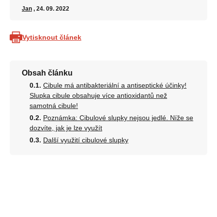
Jan
, 24. 09. 2022
Vytisknout článek
Obsah článku
Cibule má antibakteriální a antiseptické účinky!
Slupka cibule obsahuje více antioxidantů než
samotná cibule!
Poznámka: Cibulové slupky nejsou jedlé. Níže se
dozvíte, jak je lze využít
Další využití cibulové slupky