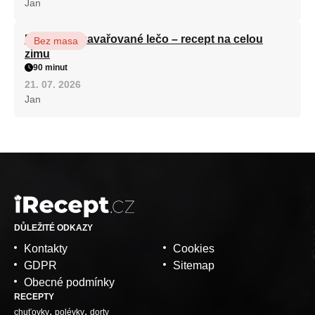
Jan
Babiččino zavařované lečo – recept na celou
Bez masa
zimu
90 minut
21. 07. 2026
Jan
DŮLEŽITÉ ODKAZY
Kontakty
Cookies
GDPR
Sitemap
Obecné podmínky
RECEPTY
chuťovky
polévky
dorty