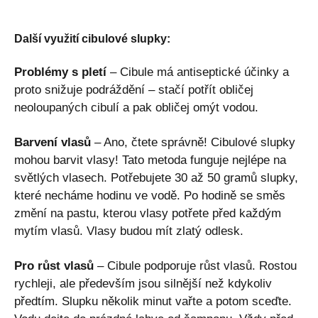
Další využití cibulové slupky:
Problémy s pletí
– Cibule má antiseptické účinky a
proto snižuje podráždění – stačí potřít obličej
neoloupaných cibulí a pak obličej omýt vodou.
Barvení vlasů
– Ano, čtete správně! Cibulové slupky
mohou barvit vlasy! Tato metoda funguje nejlépe na
světlých vlasech. Potřebujete 30 až 50 gramů slupky,
které necháme hodinu ve vodě. Po hodině se směs
změní na pastu, kterou vlasy potřete před každým
mytím vlasů. Vlasy budou mít zlatý odlesk.
Pro růst vlasů
– Cibule podporuje růst vlasů. Rostou
rychleji, ale především jsou silnější než kdykoliv
předtím. Slupku několik minut vařte a potom sceďte.