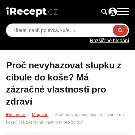
Rozšířené hledání
Proč nevyhazovat slupku z
cibule do koše? Má
zázračné vlastnosti pro
zdraví
iRecept.cz
Magazín
Proč nevyhazovat slupku z cibule do
koše? Má zázračné vlastnosti pro zdraví