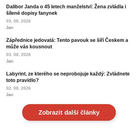
Dalibor Janda o 45 letech manželství: Žena zvládla i
šílené dopisy fanynek
03. 08. 2026
Jan
Zápřednice jedovatá: Tento pavouk se šíří Českem a
může vás kousnout
03. 08. 2026
Jan
Labyrint, ze kterého se neprobojuje každý: Zvládnete
toto pravidlo?
02. 08. 2026
Jan
Zobrazit další články