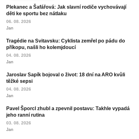
Plekanec a Šafářová: Jak slavní rodiče vychovávají
děti ke sportu bez nátlaku
06. 08. 2026
Jan
Tragédie na Svitavsku: Cyklista zemřel po pádu do
příkopu, našli ho kolemjdoucí
04. 08. 2026
Jan
Jaroslav Sapík bojoval o život: 18 dní na ARO kvůli
těžké sepsi
04. 08. 2026
Jan
Pavel Šporcl zhubl a zpevnil postavu: Takhle vypadá
jeho ranní rutina
03. 08. 2026
Jan