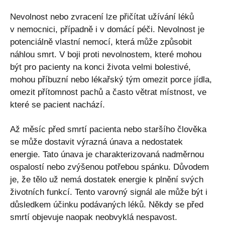
Nevolnost nebo zvracení lze přičítat užívání léků
v nemocnici, případně i v domácí péči. Nevolnost je
potenciálně vlastní nemocí, která může způsobit
náhlou smrt. V boji proti nevolnostem, které mohou
být pro pacienty na konci života velmi bolestivé,
mohou příbuzní nebo lékařský tým omezit porce jídla,
omezit přítomnost pachů a často větrat místnost, ve
které se pacient nachází.
Až měsíc před smrtí pacienta nebo staršího člověka
se může dostavit výrazná únava a nedostatek
energie. Tato únava je charakterizovaná nadměrnou
ospalostí nebo zvýšenou potřebou spánku. Důvodem
je, že tělo už nemá dostatek energie k plnění svých
životních funkcí. Tento varovný signál ale může být i
důsledkem účinku podávaných léků. Někdy se před
smrtí objevuje naopak neobvyklá nespavost.