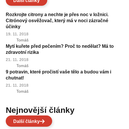
Další články
Rozkrojte citrony a nechte je přes noc v ložnici.
Citrónový osvěžovač, který má v noci zázračné
účinky
19. 11. 2018
Tomáš
Mytí kuřete před pečením? Proč to nedělat? Má to
zdravotní rizika
21. 11. 2018
Tomáš
9 potravin, které pročistí vaše tělo a budou vám i
chutnat!
21. 11. 2018
Tomáš
Nejnovější články
Další články