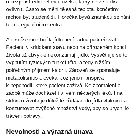
o bezprostřední reflex člověka, který nelze příliš
ovlivnit. Často se mění tělesná teplota, končetiny
mohou být studenější. Horečka bývá známkou selhání
termoregulačního centra.
Ani sníženou chuť k jídlu není radno podceňovat.
Pacienti v kritickém stavu nebo na přirozeném konci
života už obvykle nekonzumují jídlo. Vysvětluje se to
vypnutím fyzických funkcí těla, a tedy nižším
potřebným příjmem kalorií. Zároveň se zpomaluje
metabolismus člověka, což jenom přispívá
k nepohodlí, které pacient zažívá. Ke zpomalení a
zácpě může docházet i vlivem některých léků. I na
sklonku života je důležité přidávat do jídla vlákninu a
konzumovat zvýšené množství vody, aby se urychlilo
trávení potravy.
Nevolnosti a výrazná únava