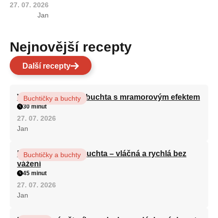
27. 07. 2026
Jan
Nejnovější recepty
Další recepty
Vláčná olejová litá buchta s mramorovým efektem
Buchtičky a buchty
30 minut
27. 07. 2026
Jan
Hrnková maková buchta – vláčná a rychlá bez
Buchtičky a buchty
vážení
45 minut
27. 07. 2026
Jan