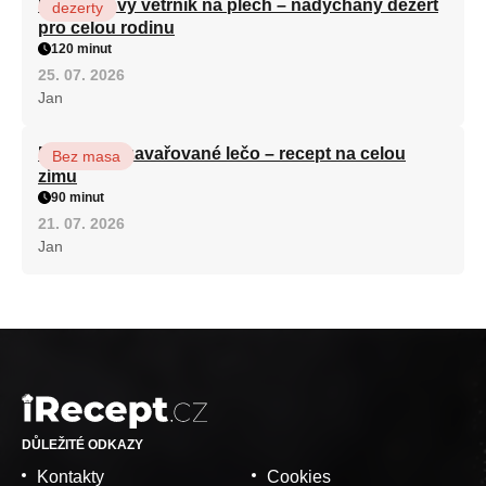
Karamelový větrník na plech – nadýchaný dezert
dezerty
pro celou rodinu
120 minut
25. 07. 2026
Jan
Babiččino zavařované lečo – recept na celou
Bez masa
zimu
90 minut
21. 07. 2026
Jan
DŮLEŽITÉ ODKAZY
Kontakty
Cookies