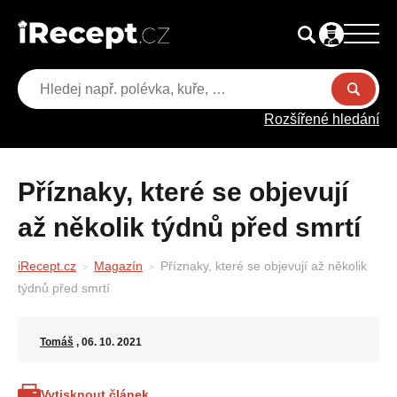
Rozšířené hledání
Příznaky, které se objevují
až několik týdnů před smrtí
iRecept.cz
Magazín
Příznaky, které se objevují až několik
týdnů před smrtí
Tomáš
, 06. 10. 2021
Vytisknout článek