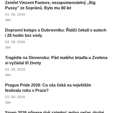
Zemřel Vincent Pastore, nezapomenutelný „Big
Pussy" ze Sopránů. Bylo mu 80 let
03. 08. 2026
Jan
Dopravní kolaps u Dubrovníku: Řidiči čekali v autech
i 28 hodin bez vody
03. 08. 2026
Jan
Tragédie na Slovensku: Pád malého letadla u Zvolena
si vyžádal tři životy
03. 08. 2026
Jan
Prague Pride 2026: Co vás čeká na největším
festivalu roku v Praze?
03. 08. 2026
Jan
Srpen 2026 přinese dvě zatmění: jedno večer, druhé