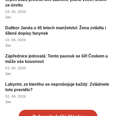
za úsvitu
03. 08. 2026
Jan
Dalibor Janda o 45 letech manželství: Žena zvládla i
šílené dopisy fanynek
03. 08. 2026
Jan
Zápřednice jedovatá: Tento pavouk se šíří Českem a
může vás kousnout
03. 08. 2026
Jan
Labyrint, ze kterého se neprobojuje každý: Zvládnete
toto pravidlo?
02. 08. 2026
Jan