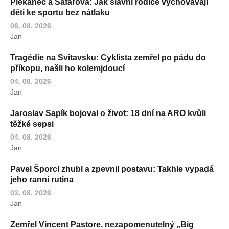
Plekanec a Šafářová: Jak slavní rodiče vychovávají
děti ke sportu bez nátlaku
06. 08. 2026
Jan
Tragédie na Svitavsku: Cyklista zemřel po pádu do
příkopu, našli ho kolemjdoucí
04. 08. 2026
Jan
Jaroslav Sapík bojoval o život: 18 dní na ARO kvůli
těžké sepsi
04. 08. 2026
Jan
Pavel Šporcl zhubl a zpevnil postavu: Takhle vypadá
jeho ranní rutina
03. 08. 2026
Jan
Zemřel Vincent Pastore, nezapomenutelný „Big