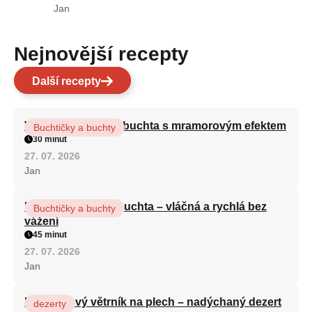
Jan
Nejnovější recepty
Další recepty
Vláčná olejová litá buchta s mramorovým efektem
Buchtičky a buchty
30 minut
27. 07. 2026
Jan
Hrnková maková buchta – vláčná a rychlá bez
Buchtičky a buchty
vážení
45 minut
27. 07. 2026
Jan
Karamelový větrník na plech – nadýchaný dezert
dezerty