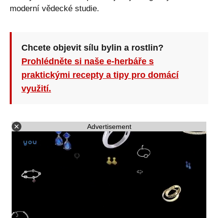
moderní vědecké studie.
Chcete objevit sílu bylin a rostlin?
Prohlédněte si naše e-herbáře s
praktickými recepty a tipy pro domácí
využití.
Advertisement