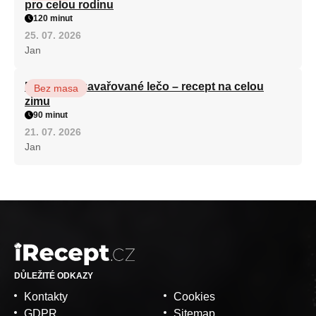
pro celou rodinu
120 minut
25. 07. 2026
Jan
Babiččino zavařované lečo – recept na celou
Bez masa
zimu
90 minut
21. 07. 2026
Jan
DŮLEŽITÉ ODKAZY
Kontakty
Cookies
GDPR
Sitemap