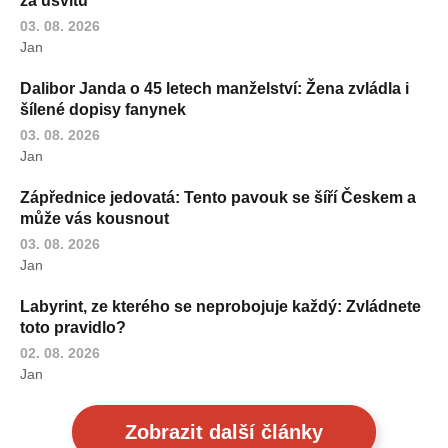
za úsvitu
03. 08. 2026
Jan
Dalibor Janda o 45 letech manželství: Žena zvládla i
šílené dopisy fanynek
03. 08. 2026
Jan
Zápřednice jedovatá: Tento pavouk se šíří Českem a
může vás kousnout
03. 08. 2026
Jan
Labyrint, ze kterého se neprobojuje každý: Zvládnete
toto pravidlo?
02. 08. 2026
Jan
Zobrazit další články