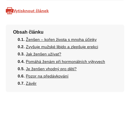
Vytisknout článek
Obsah článku
Ženšen – kořen života s mnoha účinky
Zvyšuje mužské libido a zlepšuje erekci
Jak ženšen užívat?
Pomáhá ženám při hormonálních výkyvech
Je ženšen vhodný pro děti?
Pozor na předávkování
Závěr