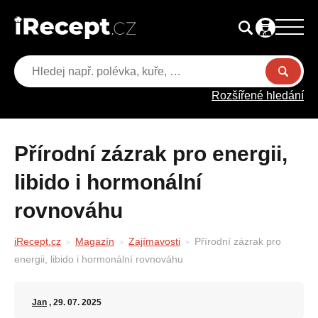
Rozšířené hledání
Přírodní zázrak pro energii,
libido i hormonální
rovnováhu
iRecept.cz
Magazín
Zajímavosti
Přírodní zázrak pro
energii, libido i hormonální rovnováhu
Jan
, 29. 07. 2025