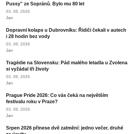
Pussy" ze Sopránů. Bylo mu 80 let
03. 08. 2026
Jan
Dopravní kolaps u Dubrovníku: Řidiči čekali v autech
i 28 hodin bez vody
03. 08. 2026
Jan
Tragédie na Slovensku: Pád malého letadla u Zvolena
si vyžádal tři životy
03. 08. 2026
Jan
Prague Pride 2026: Co vás čeká na největším
festivalu roku v Praze?
03. 08. 2026
Jan
Srpen 2026 přinese dvě zatmění: jedno večer, druhé