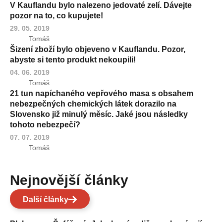
V Kauflandu bylo nalezeno jedovaté zelí. Dávejte
pozor na to, co kupujete!
29. 05. 2019
Tomáš
Šizení zboží bylo objeveno v Kauflandu. Pozor,
abyste si tento produkt nekoupili!
04. 06. 2019
Tomáš
21 tun napíchaného vepřového masa s obsahem
nebezpečných chemických látek dorazilo na
Slovensko již minulý měsíc. Jaké jsou následky
tohoto nebezpečí?
07. 07. 2019
Tomáš
Nejnovější články
Další články