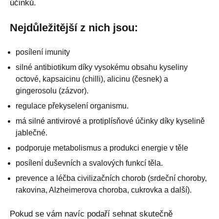
účinků.
Nejdůležitější z nich jsou:
posílení imunity
silné antibiotikum díky vysokému obsahu kyseliny
octové, kapsaicinu (chilli), alicinu (česnek) a
gingerosolu (zázvor).
regulace překyselení organismu.
má silné antivirové a protiplísňové účinky díky kyselině
jablečné.
podporuje metabolismus a produkci energie v těle
posílení duševních a svalových funkcí těla.
prevence a léčba civilizačních chorob (srdeční choroby,
rakovina, Alzheimerova choroba, cukrovka a další).
Pokud se vám navíc podaří sehnat skutečně