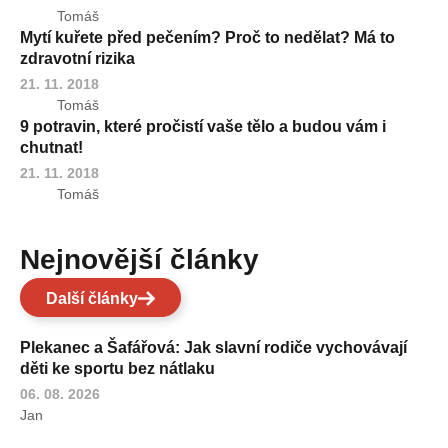
Tomáš
Mytí kuřete před pečením? Proč to nedělat? Má to
zdravotní rizika
21. 11. 2018
Tomáš
9 potravin, které pročistí vaše tělo a budou vám i
chutnat!
21. 11. 2018
Tomáš
Nejnovější články
Další články
Plekanec a Šafářová: Jak slavní rodiče vychovávají
děti ke sportu bez nátlaku
06. 08. 2026
Jan