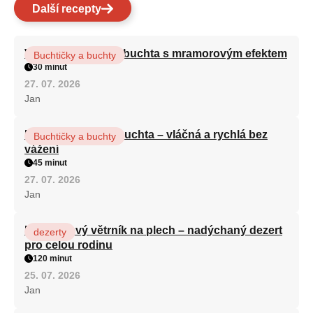
Další recepty
Vláčná olejová litá buchta s mramorovým efektem
Buchtičky a buchty
30 minut
27. 07. 2026
Jan
Hrnková maková buchta – vláčná a rychlá bez
Buchtičky a buchty
vážení
45 minut
27. 07. 2026
Jan
Karamelový větrník na plech – nadýchaný dezert
dezerty
pro celou rodinu
120 minut
25. 07. 2026
Jan