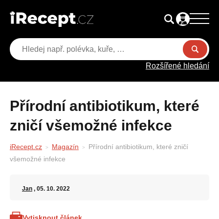
Rozšířené hledání
Přírodní antibiotikum, které
zničí všemožné infekce
iRecept.cz
Magazín
Přírodní antibiotikum, které zničí
všemožné infekce
Jan
, 05. 10. 2022
Vytisknout článek