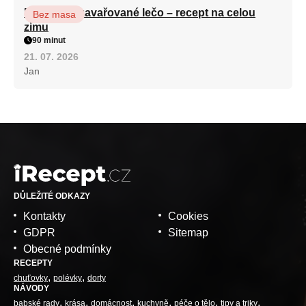
Babiččino zavařované lečo – recept na celou
Bez masa
zimu
90 minut
21. 07. 2026
Jan
DŮLEŽITÉ ODKAZY
Kontakty
Cookies
GDPR
Sitemap
Obecné podmínky
RECEPTY
chuťovky
polévky
dorty
NÁVODY
babské rady
krása
domácnost
kuchyně
péče o tělo
tipy a triky