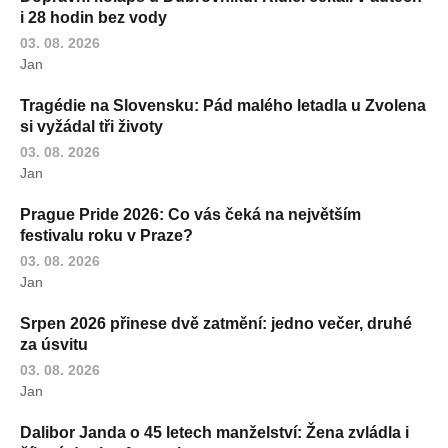
i 28 hodin bez vody
03. 08. 2026
Jan
Tragédie na Slovensku: Pád malého letadla u Zvolena
si vyžádal tři životy
03. 08. 2026
Jan
Prague Pride 2026: Co vás čeká na největším
festivalu roku v Praze?
03. 08. 2026
Jan
Srpen 2026 přinese dvě zatmění: jedno večer, druhé
za úsvitu
03. 08. 2026
Jan
Dalibor Janda o 45 letech manželství: Žena zvládla i