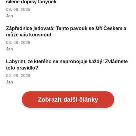
šílené dopisy fanynek
03. 08. 2026
Jan
Zápřednice jedovatá: Tento pavouk se šíří Českem a
může vás kousnout
03. 08. 2026
Jan
Labyrint, ze kterého se neprobojuje každý: Zvládnete
toto pravidlo?
02. 08. 2026
Jan
Zobrazit další články