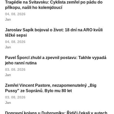
Tragédie na Svitavsku: Cyklista zemřel po pádu do
příkopu, našli ho kolemjdoucí
04. 08. 2026
Jan
Jaroslav Sapík bojoval o život: 18 dní na ARO kvůli
těžké sepsi
04. 08. 2026
Jan
Pavel Šporcl zhubl a zpevnil postavu: Takhle vypadá
jeho ranní rutina
03. 08. 2026
Jan
Zemřel Vincent Pastore, nezapomenutelný „Big
Pussy" ze Sopránů. Bylo mu 80 let
03. 08. 2026
Jan
Dopravní kolaps u Dubrovníku: Řidiči čekali v autech