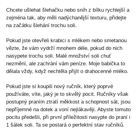
Chcete ušlehat šlehačku nebo sníh z bílku rychlejší a
zejména tak, aby měli nadýchanější texturu, přidejte
na začátku šlehání trochu soli.
Pokud jste otevřeli krabici s mlékem nebo smetanou
vězte, že vám vydrží mnohem déle, pokud do nich
nasypete trochu soli. Malé množství soli chuť
nezmění, ale zachrání vám peníze. Moje babička to
dělala vždy, když nechtěla přijít o drahocenné mléko.
Pokud jste si koupili nový ručník, který poprvé
používáte, víte, jaký je to skvělý pocit. Ručníky však
postupný praním ztratí měkkost a schopnost sát, jsou
nepříjemné na dotek a voní nejlákavěji. Abyste tomuto
pocitu předešli, při první příležitosti nasypte do praní i
1 šálek soli. Ta se postará o perfektní stav ručníků.