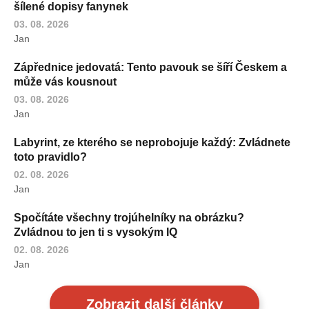
šílené dopisy fanynek
03. 08. 2026
Jan
Zápřednice jedovatá: Tento pavouk se šíří Českem a
může vás kousnout
03. 08. 2026
Jan
Labyrint, ze kterého se neprobojuje každý: Zvládnete
toto pravidlo?
02. 08. 2026
Jan
Spočítáte všechny trojúhelníky na obrázku?
Zvládnou to jen ti s vysokým IQ
02. 08. 2026
Jan
Zobrazit další články