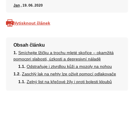
Jan
, 19. 06. 2020
Vytisknout článek
Obsah článku
Smíchejte lžičku a trochu mleté ​​skořice – okamžitá
pomocpri slabosti, úzkosti a depresivní náladě
Odstraňuje i ztvrdlou kůži a mozoly na nohou
Zaschlý lak na nehty lze oživit pomocí odlakovače
Zelný list na křečové žíly i proti bolesti kloubů