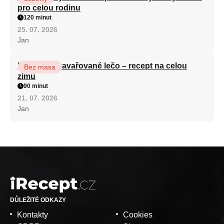
pro celou rodinu
120 minut
25. 07. 2026
Jan
Babiččino zavařované lečo – recept na celou
Bez masa
zimu
90 minut
21. 07. 2026
Jan
DŮLEŽITÉ ODKAZY
Kontakty
Cookies