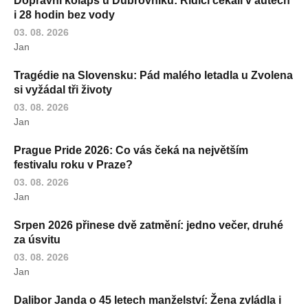
Dopravní kolaps u Dubrovníku: Řidiči čekali v autech
i 28 hodin bez vody
03. 08. 2026
Jan
Tragédie na Slovensku: Pád malého letadla u Zvolena
si vyžádal tři životy
03. 08. 2026
Jan
Prague Pride 2026: Co vás čeká na největším
festivalu roku v Praze?
03. 08. 2026
Jan
Srpen 2026 přinese dvě zatmění: jedno večer, druhé
za úsvitu
03. 08. 2026
Jan
Dalibor Janda o 45 letech manželství: Žena zvládla i