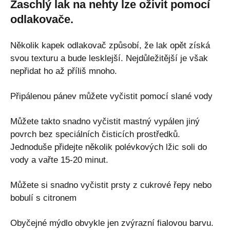
Zaschlý lak na nehty lze oživit pomocí
odlakovače.
Několik kapek odlakovač způsobí, že lak opět získá
svou texturu a bude lesklejší. Nejdůležitější je však
nepřidat ho až příliš mnoho.
Připálenou pánev můžete vyčistit pomocí slané vody
Můžete takto snadno vyčistit mastný vypálen jiný
povrch bez speciálních čisticích prostředků.
Jednoduše přidejte několik polévkových lžic soli do
vody a vařte 15-20 minut.
Můžete si snadno vyčistit prsty z cukrové řepy nebo
bobulí s citronem
Obyčejné mýdlo obvykle jen zvýrazní fialovou barvu.