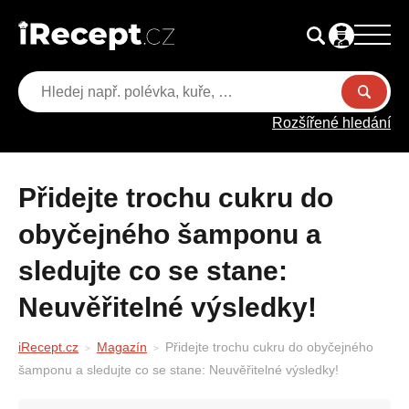
Rozšířené hledání
Přidejte trochu cukru do
obyčejného šamponu a
sledujte co se stane:
Neuvěřitelné výsledky!
iRecept.cz
Magazín
Přidejte trochu cukru do obyčejného
šamponu a sledujte co se stane: Neuvěřitelné výsledky!