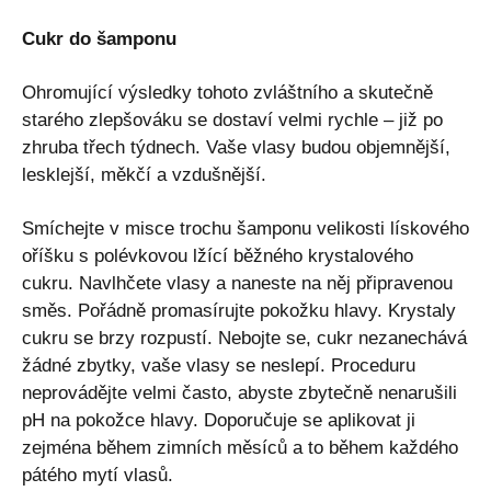
Cukr do šamponu
Ohromující výsledky tohoto zvláštního a skutečně
starého zlepšováku se dostaví velmi rychle – již po
zhruba třech týdnech. Vaše vlasy budou objemnější,
lesklejší, měkčí a vzdušnější.
Smíchejte v misce trochu šamponu velikosti lískového
oříšku s polévkovou lžící běžného krystalového
cukru. Navlhčete vlasy a naneste na něj připravenou
směs. Pořádně promasírujte pokožku hlavy. Krystaly
cukru se brzy rozpustí. Nebojte se, cukr nezanechává
žádné zbytky, vaše vlasy se neslepí. Proceduru
neprovádějte velmi často, abyste zbytečně nenarušili
pH na pokožce hlavy. Doporučuje se aplikovat ji
zejména během zimních měsíců a to během každého
pátého mytí vlasů.