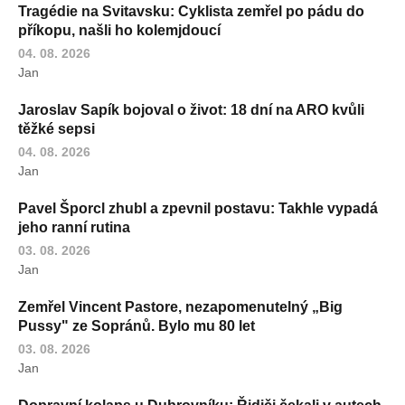
Tragédie na Svitavsku: Cyklista zemřel po pádu do
příkopu, našli ho kolemjdoucí
04. 08. 2026
Jan
Jaroslav Sapík bojoval o život: 18 dní na ARO kvůli
těžké sepsi
04. 08. 2026
Jan
Pavel Šporcl zhubl a zpevnil postavu: Takhle vypadá
jeho ranní rutina
03. 08. 2026
Jan
Zemřel Vincent Pastore, nezapomenutelný „Big
Pussy" ze Sopránů. Bylo mu 80 let
03. 08. 2026
Jan