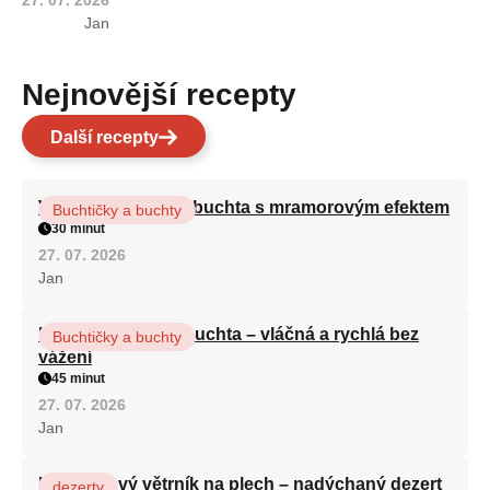
27. 07. 2026
Jan
Nejnovější recepty
Další recepty
Vláčná olejová litá buchta s mramorovým efektem
Buchtičky a buchty
30 minut
27. 07. 2026
Jan
Hrnková maková buchta – vláčná a rychlá bez
Buchtičky a buchty
vážení
45 minut
27. 07. 2026
Jan
Karamelový větrník na plech – nadýchaný dezert
dezerty