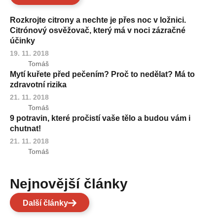
Rozkrojte citrony a nechte je přes noc v ložnici.
Citrónový osvěžovač, který má v noci zázračné
účinky
19. 11. 2018
Tomáš
Mytí kuřete před pečením? Proč to nedělat? Má to
zdravotní rizika
21. 11. 2018
Tomáš
9 potravin, které pročistí vaše tělo a budou vám i
chutnat!
21. 11. 2018
Tomáš
Nejnovější články
Další články