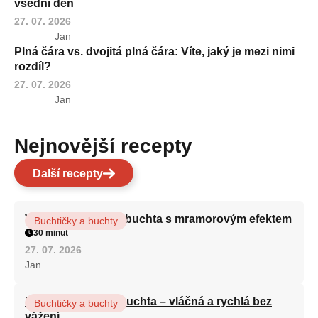
všední den
27. 07. 2026
Jan
Plná čára vs. dvojitá plná čára: Víte, jaký je mezi nimi
rozdíl?
27. 07. 2026
Jan
Nejnovější recepty
Další recepty
Vláčná olejová litá buchta s mramorovým efektem
Buchtičky a buchty
30 minut
27. 07. 2026
Jan
Hrnková maková buchta – vláčná a rychlá bez
Buchtičky a buchty
vážení