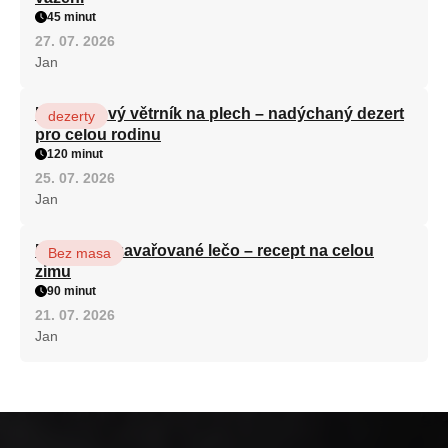
45 minut
27. 07. 2026
Jan
Karamelový větrník na plech – nadýchaný dezert
dezerty
pro celou rodinu
120 minut
25. 07. 2026
Jan
Babiččino zavařované lečo – recept na celou
Bez masa
zimu
90 minut
21. 07. 2026
Jan