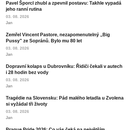
Pavel Šporcl zhubl a zpevnil postavu: Takhle vypadá
jeho ranní rutina
03. 08. 2026
Jan
Zemřel Vincent Pastore, nezapomenutelný „Big
Pussy" ze Sopránů. Bylo mu 80 let
03. 08. 2026
Jan
Dopravní kolaps u Dubrovníku: Řidiči čekali v autech
i 28 hodin bez vody
03. 08. 2026
Jan
Tragédie na Slovensku: Pád malého letadla u Zvolena
si vyžádal tři životy
03. 08. 2026
Jan
Prague Pride 2026: Co vás čeká na největším