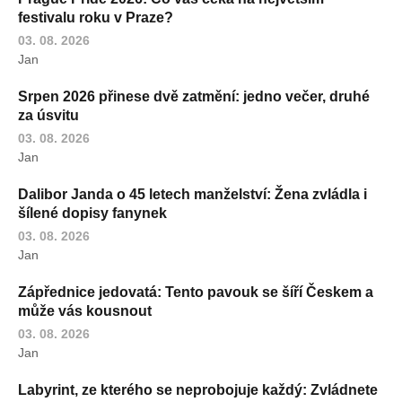
festivalu roku v Praze?
03. 08. 2026
Jan
Srpen 2026 přinese dvě zatmění: jedno večer, druhé
za úsvitu
03. 08. 2026
Jan
Dalibor Janda o 45 letech manželství: Žena zvládla i
šílené dopisy fanynek
03. 08. 2026
Jan
Zápřednice jedovatá: Tento pavouk se šíří Českem a
může vás kousnout
03. 08. 2026
Jan
Labyrint, ze kterého se neprobojuje každý: Zvládnete