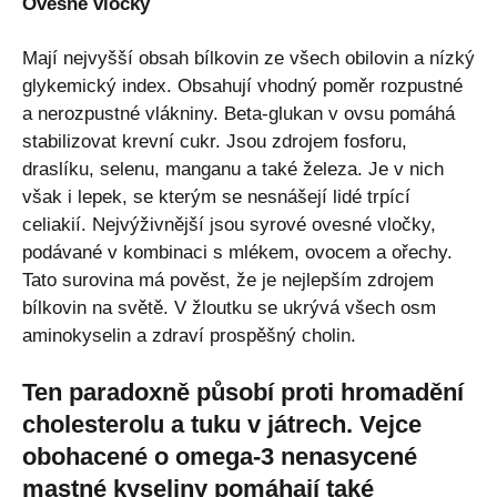
Ovesné vločky
Mají nejvyšší obsah bílkovin ze všech obilovin a nízký
glykemický index. Obsahují vhodný poměr rozpustné
a nerozpustné vlákniny. Beta-glukan v ovsu pomáhá
stabilizovat krevní cukr. Jsou zdrojem fosforu,
draslíku, selenu, manganu a také železa. Je v nich
však i lepek, se kterým se nesnášejí lidé trpící
celiakií. Nejvýživnější jsou syrové ovesné vločky,
podávané v kombinaci s mlékem, ovocem a ořechy.
Tato surovina má pověst, že je nejlepším zdrojem
bílkovin na světě. V žloutku se ukrývá všech osm
aminokyselin a zdraví prospěšný cholin.
Ten paradoxně působí proti hromadění
cholesterolu a tuku v játrech. Vejce
obohacené o omega-3 nenasycené
mastné kyseliny pomáhají také