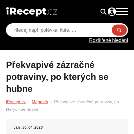
Rozšířené hledání
Překvapivé zázračné
potraviny, po kterých se
hubne
iRecept.cz
Magazín
Překvapivé zázračné potraviny, po
kterých se hubne
Jan
, 30. 04. 2020