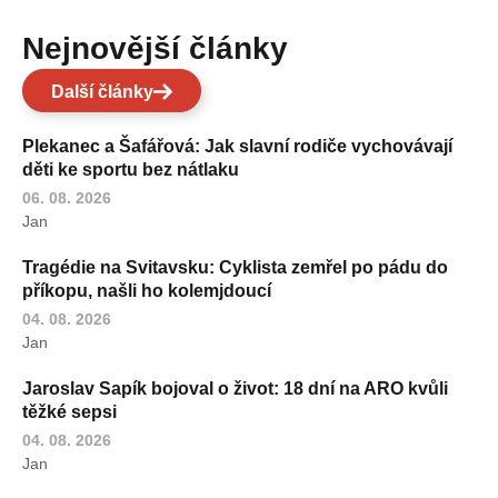
Nejnovější články
Další články
Plekanec a Šafářová: Jak slavní rodiče vychovávají
děti ke sportu bez nátlaku
06. 08. 2026
Jan
Tragédie na Svitavsku: Cyklista zemřel po pádu do
příkopu, našli ho kolemjdoucí
04. 08. 2026
Jan
Jaroslav Sapík bojoval o život: 18 dní na ARO kvůli
těžké sepsi
04. 08. 2026
Jan