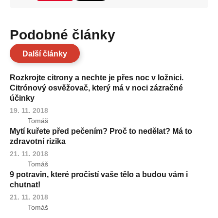
Podobné články
Další články
Rozkrojte citrony a nechte je přes noc v ložnici.
Citrónový osvěžovač, který má v noci zázračné
účinky
19. 11. 2018
Tomáš
Mytí kuřete před pečením? Proč to nedělat? Má to
zdravotní rizika
21. 11. 2018
Tomáš
9 potravin, které pročistí vaše tělo a budou vám i
chutnat!
21. 11. 2018
Tomáš