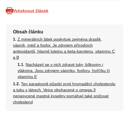
Vytisknout článek
Obsah článku
Z minerálních látek poskytuje zejména draslík,
vápník, měď a fosfor. Je zdrojem přírodních
antioxidantů, hlavně luteinu a beta-karotenu, vitamínu C
a B
Nacházejí se v nich zdravé tuky, bílkoviny i
vláknina. Jsou zdrojem vápníku, fosforu, hořčíku či
vitamínu E
Ten paradoxně působí proti hromadění cholesterolu
a tuku v játrech. Vejce obohacené o omega-3
nenasycené mastné kyseliny pomáhají také snižovat
cholesterol