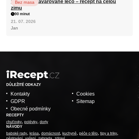
Babiččino zavařované lečo – recept na celou
Bez masa
zimu
90 minut
21. 07. 2026
Jan
DŮLEŽITÉ ODKAZY
Kontakty
Cookies
GDPR
Sitemap
Obecné podmínky
RECEPTY
chuťovky
polévky
dorty
NÁVODY
babské rady
krása
domácnost
kuchyně
péče o tělo
tipy a triky
pěstování
vaření
zahrada
zdraví