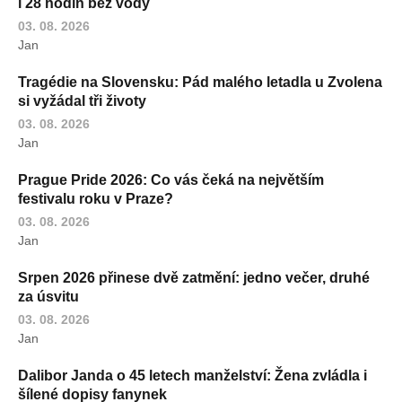
i 28 hodin bez vody
03. 08. 2026
Jan
Tragédie na Slovensku: Pád malého letadla u Zvolena
si vyžádal tři životy
03. 08. 2026
Jan
Prague Pride 2026: Co vás čeká na největším
festivalu roku v Praze?
03. 08. 2026
Jan
Srpen 2026 přinese dvě zatmění: jedno večer, druhé
za úsvitu
03. 08. 2026
Jan
Dalibor Janda o 45 letech manželství: Žena zvládla i
šílené dopisy fanynek