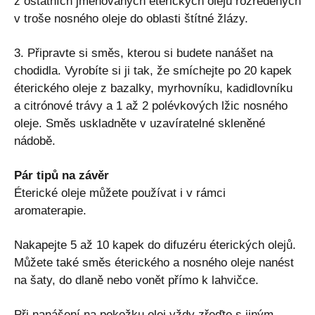
z ostatních jmenovaných éterických olejů rozředěných
v troše nosného oleje do oblasti štítné žlázy.
3. Připravte si směs, kterou si budete nanášet na
chodidla. Vyrobíte si ji tak, že smíchejte po 20 kapek
éterického oleje z bazalky, myrhovníku, kadidlovníku
a citrónové trávy a 1 až 2 polévkových lžic nosného
oleje. Směs uskladněte v uzavíratelné skleněné
nádobě.
Pár tipů na závěr
Éterické oleje můžete používat i v rámci
aromaterapie.
Nakapejte 5 až 10 kapek do difuzéru éterických olejů.
Můžete také směs éterického a nosného oleje nanést
na šaty, do dlaně nebo vonět přímo k lahvičce.
Při nanášení na pokožku olej vždy zřeďte s jiným