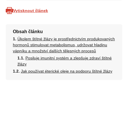
Vytisknout článek
Obsah článku
Úkolem štítné žlázy je prostřednictvím produkovaných
hormonů stimulovat metabolismus, udržovat hladinu
vápníku a množství dalších tělesných procesů
Posiluje imunitní systém a zlepšuje zdraví štítné
žlázy
Jak používat éterické oleje na podporu štítné žlázy