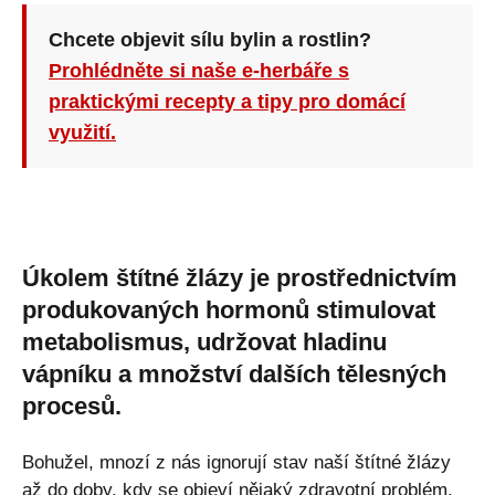
Chcete objevit sílu bylin a rostlin?
Prohlédněte si naše e-herbáře s
praktickými recepty a tipy pro domácí
využití.
Úkolem štítné žlázy je prostřednictvím
produkovaných hormonů stimulovat
metabolismus, udržovat hladinu
vápníku a množství dalších tělesných
procesů.
Bohužel, mnozí z nás ignorují stav naší štítné žlázy
až do doby, kdy se objeví nějaký zdravotní problém.