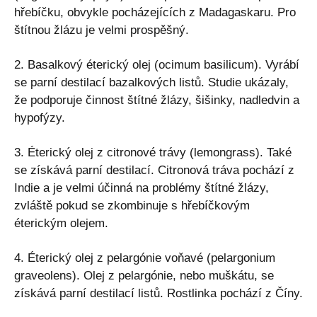
hřebíčku, obvykle pocházejících z Madagaskaru. Pro
štítnou žlázu je velmi prospěšný.
2. Basalkový éterický olej (ocimum basilicum). Vyrábí
se parní destilací bazalkových listů. Studie ukázaly,
že podporuje činnost štítné žlázy, šišinky, nadledvin a
hypofýzy.
3. Éterický olej z citronové trávy (lemongrass). Také
se získává parní destilací. Citronová tráva pochází z
Indie a je velmi účinná na problémy štítné žlázy,
zvláště pokud se zkombinuje s hřebíčkovým
éterickým olejem.
4. Éterický olej z pelargónie voňavé (pelargonium
graveolens). Olej z pelargónie, nebo muškátu, se
získává parní destilací listů. Rostlinka pochází z Číny.