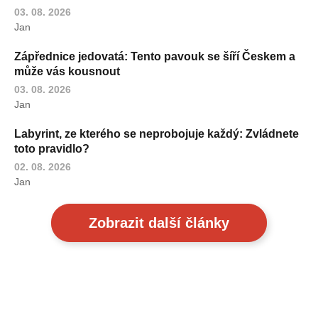
03. 08. 2026
Jan
Zápřednice jedovatá: Tento pavouk se šíří Českem a
může vás kousnout
03. 08. 2026
Jan
Labyrint, ze kterého se neprobojuje každý: Zvládnete
toto pravidlo?
02. 08. 2026
Jan
Zobrazit další články