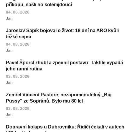
příkopu, našli ho kolemjdoucí
04. 08. 2026
Jan
Jaroslav Sapík bojoval o život: 18 dní na ARO kvůli
těžké sepsi
04. 08. 2026
Jan
Pavel Šporcl zhubl a zpevnil postavu: Takhle vypadá
jeho ranní rutina
03. 08. 2026
Jan
Zemřel Vincent Pastore, nezapomenutelný „Big
Pussy" ze Sopránů. Bylo mu 80 let
03. 08. 2026
Jan
Dopravní kolaps u Dubrovníku: Řidiči čekali v autech