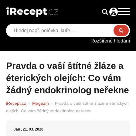
Rozšířené hledání
Pravda o vaší štítné žláze a
éterických olejích: Co vám
žádný endokrinolog neřekne
iRecept.cz
Magazín
Pravda o vaší štítné žláze a éterických
olejích: Co vám žádný endokrinolog neřekne
Jan
, 21. 03. 2020