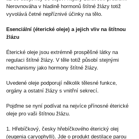
Nerovnováha v hladině hormonů štítné žlázy totiž
vyvolává četné nepříznivé účinky na tělo.
Esenciální (éterické oleje) a jejich vliv na štítnou
žlázu
Éterické oleje jsou extrémně prospěšné látky na
regulaci štítné žlázy. V těle totiž působí stejnými
mechanismy jako hormony štítné žlázy.
Uvedené oleje podporují několik tělesné funkce,
orgány a ostatní žlázy s vnitřní sekrecí.
Pojďme se nyní podívat na nejvíce přínosné éterické
oleje pro vaši štítnou žlázu.
1. Hřebíčkový, česky hřebíčkového éterický olej
(eugenia caryophylli). Jde o produkt destilace parou