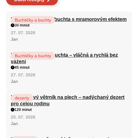
Vláčná olejová litá buchta s mramorovým efektem
Buchtičky a buchty
30 minut
27. 07. 2026
Jan
Hrnková maková buchta – vláčná a rychlá bez
Buchtičky a buchty
vážení
45 minut
27. 07. 2026
Jan
Karamelový větrník na plech – nadýchaný dezert
dezerty
pro celou rodinu
120 minut
25. 07. 2026
Jan