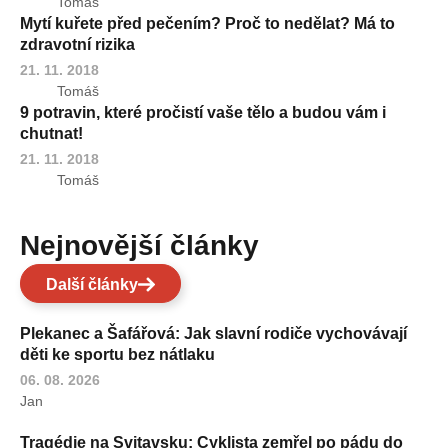
Tomáš
Mytí kuřete před pečením? Proč to nedělat? Má to
zdravotní rizika
21. 11. 2018
Tomáš
9 potravin, které pročistí vaše tělo a budou vám i
chutnat!
21. 11. 2018
Tomáš
Nejnovější články
Další články
Plekanec a Šafářová: Jak slavní rodiče vychovávají
děti ke sportu bez nátlaku
06. 08. 2026
Jan
Tragédie na Svitavsku: Cyklista zemřel po pádu do