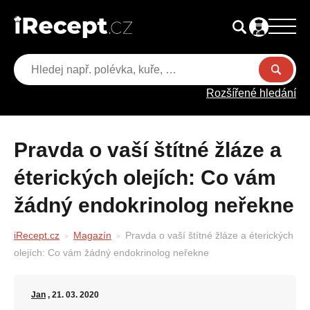
Rozšířené hledání
Pravda o vaší štítné žláze a
éterických olejích: Co vám
žádný endokrinolog neřekne
iRecept.cz
Magazín
Pravda o vaší štítné žláze a éterických
olejích: Co vám žádný endokrinolog neřekne
Jan
, 21. 03. 2020