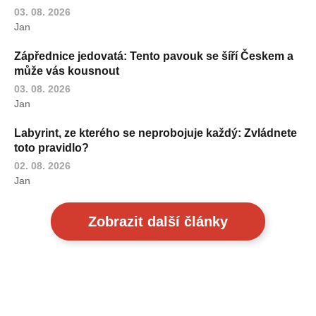
03. 08. 2026
Jan
Zápřednice jedovatá: Tento pavouk se šíří Českem a
může vás kousnout
03. 08. 2026
Jan
Labyrint, ze kterého se neprobojuje každý: Zvládnete
toto pravidlo?
02. 08. 2026
Jan
Zobrazit další články