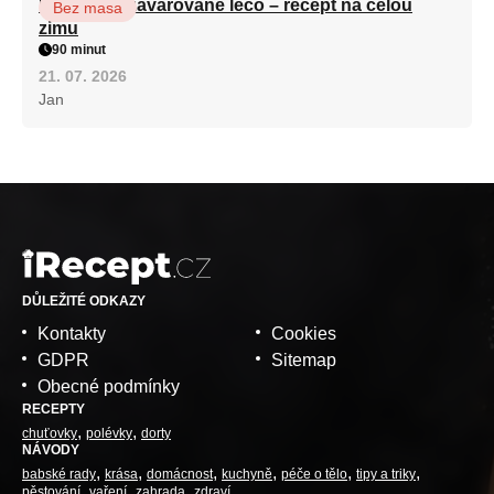
Babiččino zavařované lečo – recept na celou
Bez masa
zimu
90 minut
21. 07. 2026
Jan
DŮLEŽITÉ ODKAZY
Kontakty
Cookies
GDPR
Sitemap
Obecné podmínky
RECEPTY
chuťovky
polévky
dorty
NÁVODY
babské rady
krása
domácnost
kuchyně
péče o tělo
tipy a triky
pěstování
vaření
zahrada
zdraví