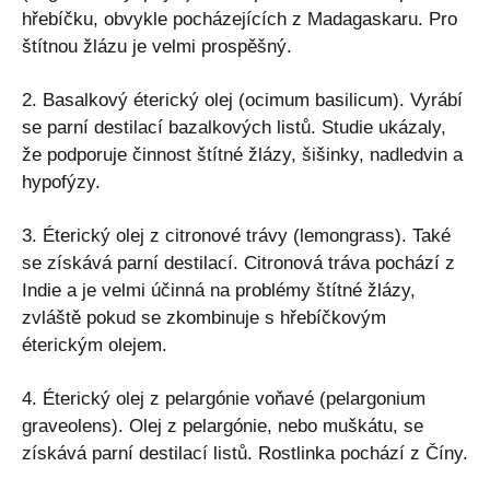
hřebíčku, obvykle pocházejících z Madagaskaru. Pro
štítnou žlázu je velmi prospěšný.
2. Basalkový éterický olej (ocimum basilicum). Vyrábí
se parní destilací bazalkových listů. Studie ukázaly,
že podporuje činnost štítné žlázy, šišinky, nadledvin a
hypofýzy.
3. Éterický olej z citronové trávy (lemongrass). Také
se získává parní destilací. Citronová tráva pochází z
Indie a je velmi účinná na problémy štítné žlázy,
zvláště pokud se zkombinuje s hřebíčkovým
éterickým olejem.
4. Éterický olej z pelargónie voňavé (pelargonium
graveolens). Olej z pelargónie, nebo muškátu, se
získává parní destilací listů. Rostlinka pochází z Číny.