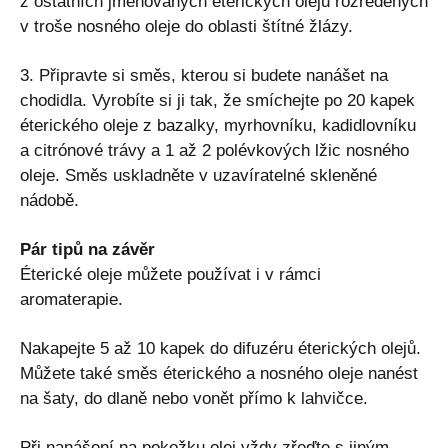
z ostatních jmenovaných éterických olejů rozředěných
v troše nosného oleje do oblasti štítné žlázy.
3. Připravte si směs, kterou si budete nanášet na
chodidla. Vyrobíte si ji tak, že smíchejte po 20 kapek
éterického oleje z bazalky, myrhovníku, kadidlovníku
a citrónové trávy a 1 až 2 polévkových lžic nosného
oleje. Směs uskladněte v uzavíratelné skleněné
nádobě.
Pár tipů na závěr
Éterické oleje můžete používat i v rámci
aromaterapie.
Nakapejte 5 až 10 kapek do difuzéru éterických olejů.
Můžete také směs éterického a nosného oleje nanést
na šaty, do dlaně nebo vonět přímo k lahvičce.
Při nanášení na pokožku olej vždy zřeďte s jiným