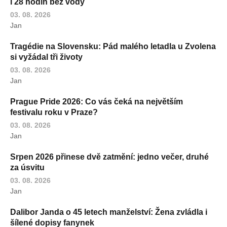
i 28 hodin bez vody
03. 08. 2026
Jan
Tragédie na Slovensku: Pád malého letadla u Zvolena
si vyžádal tři životy
03. 08. 2026
Jan
Prague Pride 2026: Co vás čeká na největším
festivalu roku v Praze?
03. 08. 2026
Jan
Srpen 2026 přinese dvě zatmění: jedno večer, druhé
za úsvitu
03. 08. 2026
Jan
Dalibor Janda o 45 letech manželství: Žena zvládla i
šílené dopisy fanynek