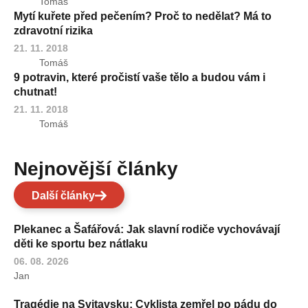
Tomáš
Mytí kuřete před pečením? Proč to nedělat? Má to
zdravotní rizika
21. 11. 2018
Tomáš
9 potravin, které pročistí vaše tělo a budou vám i
chutnat!
21. 11. 2018
Tomáš
Nejnovější články
Další články
Plekanec a Šafářová: Jak slavní rodiče vychovávají
děti ke sportu bez nátlaku
06. 08. 2026
Jan
Tragédie na Svitavsku: Cyklista zemřel po pádu do