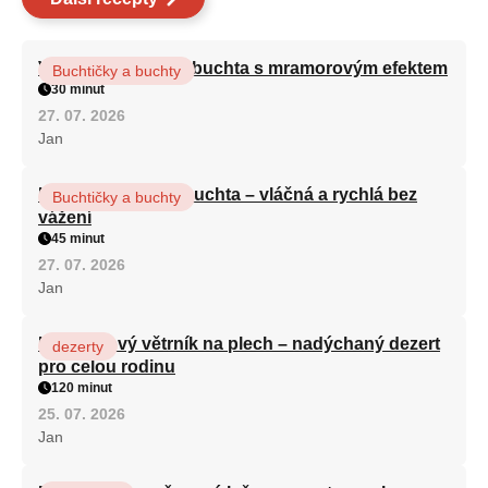
Vláčná olejová litá buchta s mramorovým efektem
Buchtičky a buchty
30 minut
27. 07. 2026
Jan
Hrnková maková buchta – vláčná a rychlá bez
Buchtičky a buchty
vážení
45 minut
27. 07. 2026
Jan
Karamelový větrník na plech – nadýchaný dezert
dezerty
pro celou rodinu
120 minut
25. 07. 2026
Jan