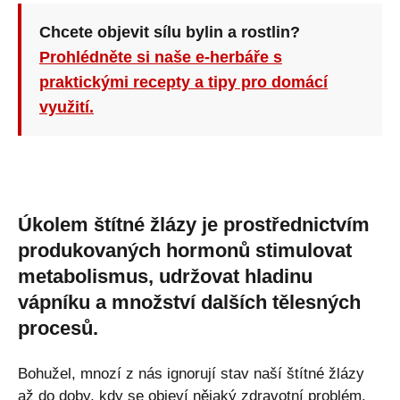
Chcete objevit sílu bylin a rostlin?
Prohlédněte si naše e-herbáře s
praktickými recepty a tipy pro domácí
využití.
Úkolem štítné žlázy je prostřednictvím
produkovaných hormonů stimulovat
metabolismus, udržovat hladinu
vápníku a množství dalších tělesných
procesů.
Bohužel, mnozí z nás ignorují stav naší štítné žlázy
až do doby, kdy se objeví nějaký zdravotní problém.