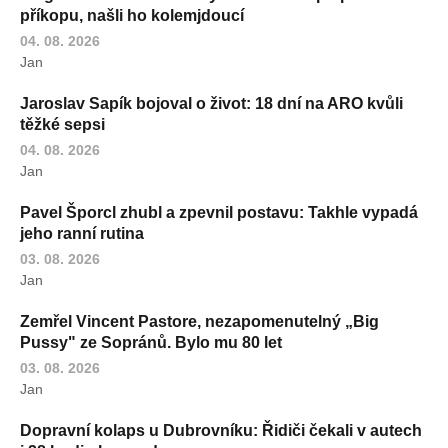
příkopu, našli ho kolemjdoucí
04. 08. 2026
Jan
Jaroslav Sapík bojoval o život: 18 dní na ARO kvůli
těžké sepsi
04. 08. 2026
Jan
Pavel Šporcl zhubl a zpevnil postavu: Takhle vypadá
jeho ranní rutina
03. 08. 2026
Jan
Zemřel Vincent Pastore, nezapomenutelný „Big
Pussy" ze Sopránů. Bylo mu 80 let
03. 08. 2026
Jan
Dopravní kolaps u Dubrovníku: Řidiči čekali v autech