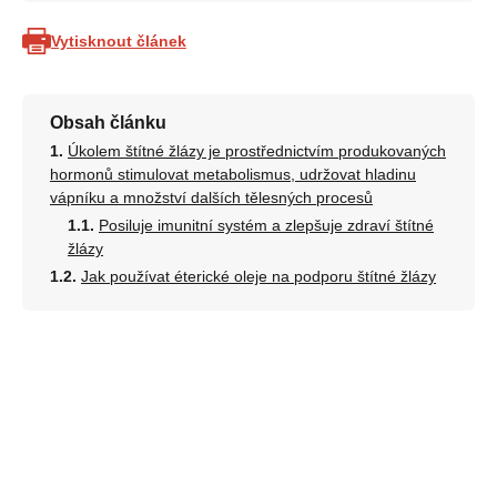
Vytisknout článek
Obsah článku
Úkolem štítné žlázy je prostřednictvím produkovaných
hormonů stimulovat metabolismus, udržovat hladinu
vápníku a množství dalších tělesných procesů
Posiluje imunitní systém a zlepšuje zdraví štítné
žlázy
Jak používat éterické oleje na podporu štítné žlázy