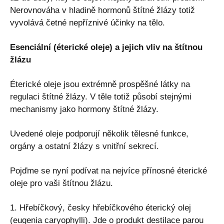
Nerovnováha v hladině hormonů štítné žlázy totiž
vyvolává četné nepříznivé účinky na tělo.
Esenciální (éterické oleje) a jejich vliv na štítnou
žlázu
Éterické oleje jsou extrémně prospěšné látky na
regulaci štítné žlázy. V těle totiž působí stejnými
mechanismy jako hormony štítné žlázy.
Uvedené oleje podporují několik tělesné funkce,
orgány a ostatní žlázy s vnitřní sekrecí.
Pojďme se nyní podívat na nejvíce přínosné éterické
oleje pro vaši štítnou žlázu.
1. Hřebíčkový, česky hřebíčkového éterický olej
(eugenia caryophylli). Jde o produkt destilace parou