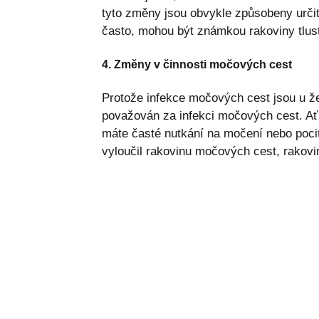
tyto změny jsou obvykle způsobeny určitý
často, mohou být známkou rakoviny tlus
4. Změny v činnosti močových cest
Protože infekce močových cest jsou u že
považován za infekci močových cest. Ať
máte časté nutkání na močení nebo pociťuj
vyloučil rakovinu močových cest, rakovin