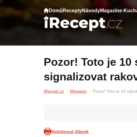
Domů
Recepty
Návody
Magazín
e-Kuch
Pozor! Toto je 10 signálů, které mohou
signalizovat rako
iRecept.cz
Magazín
Pozor! Toto je 10 sign
Vytisknout článek