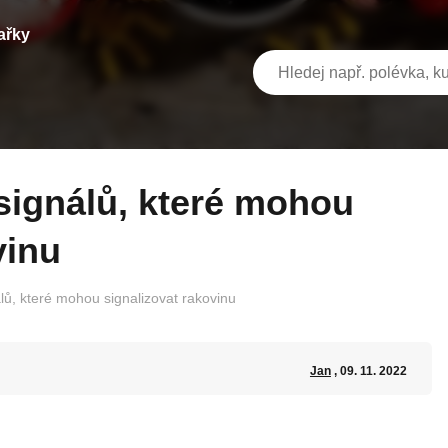
ařky
vinu
álů, které mohou signalizovat rakovinu
Jan
, 09. 11. 2022