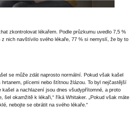
echat zkontrolovat lékařem. Podle průzkumu uvedlo 7,5 %
% z nich navštívilo svého lékaře, 77 % si nemyslí, že by to
ašel se může zdát naprosto normální. Pokud však kašel
hrtanem, plícemi nebo štítnou žlázou. To byl nejčastější
e kašel a nachlazení jsou dnes všudypřítomné, a proto
 šel okamžitě k lékaři,“ říká Whitaker. „Pokud však máte
lé, nebojte se obrátit na svého lékaře.“