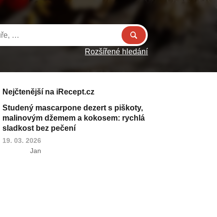
Rozšířené hledání
Nejčtenější na iRecept.cz
Studený mascarpone dezert s piškoty,
malinovým džemem a kokosem: rychlá
sladkost bez pečení
19. 03. 2026
Jan