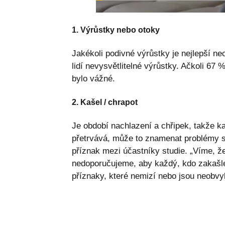
1. Výrůstky nebo otoky
Jakékoli podivné výrůstky je nejlepší n
lidí nevysvětlitelné výrůstky. Ačkoli 67 
bylo vážné.
2. Kašel / chrapot
Je období nachlazení a chřipek, takže k
přetrvává, může to znamenat problémy s 
příznak mezi účastníky studie. „Víme, ž
nedoporučujeme, aby každý, kdo zakašle,
příznaky, které nemizí nebo jsou neobvyk