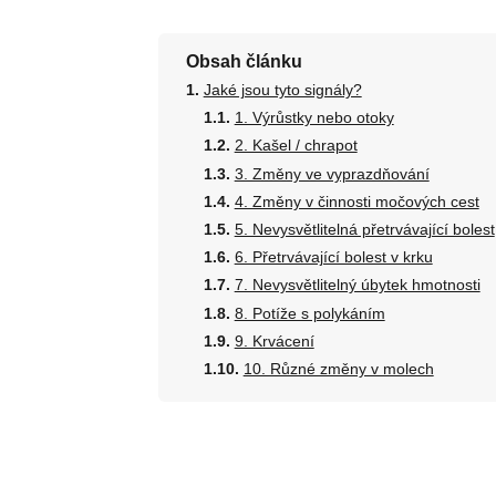
Obsah článku
Jaké jsou tyto signály?
1. Výrůstky nebo otoky
2. Kašel / chrapot
3. Změny ve vyprazdňování
4. Změny v činnosti močových cest
5. Nevysvětlitelná přetrvávající bolest
6. Přetrvávající bolest v krku
7. Nevysvětlitelný úbytek hmotnosti
8. Potíže s polykáním
9. Krvácení
10. Různé změny v molech