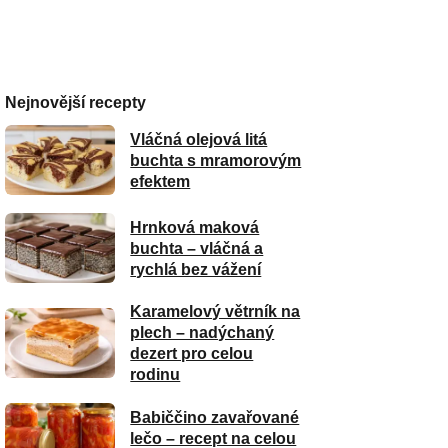
Nejnovější recepty
Vláčná olejová litá
buchta s mramorovým
efektem
Hrnková maková
buchta – vláčná a
rychlá bez vážení
Karamelový větrník na
plech – nadýchaný
dezert pro celou
rodinu
Babiččino zavařované
lečo – recept na celou