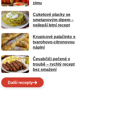
zimu
Cuketové placky se
smetanovým dipem –
nejlepší letní recept
Krupicové palačinky s
tvarohovo-citronovou
náplní
Čevabčiči pečené v
troubě – rychlý recept
bez smažení
Další recepty