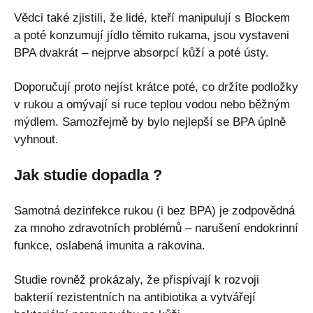
Vědci také zjistili, že lidé, kteří manipulují s Blockem
a poté konzumují jídlo těmito rukama, jsou vystaveni
BPA dvakrát – nejprve absorpcí kůží a poté ústy.
Doporučují proto nejíst krátce poté, co držíte podložky
v rukou a omývají si ruce teplou vodou nebo běžným
mýdlem. Samozřejmě by bylo nejlepší se BPA úplně
vyhnout.
Jak studie dopadla ?
Samotná dezinfekce rukou (i bez BPA) je zodpovědná
za mnoho zdravotních problémů – narušení endokrinní
funkce, oslabená imunita a rakovina.
Studie rovněž prokázaly, že přispívají k rozvoji
bakterií rezistentních na antibiotika a vytvářejí