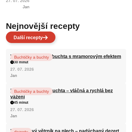
27. 07. 2026
Jan
Nejnovější recepty
Další recepty
Vláčná olejová litá buchta s mramorovým efektem
Buchtičky a buchty
30 minut
27. 07. 2026
Jan
Hrnková maková buchta – vláčná a rychlá bez
Buchtičky a buchty
vážení
45 minut
27. 07. 2026
Jan
Karamelový větrník na plech – nadýchaný dezert
dezerty