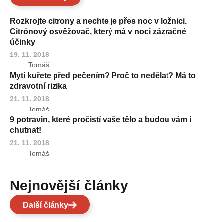
Rozkrojte citrony a nechte je přes noc v ložnici.
Citrónový osvěžovač, který má v noci zázračné
účinky
19. 11. 2018
Tomáš
Mytí kuřete před pečením? Proč to nedělat? Má to
zdravotní rizika
21. 11. 2018
Tomáš
9 potravin, které pročistí vaše tělo a budou vám i
chutnat!
21. 11. 2018
Tomáš
Nejnovější články
Další články