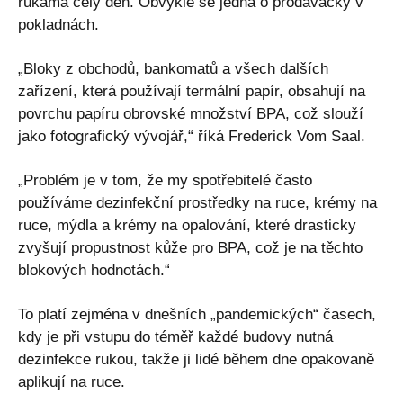
rukama celý den. Obvykle se jedná o prodavačky v
pokladnách.
„Bloky z obchodů, bankomatů a všech dalších
zařízení, která používají termální papír, obsahují na
povrchu papíru obrovské množství BPA, což slouží
jako fotografický vývojář,“ říká Frederick Vom Saal.
„Problém je v tom, že my spotřebitelé často
používáme dezinfekční prostředky na ruce, krémy na
ruce, mýdla a krémy na opalování, které drasticky
zvyšují propustnost kůže pro BPA, což je na těchto
blokových hodnotách.“
To platí zejména v dnešních „pandemických“ časech,
kdy je při vstupu do téměř každé budovy nutná
dezinfekce rukou, takže ji lidé během dne opakovaně
aplikují na ruce.