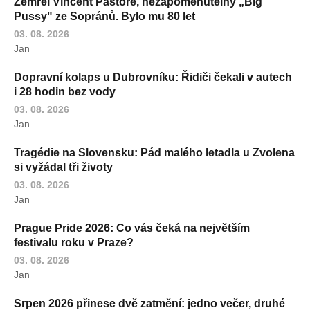
Zemřel Vincent Pastore, nezapomenutelný „Big
Pussy" ze Sopránů. Bylo mu 80 let
03. 08. 2026
Jan
Dopravní kolaps u Dubrovníku: Řidiči čekali v autech
i 28 hodin bez vody
03. 08. 2026
Jan
Tragédie na Slovensku: Pád malého letadla u Zvolena
si vyžádal tři životy
03. 08. 2026
Jan
Prague Pride 2026: Co vás čeká na největším
festivalu roku v Praze?
03. 08. 2026
Jan
Srpen 2026 přinese dvě zatmění: jedno večer, druhé