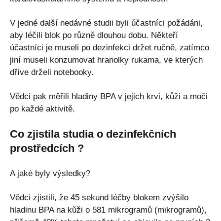
V jedné další nedávné studii byli účastníci požádáni,
aby léčili blok po různě dlouhou dobu. Někteří
účastníci je museli po dezinfekci držet ručně, zatímco
jiní museli konzumovat hranolky rukama, ve kterých
dříve drželi notebooky.
Vědci pak měřili hladiny BPA v jejich krvi, kůži a moči
po každé aktivitě.
Co zjistila studia o dezinfekčních
prostředcích ?
A jaké byly výsledky?
Vědci zjistili, že 45 sekund léčby blokem zvýšilo
hladinu BPA na kůži o 581 mikrogramů (mikrogramů),