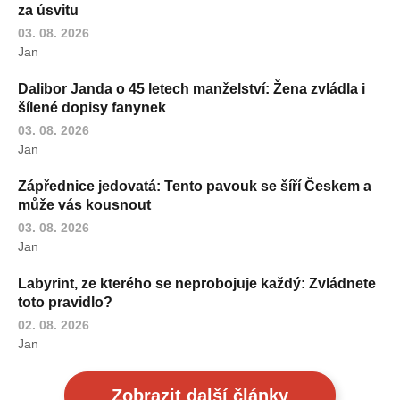
za úsvitu
03. 08. 2026
Jan
Dalibor Janda o 45 letech manželství: Žena zvládla i
šílené dopisy fanynek
03. 08. 2026
Jan
Zápřednice jedovatá: Tento pavouk se šíří Českem a
může vás kousnout
03. 08. 2026
Jan
Labyrint, ze kterého se neprobojuje každý: Zvládnete
toto pravidlo?
02. 08. 2026
Jan
Zobrazit další články