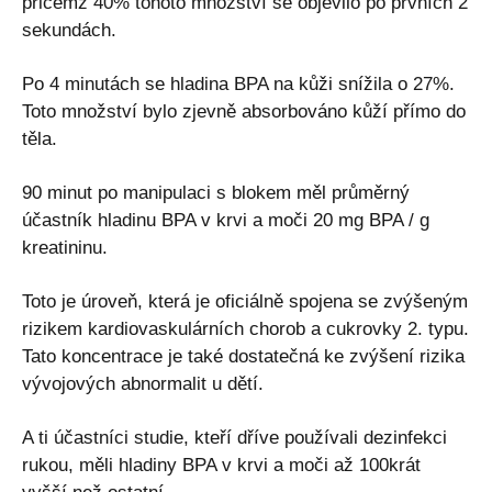
přičemž 40% tohoto množství se objevilo po prvních 2
sekundách.
Po 4 minutách se hladina BPA na kůži snížila o 27%.
Toto množství bylo zjevně absorbováno kůží přímo do
těla.
90 minut po manipulaci s blokem měl průměrný
účastník hladinu BPA v krvi a moči 20 mg BPA / g
kreatininu.
Toto je úroveň, která je oficiálně spojena se zvýšeným
rizikem kardiovaskulárních chorob a cukrovky 2. typu.
Tato koncentrace je také dostatečná ke zvýšení rizika
vývojových abnormalit u dětí.
A ti účastníci studie, kteří dříve používali dezinfekci
rukou, měli hladiny BPA v krvi a moči až 100krát