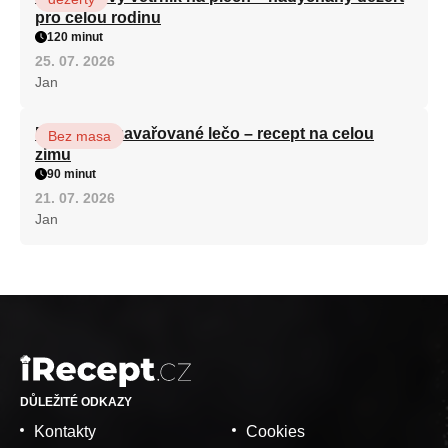
pro celou rodinu
120 minut
25. 07. 2026
Jan
Babiččino zavařované lečo – recept na celou
Bez masa
zimu
90 minut
21. 07. 2026
Jan
DŮLEŽITÉ ODKAZY
Kontakty
Cookies