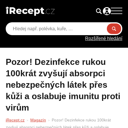
Rozšířené hledání
Pozor! Dezinfekce rukou
100krát zvyšují absorpci
nebezpečných látek přes
kůži a oslabuje imunitu proti
virům
iRecept.cz
Magazín
Pozor! Dezinfekce rukou 100krát
zvyšují absorpci nebezpečných látek přes kůži a oslabuje