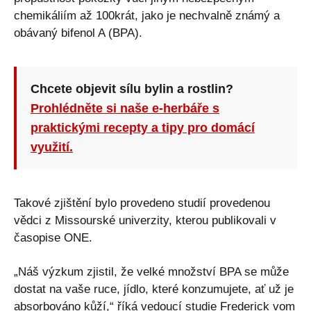
chemikáliím až 100krát, jako je nechvalně známý a
obávaný bifenol A (BPA).
Chcete objevit sílu bylin a rostlin?
Prohlédněte si naše e-herbáře s
praktickými recepty a tipy pro domácí
využití.
Takové zjištění bylo provedeno studií provedenou
vědci z Missourské univerzity, kterou publikovali v
časopise ONE.
„Náš výzkum zjistil, že velké množství BPA se může
dostat na vaše ruce, jídlo, které konzumujete, ať už je
absorbováno kůží,“ říká vedoucí studie Frederick vom