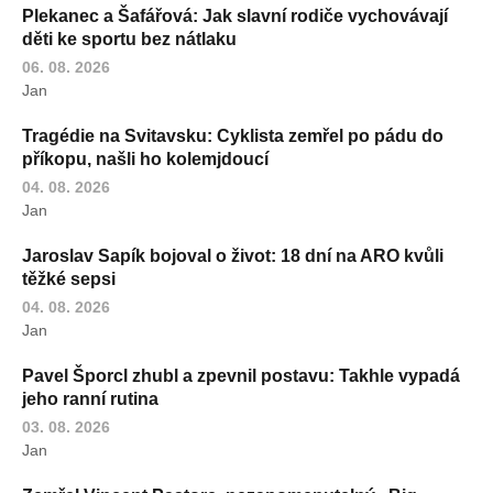
Plekanec a Šafářová: Jak slavní rodiče vychovávají
děti ke sportu bez nátlaku
06. 08. 2026
Jan
Tragédie na Svitavsku: Cyklista zemřel po pádu do
příkopu, našli ho kolemjdoucí
04. 08. 2026
Jan
Jaroslav Sapík bojoval o život: 18 dní na ARO kvůli
těžké sepsi
04. 08. 2026
Jan
Pavel Šporcl zhubl a zpevnil postavu: Takhle vypadá
jeho ranní rutina
03. 08. 2026
Jan