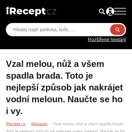
Rozšířené hledání
Vzal melou, nůž a všem
spadla brada. Toto je
nejlepší způsob jak nakrájet
vodní meloun. Naučte se ho
i vy.
iRecept.cz
Magazín
Vzal melou, nůž a všem spadla brada.
Toto je nejlepší způsob jak nakrájet vodní meloun. Naučte se ho