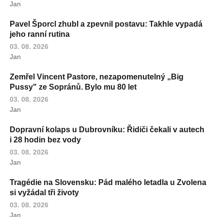
Jan
Pavel Šporcl zhubl a zpevnil postavu: Takhle vypadá
jeho ranní rutina
03. 08. 2026
Jan
Zemřel Vincent Pastore, nezapomenutelný „Big
Pussy" ze Sopránů. Bylo mu 80 let
03. 08. 2026
Jan
Dopravní kolaps u Dubrovníku: Řidiči čekali v autech
i 28 hodin bez vody
03. 08. 2026
Jan
Tragédie na Slovensku: Pád malého letadla u Zvolena
si vyžádal tři životy
03. 08. 2026
Jan