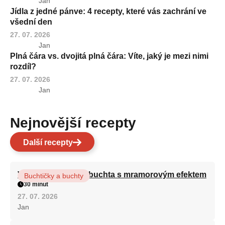
Jan
Jídla z jedné pánve: 4 recepty, které vás zachrání ve
všední den
27. 07. 2026
Jan
Plná čára vs. dvojitá plná čára: Víte, jaký je mezi nimi
rozdíl?
27. 07. 2026
Jan
Nejnovější recepty
Další recepty
Vláčná olejová litá buchta s mramorovým efektem
Buchtičky a buchty
30 minut
27. 07. 2026
Jan