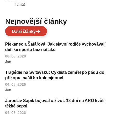
Tomáš
Nejnovější články
Další články
Plekanec a Šafářová: Jak slavní rodiče vychovávají
děti ke sportu bez nátlaku
06. 08. 2026
Jan
Tragédie na Svitavsku: Cyklista zemřel po pádu do
příkopu, našli ho kolemjdoucí
04. 08. 2026
Jan
Jaroslav Sapík bojoval o život: 18 dní na ARO kvůli
těžké sepsi
04. 08. 2026