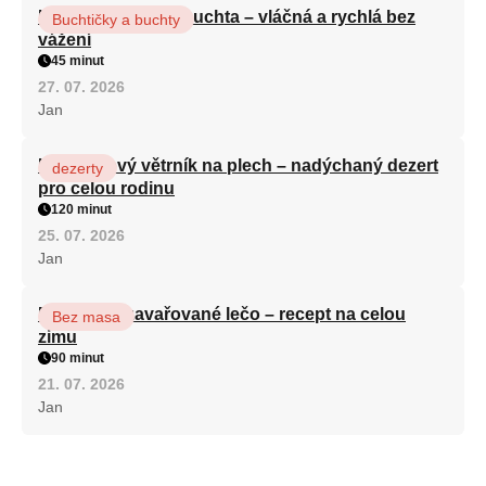
Hrnková maková buchta – vláčná a rychlá bez
Buchtičky a buchty
vážení
45 minut
27. 07. 2026
Jan
Karamelový větrník na plech – nadýchaný dezert
dezerty
pro celou rodinu
120 minut
25. 07. 2026
Jan
Babiččino zavařované lečo – recept na celou
Bez masa
zimu
90 minut
21. 07. 2026
Jan