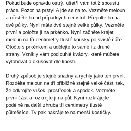
Pokud bude opravdu ostrý, ušetří vám totiž spoustu
práce. Pozor na prsty! A jde se na to. Vezměte meloun
a očistěte ho od případných nečistot. Přepulte ho na
dvě půlky. Nyní máte dvě stejně velké půlky. Vezměte
první a položte ji na prkénko. Nyní začněte krájet
meloun na tři centimetry tlusté kousky po svislé čáře.
Otočte s prkénkem a udělejte to samé i z druhé
strany. Vznikly vám podlouhlé kvádry, které můžete
vytahovat a okusovat dle libosti.
Druhý způsob je stejně snadný a rychlý jako ten první.
Rozdělte meloun na tři přibližně stejně velké části tak,
že odkrojíte vršek, prostředek a spodek. Vezměte
první část a rozkrojte ji na půl. Nyní rozkrájejte
podélně na další zhruba tři centimetry tlusté
půlměsíce. Ty pak nakrájejte na menší kostičky.