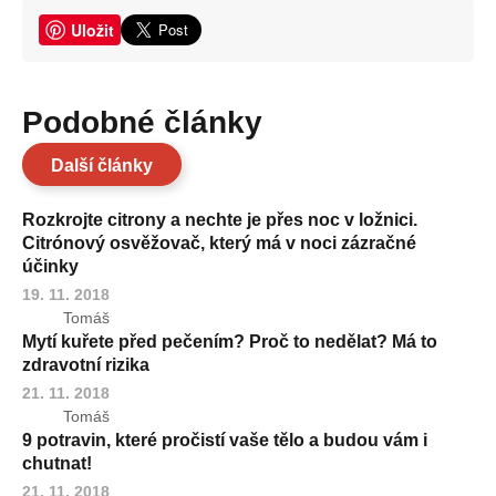
Uložit
Podobné články
Další články
Rozkrojte citrony a nechte je přes noc v ložnici.
Citrónový osvěžovač, který má v noci zázračné
účinky
19. 11. 2018
Tomáš
Mytí kuřete před pečením? Proč to nedělat? Má to
zdravotní rizika
21. 11. 2018
Tomáš
9 potravin, které pročistí vaše tělo a budou vám i
chutnat!
21. 11. 2018