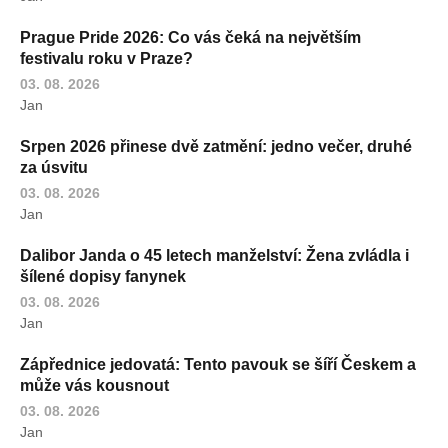
Prague Pride 2026: Co vás čeká na největším
festivalu roku v Praze?
03. 08. 2026
Jan
Srpen 2026 přinese dvě zatmění: jedno večer, druhé
za úsvitu
03. 08. 2026
Jan
Dalibor Janda o 45 letech manželství: Žena zvládla i
šílené dopisy fanynek
03. 08. 2026
Jan
Zápřednice jedovatá: Tento pavouk se šíří Českem a
může vás kousnout
03. 08. 2026
Jan