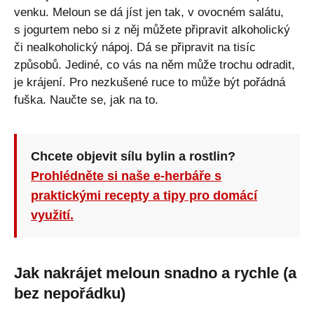
venku. Meloun se dá jíst jen tak, v ovocném salátu,
s jogurtem nebo si z něj můžete připravit alkoholický
či nealkoholický nápoj. Dá se připravit na tisíc
způsobů. Jediné, co vás na něm může trochu odradit,
je krájení. Pro nezkušené ruce to může být pořádná
fuška. Naučte se, jak na to.
Chcete objevit sílu bylin a rostlin?
Prohlédněte si naše e-herbáře s
praktickými recepty a tipy pro domácí
využití.
Jak nakrájet meloun snadno a rychle (a
bez nepořádku)