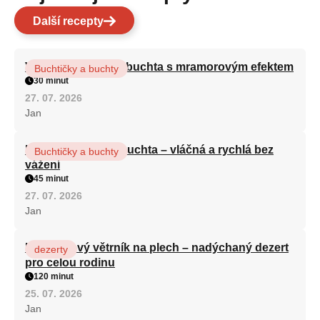
Další recepty
Vláčná olejová litá buchta s mramorovým efektem
Buchtičky a buchty
30 minut
27. 07. 2026
Jan
Hrnková maková buchta – vláčná a rychlá bez
Buchtičky a buchty
vážení
45 minut
27. 07. 2026
Jan
Karamelový větrník na plech – nadýchaný dezert
dezerty
pro celou rodinu
120 minut
25. 07. 2026
Jan