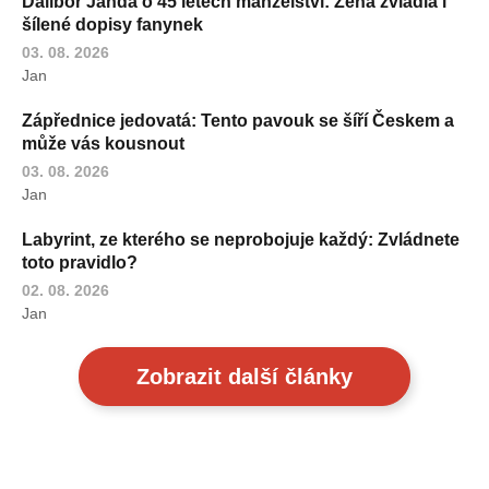
Dalibor Janda o 45 letech manželství: Žena zvládla i
šílené dopisy fanynek
03. 08. 2026
Jan
Zápřednice jedovatá: Tento pavouk se šíří Českem a
může vás kousnout
03. 08. 2026
Jan
Labyrint, ze kterého se neprobojuje každý: Zvládnete
toto pravidlo?
02. 08. 2026
Jan
Zobrazit další články