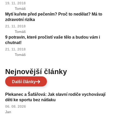
19. 11. 2018
Tomáš
Mytí kuřete před pečením? Proč to nedělat? Má to
zdravotní rizika
21. 11. 2018
Tomáš
9 potravin, které pročistí vaše tělo a budou vám i
chutnat!
21. 11. 2018
Tomáš
Nejnovější články
Další články
Plekanec a Šafářová: Jak slavní rodiče vychovávají
děti ke sportu bez nátlaku
06. 08. 2026
Jan