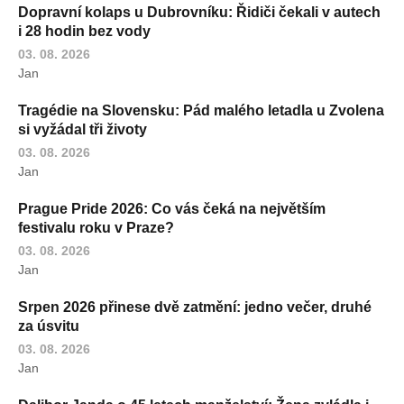
Dopravní kolaps u Dubrovníku: Řidiči čekali v autech
i 28 hodin bez vody
03. 08. 2026
Jan
Tragédie na Slovensku: Pád malého letadla u Zvolena
si vyžádal tři životy
03. 08. 2026
Jan
Prague Pride 2026: Co vás čeká na největším
festivalu roku v Praze?
03. 08. 2026
Jan
Srpen 2026 přinese dvě zatmění: jedno večer, druhé
za úsvitu
03. 08. 2026
Jan