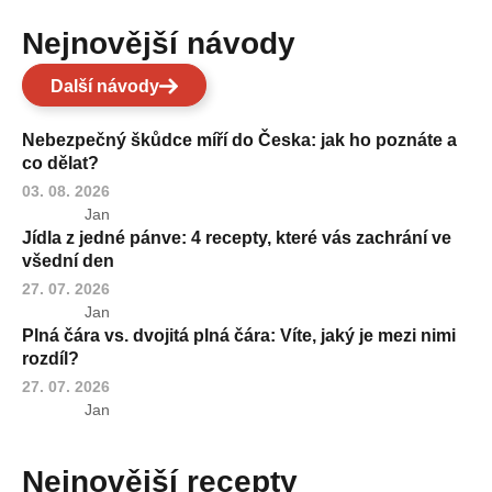
Nejnovější návody
Další návody
Nebezpečný škůdce míří do Česka: jak ho poznáte a
co dělat?
03. 08. 2026
Jan
Jídla z jedné pánve: 4 recepty, které vás zachrání ve
všední den
27. 07. 2026
Jan
Plná čára vs. dvojitá plná čára: Víte, jaký je mezi nimi
rozdíl?
27. 07. 2026
Jan
Nejnovější recepty