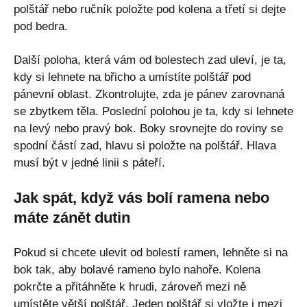
polštář nebo ručník položte pod kolena a třetí si dejte
pod bedra.
Další poloha, která vám od bolestech zad uleví, je ta,
kdy si lehnete na břicho a umístíte polštář pod
pánevní oblast. Zkontrolujte, zda je pánev zarovnaná
se zbytkem těla. Poslední polohou je ta, kdy si lehnete
na levý nebo pravý bok. Boky srovnejte do roviny se
spodní částí zad, hlavu si položte na polštář. Hlava
musí být v jedné linii s páteří.
Jak spát, když vás bolí ramena nebo
máte zánět dutin
Pokud si chcete ulevit od bolestí ramen, lehněte si na
bok tak, aby bolavé rameno bylo nahoře. Kolena
pokrčte a přitáhněte k hrudi, zároveň mezi ně
umístěte větší polštář. Jeden polštář si vložte i mezi