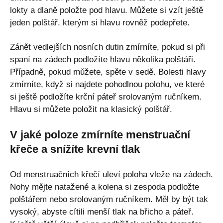
lokty a dlaně položte pod hlavu. Můžete si vzít ještě
jeden polštář, kterým si hlavu rovněž podepřete.
Zánět vedlejších nosních dutin zmírníte, pokud si při
spaní na zádech podložíte hlavu několika polštáři.
Případně, pokud můžete, spěte v sedě. Bolesti hlavy
zmírníte, když si najdete pohodlnou polohu, ve které
si ještě podložíte krční páteř srolovaným ručníkem.
Hlavu si můžete položit na klasický polštář.
V jaké poloze zmírníte menstruační
křeče a snížíte krevní tlak
Od menstruačních křečí uleví poloha vleže na zádech.
Nohy mějte natažené a kolena si zespoda podložte
polštářem nebo srolovaným ručníkem. Měl by být tak
vysoký, abyste cítili menší tlak na břicho a páteř.