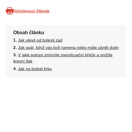
Vytisknout článek
Obsah článku
Jak ulevit od bolesti zad
Jak spát, když vás bolí ramena nebo máte zánět dutin
V jaké poloze zmírníte menstruační křeče a snížíte
krevní tlak
Jak na bolest krku