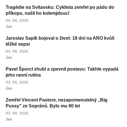
Tragédie na Svitavsku: Cyklista zemřel po pádu do
příkopu, našli ho kolemjdoucí
04. 08. 2026
Jan
Jaroslav Sapík bojoval o život: 18 dní na ARO kvůli
těžké sepsi
04. 08. 2026
Jan
Pavel Šporcl zhubl a zpevnil postavu: Takhle vypadá
jeho ranní rutina
03. 08. 2026
Jan
Zemřel Vincent Pastore, nezapomenutelný „Big
Pussy" ze Sopránů. Bylo mu 80 let
03. 08. 2026
Jan