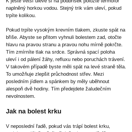
K ještě větší úlevě si na podbřišek položte termofor
naplněný horkou vodou. Stejný trik vám uleví, pokud
trpíte kolikou.
Pokud trpíte vysokým krevním tlakem, zkuste spát na
břiše. Abyste se přitom vyhnuli bolestem zad, otočte
hlavu na pravou stranu a pravou nohu mírně pokrčte.
Tím zmírníte tlak na srdce. Správná spací poloha
uleví i od pálení žáhy, refluxu nebo poruchách trávení.
V takovém případě byste měli spát na levé straně těla.
To umožňuje zlepšit průchodnost střev. Mezi
posledním jídlem a spánkem by měly uběhnout
alespoň dvě hodiny. Tím předejdete žaludečním
nevolnostem.
Jak na bolest krku
V neposlední řadě, pokud vás trápí bolest krku,