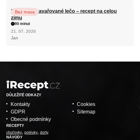
Babiččino zavařované lečo – recept na celou
Bez masa
zimu
90 minut
21. 07. 2026
Jan
DŮLEŽITÉ ODKAZY
Kontakty
Cookies
GDPR
Sitemap
Obecné podmínky
RECEPTY
chuťovky
polévky
dorty
NÁVODY