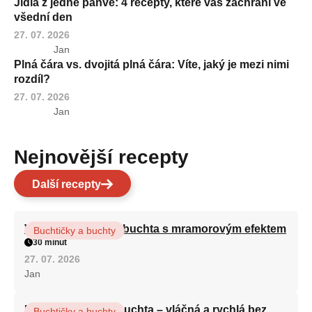
Jídla z jedné pánve: 4 recepty, které vás zachrání ve
všední den
27. 07. 2026
Jan
Plná čára vs. dvojitá plná čára: Víte, jaký je mezi nimi
rozdíl?
27. 07. 2026
Jan
Nejnovější recepty
Další recepty
Vláčná olejová litá buchta s mramorovým efektem
Buchtičky a buchty
30 minut
27. 07. 2026
Jan
Hrnková maková buchta – vláčná a rychlá bez
Buchtičky a buchty