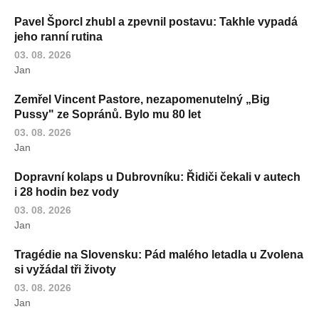
Pavel Šporcl zhubl a zpevnil postavu: Takhle vypadá
jeho ranní rutina
03. 08. 2026
Jan
Zemřel Vincent Pastore, nezapomenutelný „Big
Pussy" ze Sopránů. Bylo mu 80 let
03. 08. 2026
Jan
Dopravní kolaps u Dubrovníku: Řidiči čekali v autech
i 28 hodin bez vody
03. 08. 2026
Jan
Tragédie na Slovensku: Pád malého letadla u Zvolena
si vyžádal tři životy
03. 08. 2026
Jan