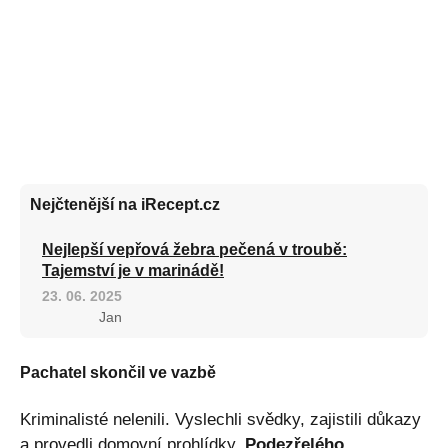
Nejčtenější na iRecept.cz
Nejlepší vepřová žebra pečená v troubě:
Tajemství je v marinádě!
23. 06. 2025
Jan
Pachatel skončil ve vazbě
Kriminalisté nelenili. Vyslechli svědky, zajistili důkazy
a provedli domovní prohlídky.
Podezřelého