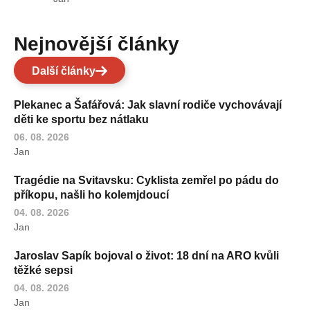
Nejnovější články
Další články
Plekanec a Šafářová: Jak slavní rodiče vychovávají
děti ke sportu bez nátlaku
06. 08. 2026
Jan
Tragédie na Svitavsku: Cyklista zemřel po pádu do
příkopu, našli ho kolemjdoucí
04. 08. 2026
Jan
Jaroslav Sapík bojoval o život: 18 dní na ARO kvůli
těžké sepsi
04. 08. 2026
Jan