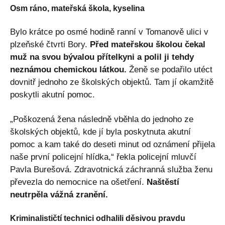
Osm ráno, mateřská škola, kyselina
Bylo krátce po osmé hodině ranní v Tomanově ulici v
plzeňské čtvrti Bory.
Před mateřskou školou čekal
muž na svou bývalou přítelkyni a polil ji tehdy
neznámou chemickou látkou.
Ženě se podařilo utéct
dovnitř jednoho ze školských objektů. Tam jí okamžitě
poskytli akutní pomoc.
„Poškozená žena následně vběhla do jednoho ze
školských objektů, kde jí byla poskytnuta akutní
pomoc a kam také do deseti minut od oznámení přijela
naše první policejní hlídka,“ řekla policejní mluvčí
Pavla Burešová. Zdravotnická záchranná služba ženu
převezla do nemocnice na ošetření.
Naštěstí
neutrpěla vážná zranění.
Kriminalističtí technici odhalili děsivou pravdu