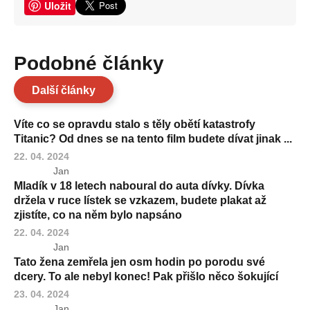
Uložit
Podobné články
Další články
Víte co se opravdu stalo s těly obětí katastrofy
Titanic? Od dnes se na tento film budete dívat jinak ...
22. 04. 2024
Jan
Mladík v 18 letech naboural do auta dívky. Dívka
držela v ruce lístek se vzkazem, budete plakat až
zjistíte, co na něm bylo napsáno
22. 04. 2024
Jan
Tato žena zemřela jen osm hodin po porodu své
dcery. To ale nebyl konec! Pak přišlo něco šokující
23. 04. 2024
Jan