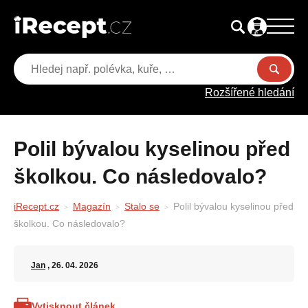
Rozšířené hledání
Polil bývalou kyselinou před
školkou. Co následovalo?
iRecept.cz
Magazín
Stalo se
Polil bývalou kyselinou před
školkou. Co následovalo?
Jan
, 26. 04. 2026
Vytisknout článek