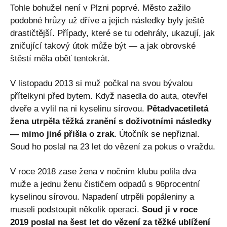
Tohle bohužel není v Plzni poprvé. Město zažilo
podobné hrůzy už dříve a jejich následky byly ještě
drastičtější. Případy, které se tu odehrály, ukazují, jak
zničující takový útok může být — a jak obrovské
štěstí měla oběť tentokrát.
V listopadu 2013 si muž počkal na svou bývalou
přítelkyni před bytem. Když nasedla do auta, otevřel
dveře a vylil na ni kyselinu sírovou.
Pětadvacetiletá
žena utrpěla těžká zranění s doživotními následky
— mimo jiné přišla o zrak.
Útočník se nepřiznal.
Soud ho poslal na 23 let do vězení za pokus o vraždu.
V roce 2018 zase žena v nočním klubu polila dva
muže a jednu ženu čističem odpadů s 96procentní
kyselinou sírovou. Napadení utrpěli popáleniny a
museli podstoupit několik operací.
Soud ji v roce
2019 poslal na šest let do vězení za těžké ublížení