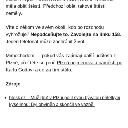
měla oběť štěstí. Předchozí oběti takové štěstí
neměly.
Víte o někom ve svém okolí, kdo po rozchodu
vyhrožuje?
Nepodceňujte to. Zavolejte na linku 158.
Jeden telefonát může zachránit život.
Mimochodem — pokud vás zajímají další události z
Plzně, přečtěte si, proč
Plzeň pojmenovala náměstí po
Karlu Gottovi a co za tím stálo
.
Zdroje
blesk.cz – Muž (65) v Plzni polil svou bývalou přítelkyni
kyselinou: Byl obviněn a skončil ve vazbě!