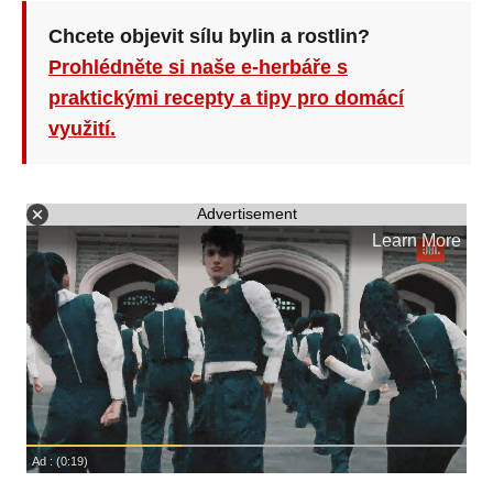
Chcete objevit sílu bylin a rostlin?
Prohlédněte si naše e-herbáře s
praktickými recepty a tipy pro domácí
využití.
Advertisement