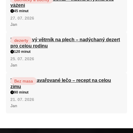
vážení
45 minut
27. 07. 2026
Jan
Karamelový větrník na plech – nadýchaný dezert
dezerty
pro celou rodinu
120 minut
25. 07. 2026
Jan
Babiččino zavařované lečo – recept na celou
Bez masa
zimu
90 minut
21. 07. 2026
Jan