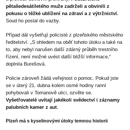
pětašedesátiletého muže zadrželi a obvinili z
pokusu o těžké ublížení na zdraví a z výtržnictví.
Soud ho poslal do vazby.
Případ dál vyšetřují policisté z plzeňského městského
ředitelství. „S ohledem na oběť tohoto útoku a také na
to, aby nebyl narušen další zdárný průběh trestního
řízení, není možné uvést další bližší informace,“
doplnila Burešová.
Policie zároveň žádá veřejnost o pomoc. Pokud jste
se v úterý 21. dubna kolem osmé hodiny ranní
pohybovali v Tomanově ulici, ozvěte se.
Vyšetřovatelé uvítají jakékoli svědectví i záznamy
palubních kamer z aut.
Plzeň má s kyselinovými útoky temnou historii