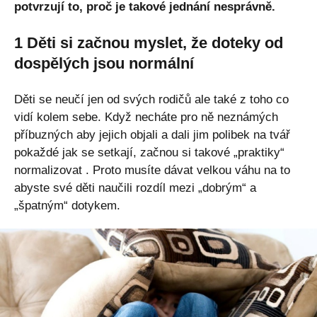
potvrzují to, proč je takové jednání nesprávně.
1 Děti si začnou myslet, že doteky od
dospělých jsou normální
Děti se neučí jen od svých rodičů ale také z toho co
vidí kolem sebe. Když necháte pro ně neznámých
příbuzných aby jejich objali a dali jim polibek na tvář
pokaždé jak se setkají,
začnou si takové „praktiky“
normalizovat
. Proto musíte dávat velkou váhu na to
abyste své děti naučili rozdíl mezi „dobrým“ a
„špatným“ dotykem.