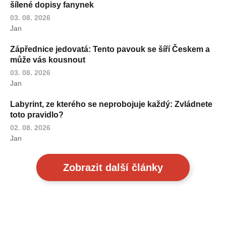
šílené dopisy fanynek
03. 08. 2026
Jan
Zápřednice jedovatá: Tento pavouk se šíří Českem a
může vás kousnout
03. 08. 2026
Jan
Labyrint, ze kterého se neprobojuje každý: Zvládnete
toto pravidlo?
02. 08. 2026
Jan
Zobrazit další články