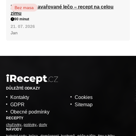
Babiččino zavařované lečo – recept na celou
Bez masa
zimu
90 minut
21. 07. 2026
Jan
DŮLEŽITÉ ODKAZY
Kontakty
Cookies
GDPR
Sitemap
Obecné podmínky
RECEPTY
chuťovky
polévky
dorty
NÁVODY
babské rady
krása
domácnost
kuchyně
péče o tělo
tipy a triky