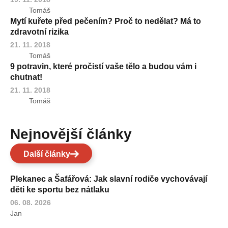
Tomáš
Mytí kuřete před pečením? Proč to nedělat? Má to
zdravotní rizika
21. 11. 2018
Tomáš
9 potravin, které pročistí vaše tělo a budou vám i
chutnat!
21. 11. 2018
Tomáš
Nejnovější články
Další články
Plekanec a Šafářová: Jak slavní rodiče vychovávají
děti ke sportu bez nátlaku
06. 08. 2026
Jan