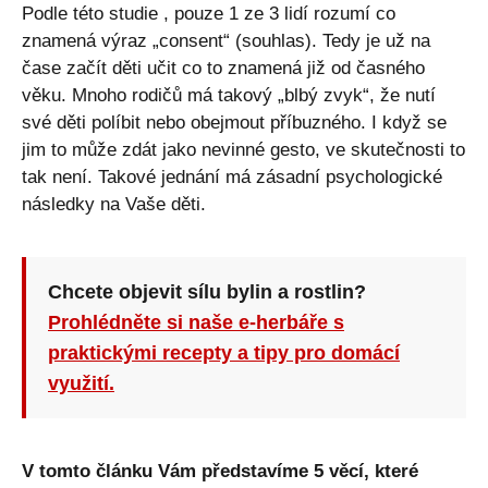
Podle
této studie
, pouze 1 ze 3 lidí rozumí co
znamená výraz „consent“ (souhlas). Tedy je už na
čase začít děti učit co to znamená již od časného
věku. Mnoho rodičů má takový „blbý zvyk“, že nutí
své děti políbit nebo obejmout příbuzného. I když se
jim to může zdát jako nevinné gesto, ve skutečnosti to
tak není. Takové jednání má zásadní psychologické
následky na Vaše děti.
Chcete objevit sílu bylin a rostlin?
Prohlédněte si naše e-herbáře s
praktickými recepty a tipy pro domácí
využití.
V tomto článku Vám představíme 5 věcí, které