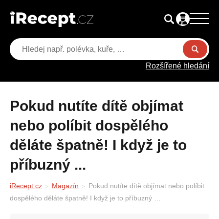
Rozšířené hledání
Pokud nutíte dítě objímat
nebo políbit dospělého
děláte špatně! I když je to
příbuzný ...
iRecept.cz
Magazín
Pokud nutíte dítě objímat nebo políbit
dospělého děláte špatně! I když je to příbuzný …