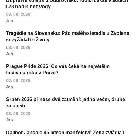
Dopravní kolaps u Dubrovníku: Řidiči čekali v autech
i 28 hodin bez vody
03. 08. 2026
Jan
Tragédie na Slovensku: Pád malého letadla u Zvolena
si vyžádal tři životy
03. 08. 2026
Jan
Prague Pride 2026: Co vás čeká na největším
festivalu roku v Praze?
03. 08. 2026
Jan
Srpen 2026 přinese dvě zatmění: jedno večer, druhé
za úsvitu
03. 08. 2026
Jan
Dalibor Janda o 45 letech manželství: Žena zvládla i