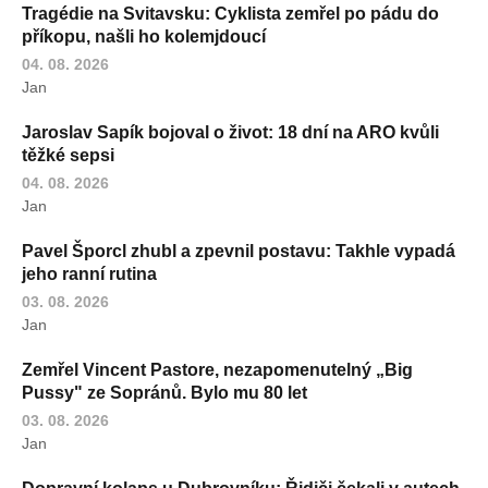
Tragédie na Svitavsku: Cyklista zemřel po pádu do
příkopu, našli ho kolemjdoucí
04. 08. 2026
Jan
Jaroslav Sapík bojoval o život: 18 dní na ARO kvůli
těžké sepsi
04. 08. 2026
Jan
Pavel Šporcl zhubl a zpevnil postavu: Takhle vypadá
jeho ranní rutina
03. 08. 2026
Jan
Zemřel Vincent Pastore, nezapomenutelný „Big
Pussy" ze Sopránů. Bylo mu 80 let
03. 08. 2026
Jan