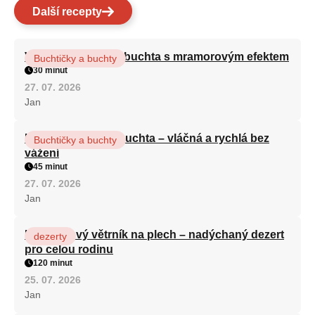
Další recepty
Vláčná olejová litá buchta s mramorovým efektem
Buchtičky a buchty
30 minut
27. 07. 2026
Jan
Hrnková maková buchta – vláčná a rychlá bez
Buchtičky a buchty
vážení
45 minut
27. 07. 2026
Jan
Karamelový větrník na plech – nadýchaný dezert
dezerty
pro celou rodinu
120 minut
25. 07. 2026
Jan