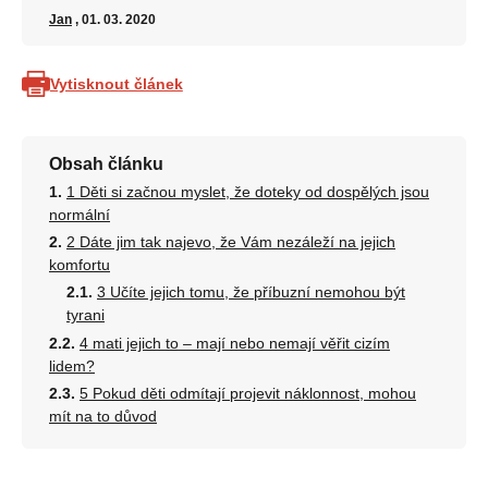
Jan
, 01. 03. 2020
Vytisknout článek
Obsah článku
1 Děti si začnou myslet, že doteky od dospělých jsou
normální
2 Dáte jim tak najevo, že Vám nezáleží na jejich
komfortu
3 Učíte jejich tomu, že příbuzní nemohou být
tyrani
4 mati jejich to – mají nebo nemají věřit cizím
lidem?
5 Pokud děti odmítají projevit náklonnost, mohou
mít na to důvod