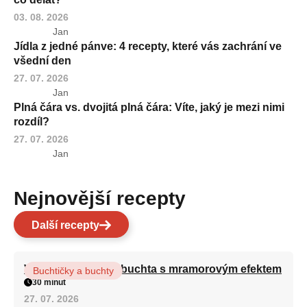
03. 08. 2026
Jan
Jídla z jedné pánve: 4 recepty, které vás zachrání ve
všední den
27. 07. 2026
Jan
Plná čára vs. dvojitá plná čára: Víte, jaký je mezi nimi
rozdíl?
27. 07. 2026
Jan
Nejnovější recepty
Další recepty
Vláčná olejová litá buchta s mramorovým efektem
Buchtičky a buchty
30 minut
27. 07. 2026