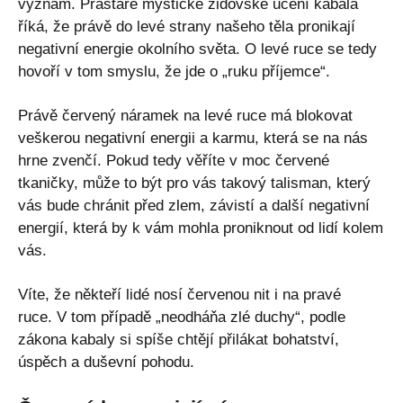
význam. Prastaré mystické židovské učení kabala
říká, že právě do levé strany našeho těla pronikají
negativní energie okolního světa. O levé ruce se tedy
hovoří v tom smyslu, že jde o „ruku příjemce“.
Právě červený náramek na levé ruce má blokovat
veškerou negativní energii a karmu, která se na nás
hrne zvenčí. Pokud tedy věříte v moc červené
tkaničky, může to být pro vás takový talisman, který
vás bude chránit před zlem, závistí a další negativní
energií, která by k vám mohla proniknout od lidí kolem
vás.
Víte, že někteří lidé nosí červenou nit i na pravé
ruce. V tom případě „neodháňa zlé duchy“, podle
zákona kabaly si spíše chtějí přilákat bohatství,
úspěch a duševní pohodu.