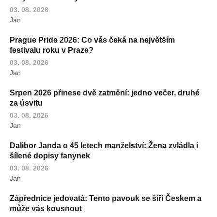
03. 08. 2026
Jan
Prague Pride 2026: Co vás čeká na největším
festivalu roku v Praze?
03. 08. 2026
Jan
Srpen 2026 přinese dvě zatmění: jedno večer, druhé
za úsvitu
03. 08. 2026
Jan
Dalibor Janda o 45 letech manželství: Žena zvládla i
šílené dopisy fanynek
03. 08. 2026
Jan
Zápřednice jedovatá: Tento pavouk se šíří Českem a
může vás kousnout