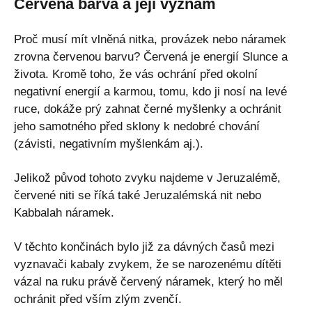
Červená barva a její význam
Proč musí mít vlněná nitka, provázek nebo náramek
zrovna červenou barvu? Červená je energií Slunce a
života. Kromě toho, že vás ochrání před okolní
negativní energií a karmou, tomu, kdo ji nosí na levé
ruce, dokáže prý zahnat černé myšlenky a ochránit
jeho samotného před sklony k nedobré chování
(závisti, negativním myšlenkám aj.).
Jelikož původ tohoto zvyku najdeme v Jeruzalémě,
červené niti se říká také Jeruzalémská nit nebo
Kabbalah náramek.
V těchto končinách bylo již za dávných časů mezi
vyznavači kabaly zvykem, že se narozenému dítěti
vázal na ruku právě červený náramek, který ho měl
ochránit před vším zlým zvenčí.