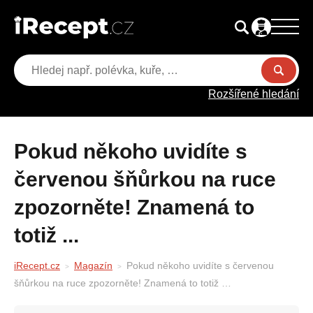
Rozšířené hledání
Pokud někoho uvidíte s
červenou šňůrkou na ruce
zpozorněte! Znamená to
totiž ...
iRecept.cz
Magazín
Pokud někoho uvidíte s červenou
šňůrkou na ruce zpozorněte! Znamená to totiž …