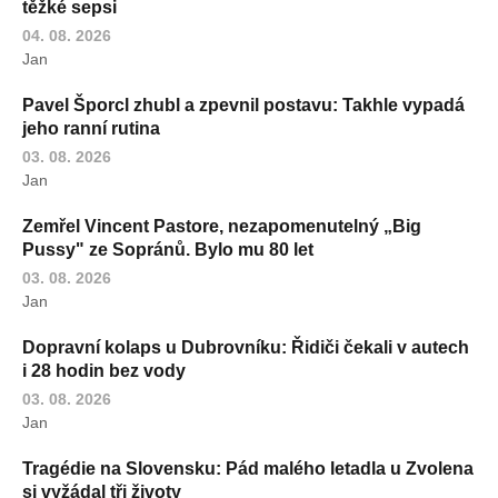
těžké sepsi
04. 08. 2026
Jan
Pavel Šporcl zhubl a zpevnil postavu: Takhle vypadá
jeho ranní rutina
03. 08. 2026
Jan
Zemřel Vincent Pastore, nezapomenutelný „Big
Pussy" ze Sopránů. Bylo mu 80 let
03. 08. 2026
Jan
Dopravní kolaps u Dubrovníku: Řidiči čekali v autech
i 28 hodin bez vody
03. 08. 2026
Jan
Tragédie na Slovensku: Pád malého letadla u Zvolena
si vyžádal tři životy