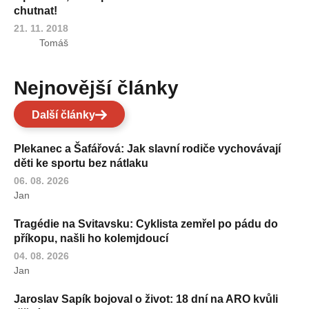
chutnat!
21. 11. 2018
Tomáš
Nejnovější články
Další články
Plekanec a Šafářová: Jak slavní rodiče vychovávají
děti ke sportu bez nátlaku
06. 08. 2026
Jan
Tragédie na Svitavsku: Cyklista zemřel po pádu do
příkopu, našli ho kolemjdoucí
04. 08. 2026
Jan
Jaroslav Sapík bojoval o život: 18 dní na ARO kvůli