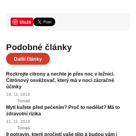
Uložit
Podobné články
Další články
Rozkrojte citrony a nechte je přes noc v ložnici.
Citrónový osvěžovač, který má v noci zázračné
účinky
19. 11. 2018
Tomáš
Mytí kuřete před pečením? Proč to nedělat? Má to
zdravotní rizika
21. 11. 2018
Tomáš
9 potravin, které pročistí vaše tělo a budou vám i