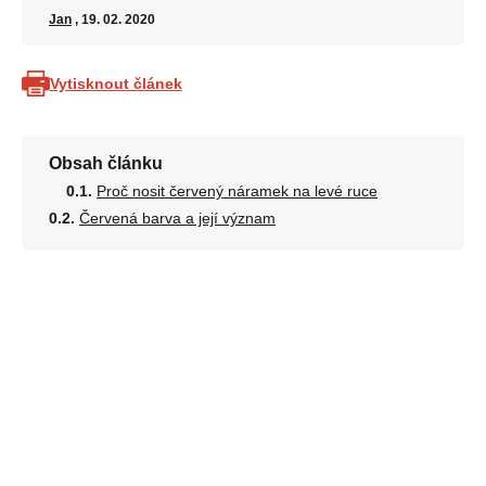
Jan
, 19. 02. 2020
Vytisknout článek
Obsah článku
Proč nosit červený náramek na levé ruce
Červená barva a její význam