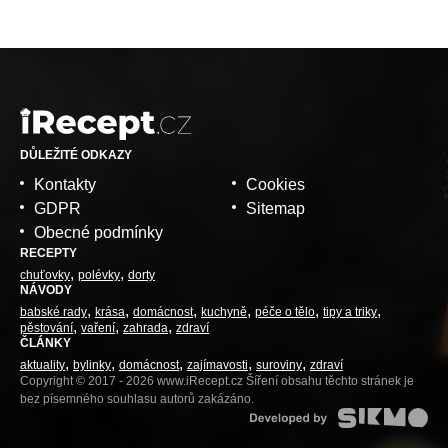
DŮLEŽITÉ ODKAZY
Kontakty
Cookies
GDPR
Sitemap
Obecné podmínky
RECEPTY
chuťovky
polévky
dorty
NÁVODY
babské rady
krása
domácnost
kuchyně
péče o tělo
tipy a triky
pěstování
vaření
zahrada
zdraví
ČLÁNKY
aktuality
bylinky
domácnost
zajímavosti
suroviny
zdraví
Copyright © 2017 - 2026 www.iRecept.cz Šíření obsahu těchto stránek je
bez písemného souhlasu autorů zakázáno.