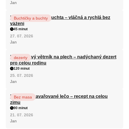
Jan
Hrnková maková buchta – vláčná a rychlá bez
Buchtičky a buchty
vážení
45 minut
27. 07. 2026
Jan
Karamelový větrník na plech – nadýchaný dezert
dezerty
pro celou rodinu
120 minut
25. 07. 2026
Jan
Babiččino zavařované lečo – recept na celou
Bez masa
zimu
90 minut
21. 07. 2026
Jan