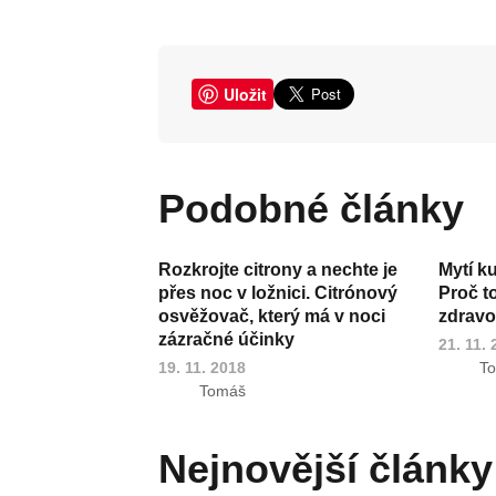
Uložit
Podobné články
Rozkrojte citrony a nechte je
Mytí k
přes noc v ložnici. Citrónový
Proč t
osvěžovač, který má v noci
zdravot
zázračné účinky
21. 11.
19. 11. 2018
T
Tomáš
Nejnovější články