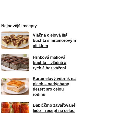
Nejnovější recepty
Vláčná olejová litá
buchta s mramorovým
efektem
Hrnková maková
buchta – vláčná a
rychlá bez vážení
Karamelový větrník na
plech – nadýchaný
dezert pro celou
rodinu
Babiččino zavařované
lečo – recept na celou