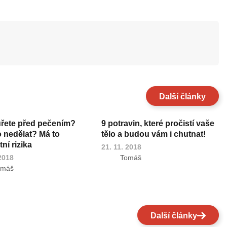
Další články
uřete před pečením?
9 potravin, které pročistí vaše
o nedělat? Má to
tělo a budou vám i chutnat!
ní rizika
21. 11. 2018
 2018
Tomáš
omáš
Další články