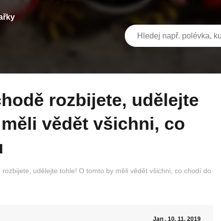
ařky
 měli vědět všichni, co
u
ozbijete, udělejte tohle! O tomto by měli vědět všichni, co chodí do
Jan
, 10. 11. 2019