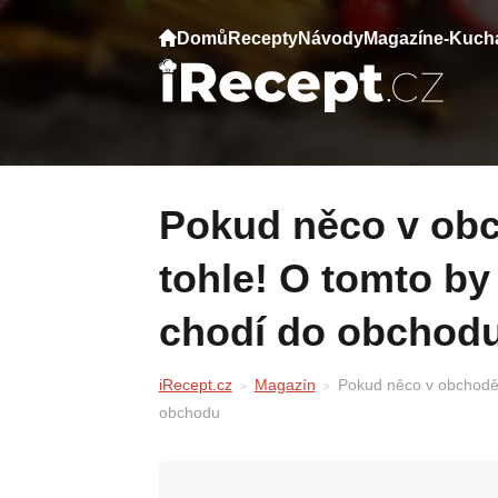
Domů
Recepty
Návody
Magazín
e-Kuch
Pokud něco v obchodě rozbijete, udělejte
tohle! O tomto by
chodí do obchod
iRecept.cz
Magazín
Pokud něco v obchodě r
obchodu