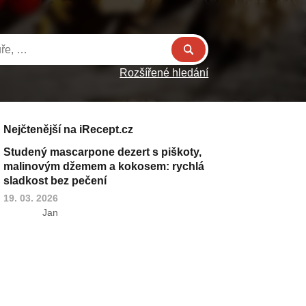
Rozšířené hledání
Nejčtenější na iRecept.cz
Studený mascarpone dezert s piškoty,
malinovým džemem a kokosem: rychlá
sladkost bez pečení
19. 03. 2026
Jan