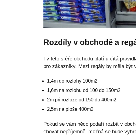
Rozdíly v obchodě a reg
I v této sféře obchodu platí určitá pravi
pro zákazníky. Mezi regály by měla být
1,4m do rozlohy 100m2
1,6m na rozlohu od 100 do 150m2
2m při rozloze od 150 do 400m2
2,5m na ploše 400m2
Pokud se vám něco podaří rozbít v obcho
chovat nepříjemně, možná se bude vyhro