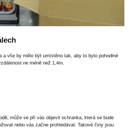
álech
dla a vše by mělo být umístěno tak, aby to bylo pohodlné
 vzdálenost ne méně než 1,4m.
dě, může se při vás objevit ochranka, která se bude
žovat nebo vás začne prohledávat. Takové činy jsou