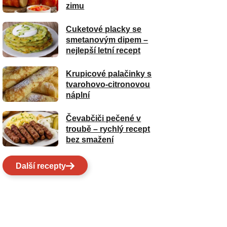
zimu
Cuketové placky se
smetanovým dipem –
nejlepší letní recept
Krupicové palačinky s
tvarohovo-citronovou
náplní
Čevabčiči pečené v
troubě – rychlý recept
bez smažení
Další recepty